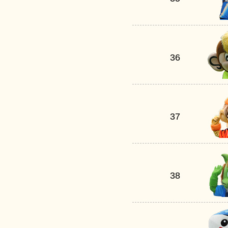
36
37
38