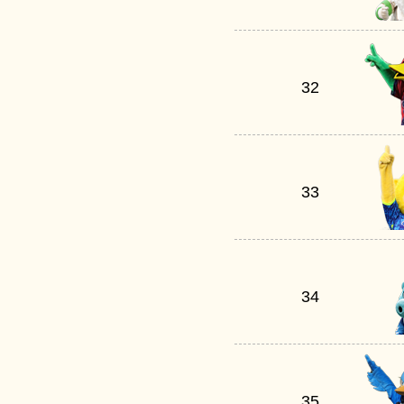
32
33
34
35