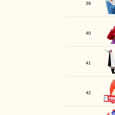
39
40
41
42