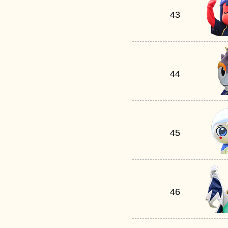
43
44
45
46