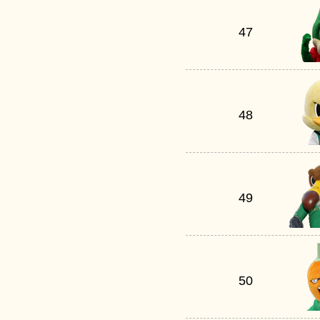
47
48
49
50