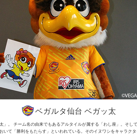
ベガルタ仙台
ベガルタ仙台 ベガッ太
太」。 チーム名の由来でもあるアルタイルが属する「わし座」。そし
おいて「勝利をもたらす」といわれている。そのイヌワシをキャラクタ