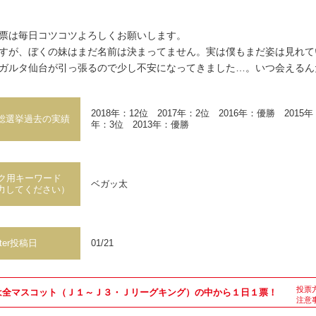
票は毎日コツコツよろしくお願いします。
すが、ぼくの妹はまだ名前は決まってません。実は僕もまだ姿は見れて
ガルタ仙台が引っ張るので少し不安になってきました…。いつ会えるん
2018年：12位 2017年：2位 2016年：優勝 2015年
総選挙
過去の実績
年：3位 2013年：優勝
ーク用キーワード
ベガッ太
力してください）
tter投稿日
01/21
投票
は全マスコット（Ｊ１～Ｊ３・Ｊリーグキング）の中から１日１票！
注意