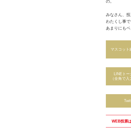
の。
みなさん、投
わたくし事で
あまりにもベ
マスコット
LINEト
（全角で入
Twi
WEB投票