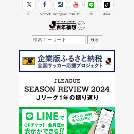
X
Facebook
Instagram
YouTube
LINE
TikTok
J.LEAGUE百年構想
検索