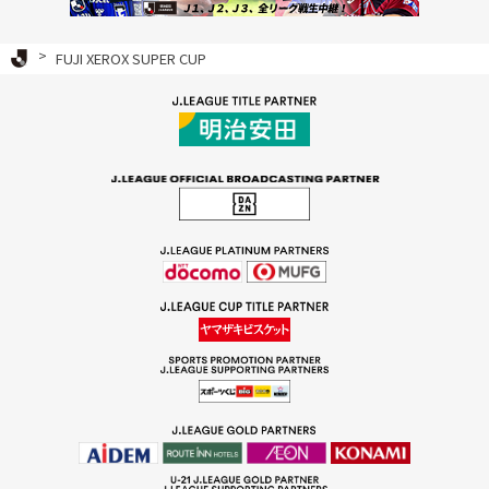
Ｊリーグ TOP
FUJI XEROX SUPER CUP