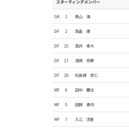
スターティングメンバー
GK
1
青山 海
DF
2
高畠 捷
DF
15
高井 幸大
DF
17
浅岡 飛夢
DF
20
松長根 悠仁
MF
6
田中 慶汰
MF
5
田鎖 勇作
MF
7
入江 流星