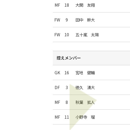
MF
18
大関 友翔
FW
9
田中 幹大
FW
10
五十嵐 太陽
控えメンバー
GK
16
宮地 健輔
DF
3
徳久 湧大
MF
8
秋葉 拡人
MF
11
小野寺 瑠