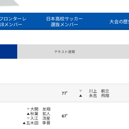
フロンターレ
日本高校サッカー
大会の歴
-18メンバー
選抜メンバー
テキスト速報
川上 航立
77'
永吉 飛翔
大関 友翔
秋葉 拡人
67'
入江 流星
五木田 季晋