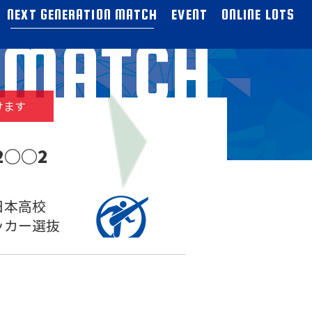
NEXT GENERATION MATCH
EVENT
ONLINE LOTS
N MATCH
けます
2○○2
日本高校
ッカー選抜