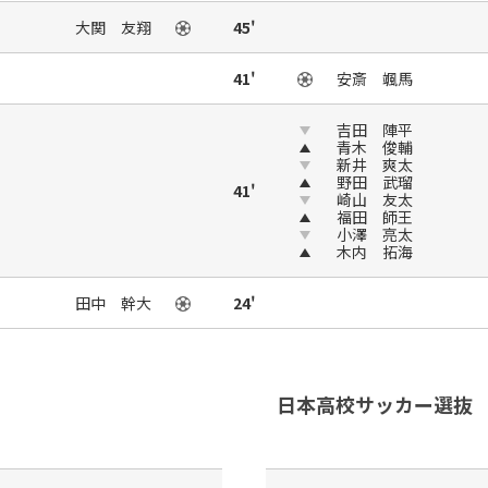
大関 友翔
45'
41'
安斎 颯馬
吉田 陣平
青木 俊輔
新井 爽太
野田 武瑠
41'
崎山 友太
福田 師王
小澤 亮太
木内 拓海
田中 幹大
24'
日本高校サッカー選抜