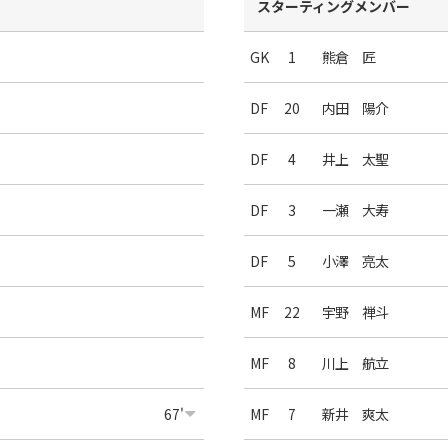
スターティングメンバー
GK
1
熊倉 匠
DF
20
内田 陽介
DF
4
井上 太聖
DF
3
一瀬 大寿
DF
5
小澤 亮太
MF
22
宇野 禅斗
MF
8
川上 航立
67'
MF
7
新井 爽太