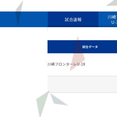
川崎
試合速報
U
試合データ
川崎フロンターレU-18