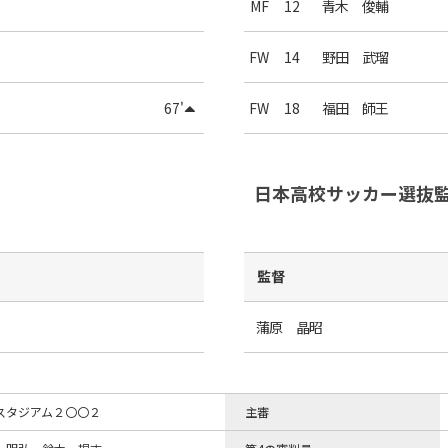
MF
12
青木 俊輔
FW
14
野田 武瑠
67'
FW
18
福田 師王
日本高校サッカー選抜
監督
蒲原 晶昭
スタジアム２〇〇２
主審