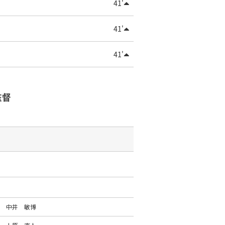
41'
41'
41'
監督
中井 敏博