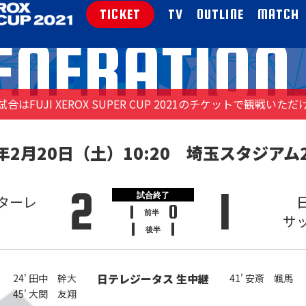
TICKET
TV
OUTLINE
MATCH
ENERATIO
合はFUJI XEROX SUPER CUP 2021の
チケットで観戦いただ
1年2月20日（土）10:20
埼玉スタジアム
2
1
試合終了
ターレ
1
0
前半
サ
1
1
後半
日テレジータス
生中継
24' 田中 幹大
41' 安斎 颯馬
45' 大関 友翔