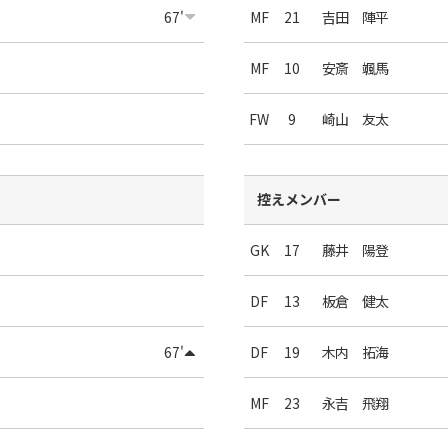
67'
MF
21
吉田 陣平
MF
10
安斎 颯馬
FW
9
崎山 友太
控えメンバー
GK
17
藤井 陽登
DF
13
板倉 健太
67'
DF
19
木内 拓海
MF
23
永吉 飛翔