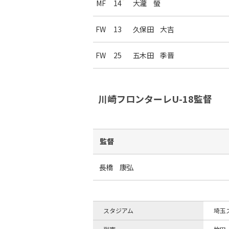
MF
14
大瀧 螢
FW
13
久保田 大吉
FW
25
五木田 季晋
川崎フロンターレU-18監督
監督
長橋 康弘
スタジアム
埼玉