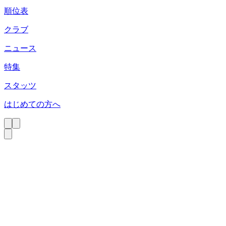
順位表
クラブ
ニュース
特集
スタッツ
はじめての方へ