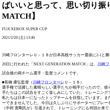
ばいいと思って、思い切り振りま
MATCH】
FUJI XEROX SUPER CUP
2021/2/20 (土) 13:40
川崎フロンターレＵ－１８が日本高校サッカー選抜に2-1と
20日に行われた「NEXT GENERATION MATCH」は、
川崎フ
試合後の両チーム選手・監督コメントです。
■長橋 康弘監督（
川崎フロンターレ
Ｕ－１８）
選手権で活躍した素晴らしい選手たちが相手だったので、彼
手たちはこの試合をすごく楽しみにしていた。トレーニング
私たちは日本一になったトップチームを目指しています。ま
ーできませんでした。今日は久しぶりにサポーターにプレー
（中村 憲剛氏が）引退されて、トレーニングにも何回か来