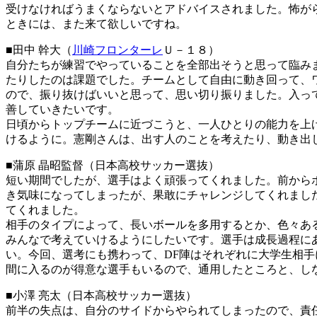
受けなければうまくならないとアドバイスされました。怖が
ときには、また来て欲しいですね。
■田中 幹大（
川崎フロンターレ
Ｕ－１８）
自分たちが練習でやっていることを全部出そうと思って臨み
たりしたのは課題でした。チームとして自由に動き回って、
ので、振り抜けばいいと思って、思い切り振りました。入っ
善していきたいです。
日頃からトップチームに近づこうと、一人ひとりの能力を上
けるように。憲剛さんは、出す人のことを考えたり、動き出
■蒲原 晶昭監督（日本高校サッカー選抜）
短い期間でしたが、選手はよく頑張ってくれました。前から
き気味になってしまったが、果敢にチャレンジしてくれまし
てくれました。
相手のタイプによって、長いボールを多用するとか、色々あ
みんなで考えていけるようにしたいです。選手は成長過程に
い。今回、選考にも携わって、DF陣はそれぞれに大学生相手
間に入るのが得意な選手もいるので、通用したところと、し
■小澤 亮太（日本高校サッカー選抜）
前半の失点は、自分のサイドからやられてしまったので、責