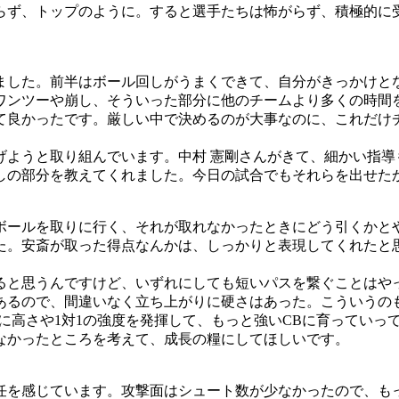
らず、トップのように。すると選手たちは怖がらず、積極的に
ました。前半はボール回しがうまくできて、自分がきっかけと
ワンツーや崩し、そういった部分に他のチームより多くの時間
て良かったです。厳しい中で決めるのが大事なのに、これだけ
げようと取り組んでいます。中村 憲剛さんがきて、細かい指導
しの部分を教えてくれました。今日の試合でもそれらを出せた
ボールを取りに行く、それが取れなかったときにどう引くかと
た。安斎が取った得点なんかは、しっかりと表現してくれたと
ると思うんですけど、いずれにしても短いパスを繋ぐことはや
あるので、間違いなく立ち上がりに硬さはあった。こういうの
に高さや1対1の強度を発揮して、もっと強いCBに育っていっ
なかったところを考えて、成長の糧にしてほしいです。
任を感じています。攻撃面はシュート数が少なかったので、も