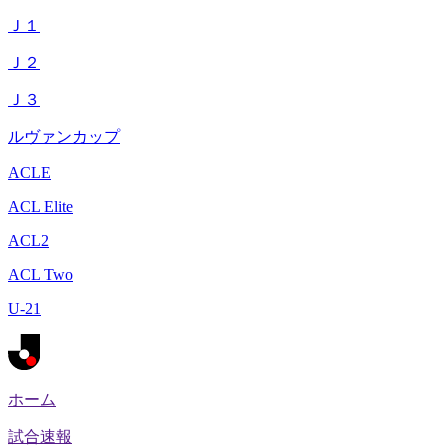
Ｊ１
Ｊ２
Ｊ３
ルヴァンカップ
ACLE
ACL Elite
ACL2
ACL Two
U-21
ホーム
試合速報