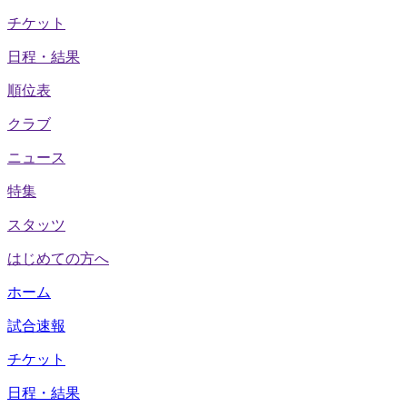
チケット
日程・結果
順位表
クラブ
ニュース
特集
スタッツ
はじめての方へ
ホーム
試合速報
チケット
日程・結果