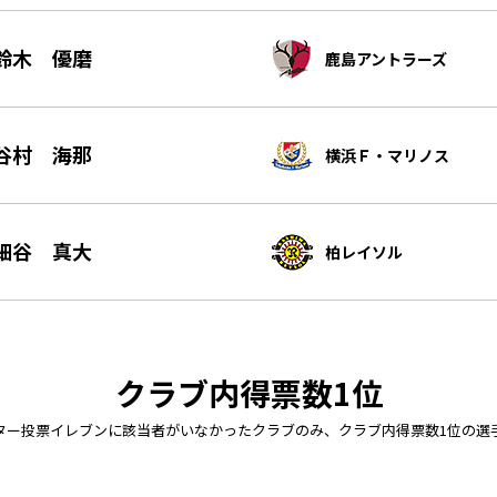
鈴木 優磨
鹿島アントラーズ
谷村 海那
横浜Ｆ・マリノス
細谷 真大
柏レイソル
クラブ内得票数1位
ター投票イレブンに
該当者がいなかったクラブのみ、
クラブ内得票数1位の選