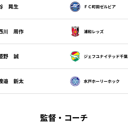
谷 晃生
ＦＣ町田ゼルビア
西川 周作
浦和レッズ
姫野 誠
ジェフユナイテッド千葉
渡邉 新太
水戸ホーリーホック
監督・コーチ