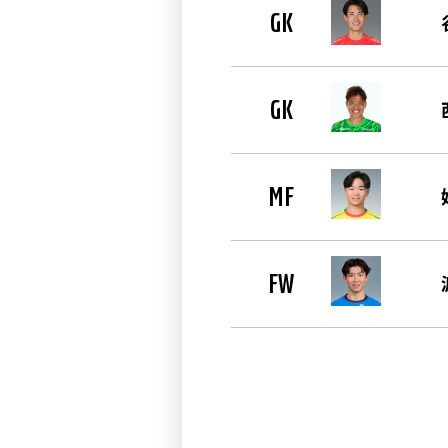
GK
GK
MF
FW