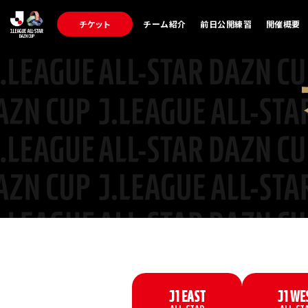
オ
ー
チケット
チーム紹介
前日公開練習
開催概要
ル
ス
タ
ー
LINE
投
票
J1 EAST
J1 WE