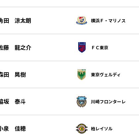
角田 涼太朗
横浜Ｆ・マリノス
佐藤 龍之介
ＦＣ東京
森田 晃樹
東京ヴェルディ
脇坂 泰斗
川崎フロンターレ
小泉 佳穂
柏レイソル