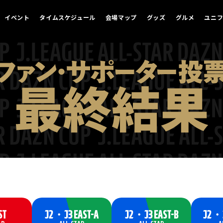
イベント
タイムスケジュール
会場マップ
グッズ
グルメ
ユニ
ST
J2・J3 EAST-A
J2・J3 EAST-B
J2・J