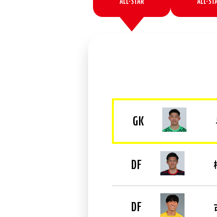
ALL-STAR
ALL-ST
GK
DF
DF