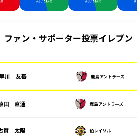
AR
ALL-STAR
ALL-STAR
A
ファン・サポーター投票イレブン
早川 友基
鹿島アントラーズ
植田 直通
鹿島アントラーズ
古賀 太陽
柏レイソル