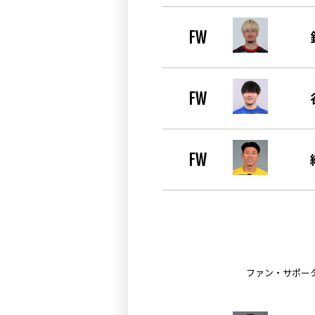
FW
FW
FW
ファン・サポー