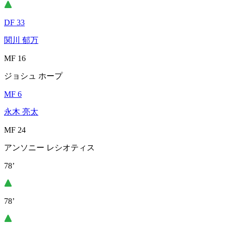
DF 33
関川 郁万
MF 16
ジョシュ ホープ
MF 6
永木 亮太
MF 24
アンソニー レシオティス
78’
78’