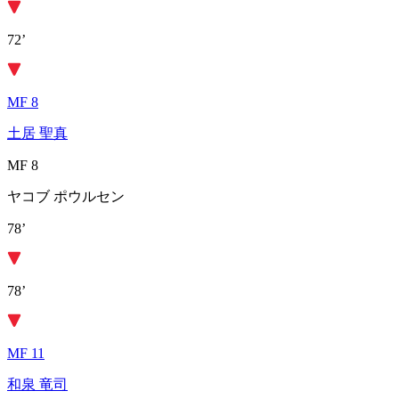
72’
MF 8
土居 聖真
MF 8
ヤコブ ポウルセン
78’
78’
MF 11
和泉 竜司