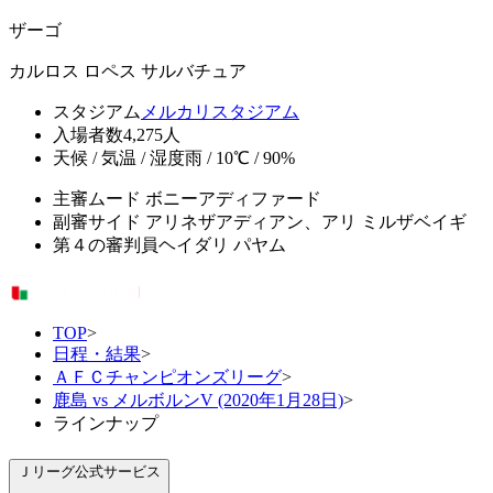
ザーゴ
カルロス ロペス サルバチュア
スタジアム
メルカリスタジアム
入場者数
4,275人
天候 / 気温 / 湿度
雨 / 10℃ / 90%
主審
ムード ボニーアディファード
副審
サイド アリネザアディアン、アリ ミルザベイギ
第４の審判員
ヘイダリ パヤム
TOP
>
日程・結果
>
ＡＦＣチャンピオンズリーグ
>
鹿島 vs メルボルンV (2020年1月28日)
>
ラインナップ
Ｊリーグ公式サービス