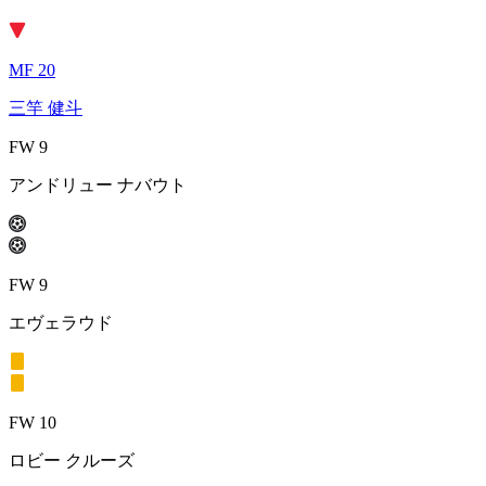
MF 20
三竿 健斗
FW 9
アンドリュー ナバウト
FW 9
エヴェラウド
FW 10
ロビー クルーズ