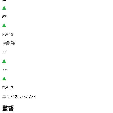
82’
FW 15
伊藤 翔
77’
77’
FW 17
エルビス カムソバ
監督