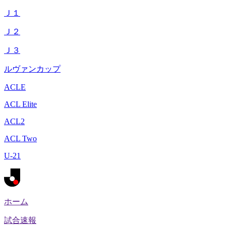
Ｊ１
Ｊ２
Ｊ３
ルヴァンカップ
ACLE
ACL Elite
ACL2
ACL Two
U-21
ホーム
試合速報