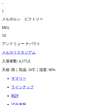
-
1
メルボルン ビクトリー
MEL
54'
アンドリュー ナバウト
メルカリスタジアム
入場者数
:
4,275人
天候
:
雨
｜
気温
:
10℃
｜
湿度
:
90%
サマリー
ラインナップ
戦評
試合速報