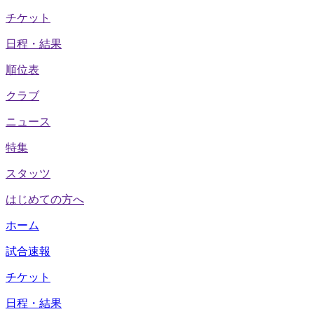
チケット
日程・結果
順位表
クラブ
ニュース
特集
スタッツ
はじめての方へ
ホーム
試合速報
チケット
日程・結果