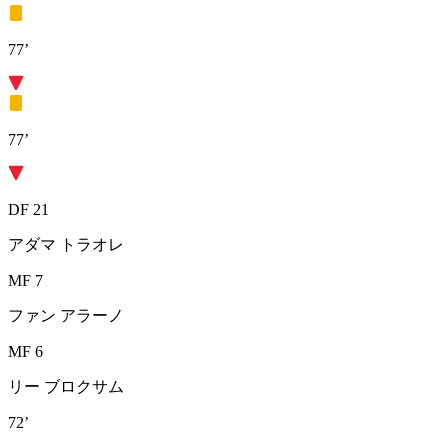
77’
77’
DF 21
アダマ トラオレ
MF 7
ファン アラーノ
MF 6
リー ブロクサム
72’