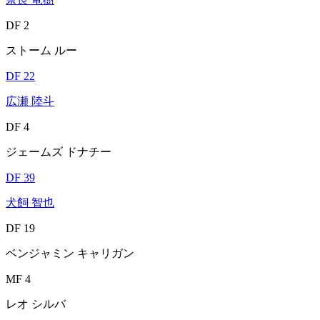
DF 2
ストーム ルー
DF 22
広瀬 陸斗
DF 4
ジェームズ ドナチー
DF 39
犬飼 智也
DF 19
ベンジャミン キャリガン
MF 4
レオ シルバ