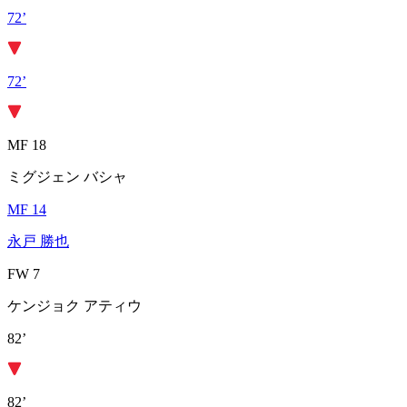
72’
72’
MF 18
ミグジェン バシャ
MF 14
永戸 勝也
FW 7
ケンジョク アティウ
82’
82’