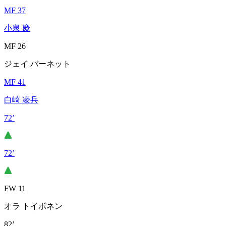
MF 37
小泉 慶
MF 26
ジェイ バーネット
MF 41
白崎 凌兵
72’
72’
FW 11
オラ トイボネン
82’