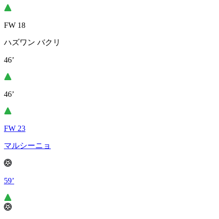
FW 18
ハズワン バクリ
46’
46’
FW 23
マルシーニョ
59’