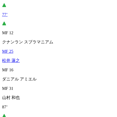
77’
MF 12
クナンラン スブラマニアム
MF 25
松井 蓮之
MF 16
ダニアル アミエル
MF 31
山村 和也
87’