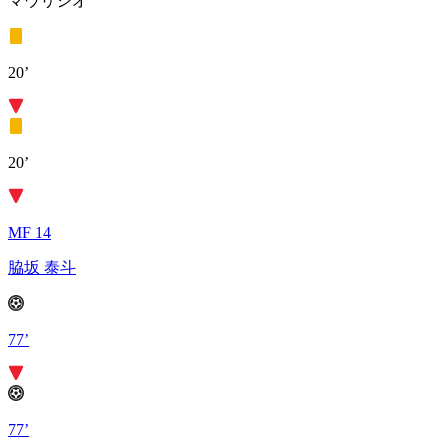
マウリシオ
20’
20’
MF 14
脇坂 泰斗
77’
77’