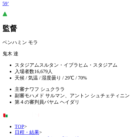
59’
監督
ベンハミン モラ
鬼木 達
スタジアム
スルタン・イブラヒム・スタジアム
入場者数
16,679人
天候 / 気温 / 湿度
曇り / 29℃ / 70%
主審
ナワフ シュクララ
副審
モハメド サルマン、アントン シュチェティニン
第４の審判員
パヤム ヘイダリ
TOP
>
日程・結果
>