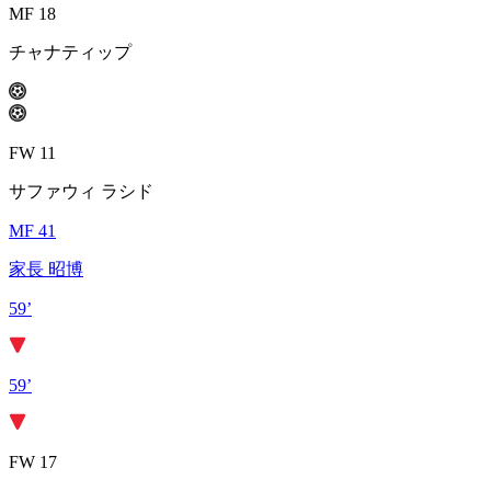
MF 18
チャナティップ
FW 11
サファウィ ラシド
MF 41
家長 昭博
59’
59’
FW 17