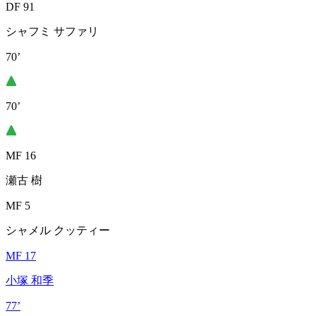
DF 91
シャフミ サファリ
70’
70’
MF 16
瀬古 樹
MF 5
シャメル クッティー
MF 17
小塚 和季
77’