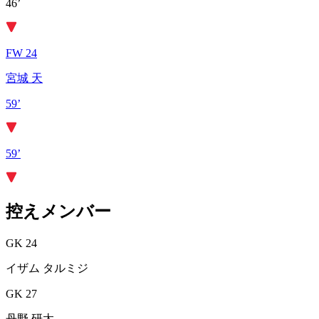
46’
FW 24
宮城 天
59’
59’
控えメンバー
GK 24
イザム タルミジ
GK 27
丹野 研太