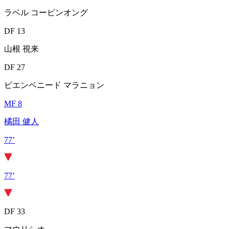
ラベル コービンオング
DF 13
山根 視来
DF 27
ビエンベニード マラニョン
MF 8
橘田 健人
77’
77’
DF 33