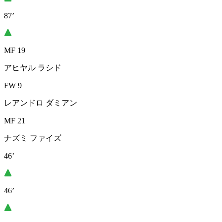
87’
MF 19
アヒヤル ラシド
FW 9
レアンドロ ダミアン
MF 21
ナズミ ファイズ
46’
46’