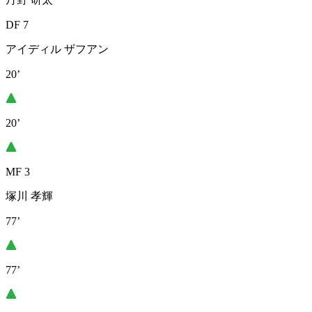
DF 7
アイディル ザフアン
20’
20’
MF 3
塚川 孝輝
77’
77’