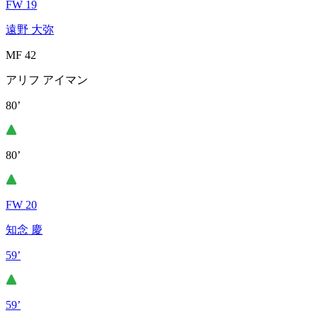
FW 19
遠野 大弥
MF 42
アリフ アイマン
80’
80’
FW 20
知念 慶
59’
59’