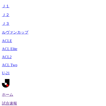
Ｊ１
Ｊ２
Ｊ３
ルヴァンカップ
ACLE
ACL Elite
ACL2
ACL Two
U-21
ホーム
試合速報