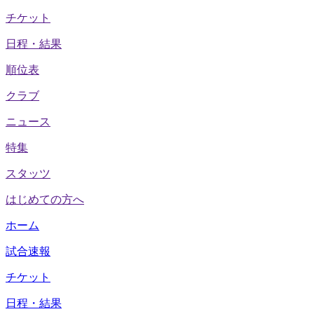
チケット
日程・結果
順位表
クラブ
ニュース
特集
スタッツ
はじめての方へ
ホーム
試合速報
チケット
日程・結果