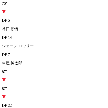
70’
DF 5
谷口 彰悟
DF 14
シェーン ロウリー
DF 7
車屋 紳太郎
87’
87’
DF 22