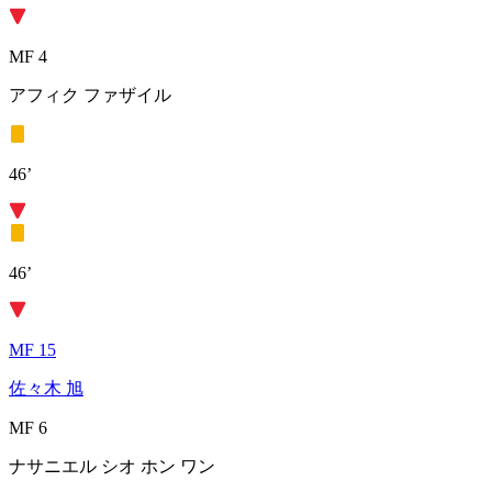
MF 4
アフィク ファザイル
46’
46’
MF 15
佐々木 旭
MF 6
ナサニエル シオ ホン ワン