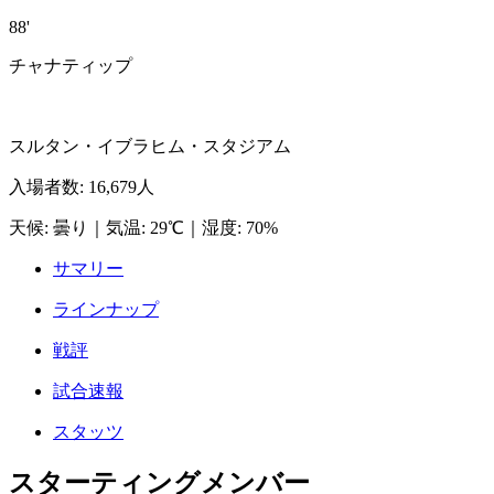
88'
チャナティップ
スルタン・イブラヒム・スタジアム
入場者数
:
16,679人
天候
:
曇り
｜
気温
:
29℃
｜
湿度
:
70%
サマリー
ラインナップ
戦評
試合速報
スタッツ
スターティングメンバー