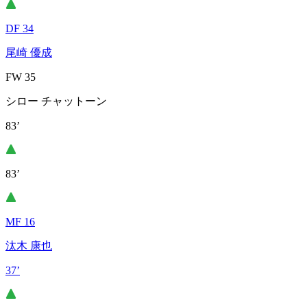
DF 34
尾崎 優成
FW 35
シロー チャットーン
83’
83’
MF 16
汰木 康也
37’