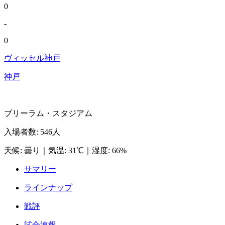
0
-
0
ヴィッセル神戸
神戸
ブリーラム・スタジアム
入場者数
:
546人
天候
:
曇り
｜
気温
:
31℃
｜
湿度
:
66%
サマリー
ラインナップ
戦評
試合速報