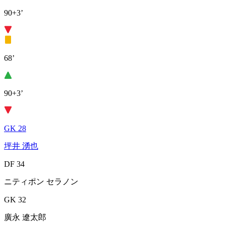
90+3’
68’
90+3’
GK 28
坪井 湧也
DF 34
ニティポン セラノン
GK 32
廣永 遼太郎