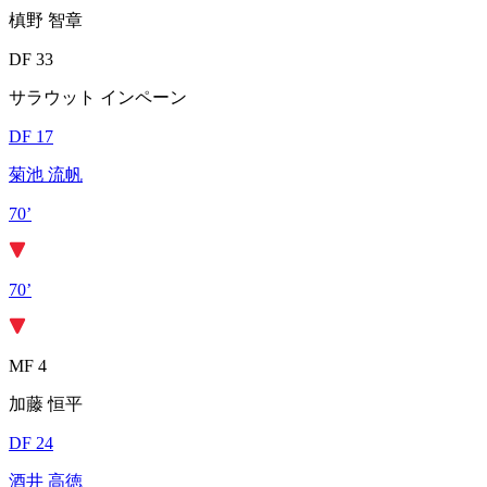
槙野 智章
DF 33
サラウット インペーン
DF 17
菊池 流帆
70’
70’
MF 4
加藤 恒平
DF 24
酒井 高徳