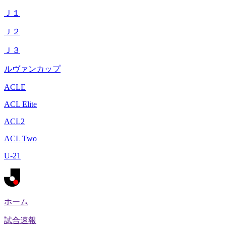
Ｊ１
Ｊ２
Ｊ３
ルヴァンカップ
ACLE
ACL Elite
ACL2
ACL Two
U-21
ホーム
試合速報