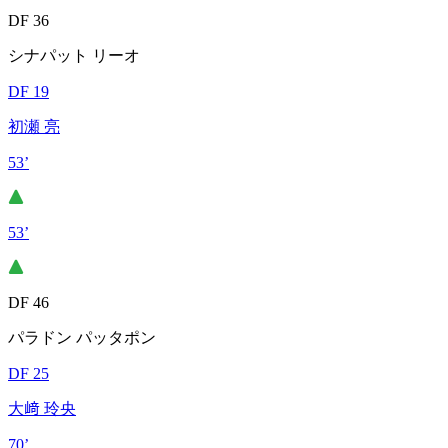
DF 36
シナパット リーオ
DF 19
初瀬 亮
53’
53’
DF 46
パラドン パッタポン
DF 25
大﨑 玲央
70’