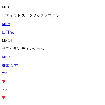
MF 6
ピティワト スークジッタンマクル
MF 5
山口 蛍
MF 14
サヌクラン ティンジョム
MF 7
郷家 友太
70’
70’