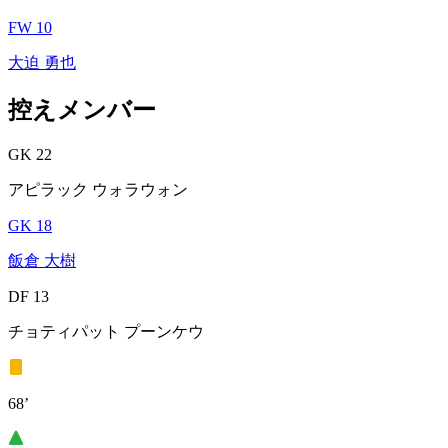
FW 10
大迫 勇也
控えメンバー
GK 22
アピラック ウォラウォン
GK 18
飯倉 大樹
DF 13
チョティパット プーンケウ
68’