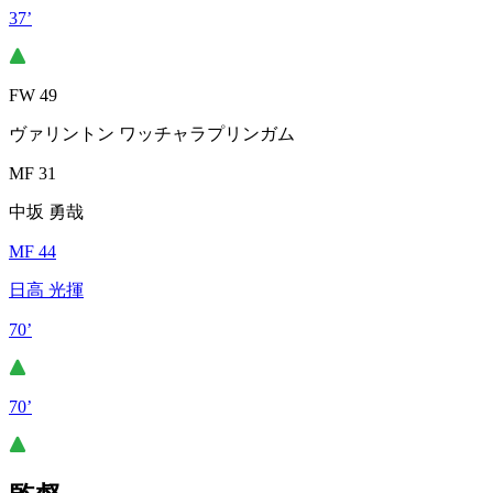
37’
FW 49
ヴァリントン ワッチャラプリンガム
MF 31
中坂 勇哉
MF 44
日高 光揮
70’
70’