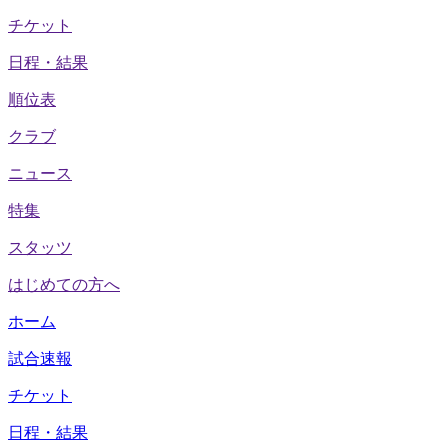
チケット
日程・結果
順位表
クラブ
ニュース
特集
スタッツ
はじめての方へ
ホーム
試合速報
チケット
日程・結果