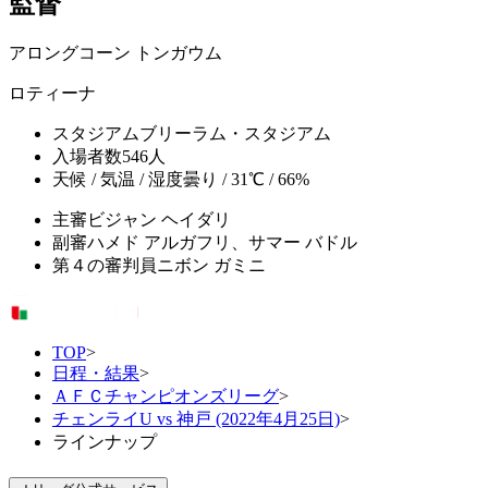
監督
アロングコーン トンガウム
ロティーナ
スタジアム
ブリーラム・スタジアム
入場者数
546人
天候 / 気温 / 湿度
曇り / 31℃ / 66%
主審
ビジャン ヘイダリ
副審
ハメド アルガフリ、サマー バドル
第４の審判員
ニボン ガミニ
TOP
>
日程・結果
>
ＡＦＣチャンピオンズリーグ
>
チェンライU vs 神戸 (2022年4月25日)
>
ラインナップ