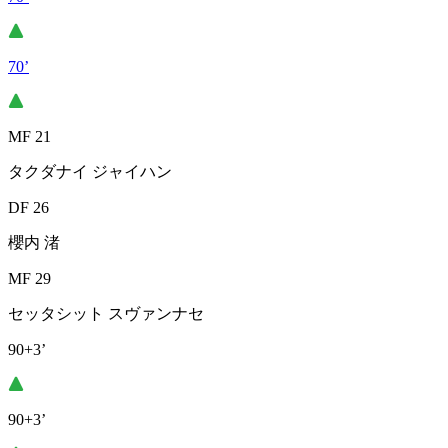
70’
MF 21
タクダナイ ジャイハン
DF 26
櫻内 渚
MF 29
セッタシット スヴァンナセ
90+3’
90+3’