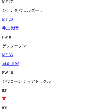
MF 27
ジョナタ ヴェルズーラ
MF 20
井上 潮音
FW 8
ゲッターソン
MF 33
扇原 貴宏
FW 10
シワコーン ティアトラクル
83’
83’