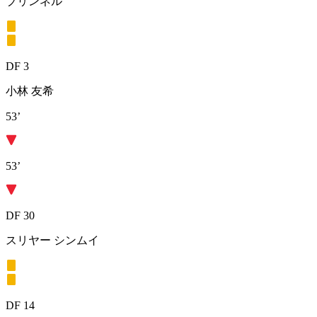
ブリンネル
DF 3
小林 友希
53’
53’
DF 30
スリヤー シンムイ
DF 14