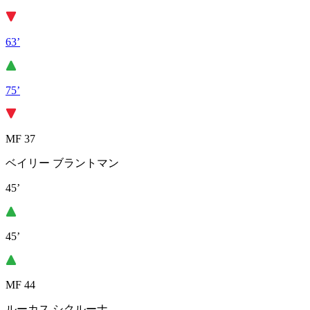
63’
75’
MF 37
ベイリー ブラントマン
45’
45’
MF 44
ルーカス シクルーナ