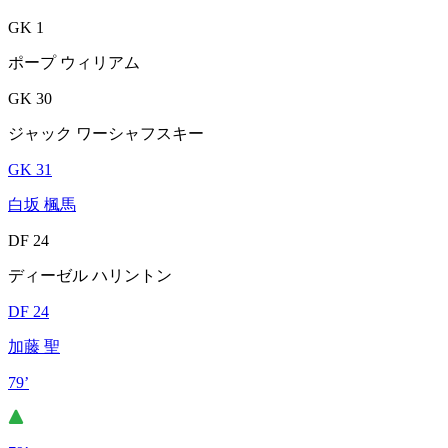
GK 1
ポープ ウィリアム
GK 30
ジャック ワーシャフスキー
GK 31
白坂 楓馬
DF 24
ディーゼル ハリントン
DF 24
加藤 聖
79’