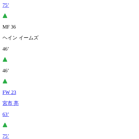
75’
MF 36
ヘイン イームズ
46’
46’
FW 23
宮市 亮
63’
75’