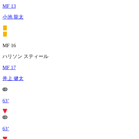
MF 13
小池 龍太
MF 16
ハリソン スティール
MF 17
井上 健太
63’
63’