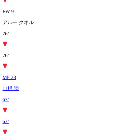
FW 9
アルー クオル
76’
76’
MF 28
山根 陸
63’
63’