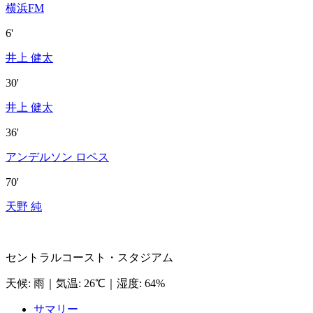
横浜FM
6'
井上 健太
30'
井上 健太
36'
アンデルソン ロペス
70'
天野 純
セントラルコースト・スタジアム
天候
:
雨
｜
気温
:
26℃
｜
湿度
:
64%
サマリー