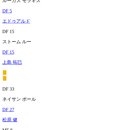
ルーカス モラギス
DF 5
エドゥアルド
DF 15
ストーム ルー
DF 15
上島 拓巳
DF 33
ネイサン ポール
DF 27
松原 健