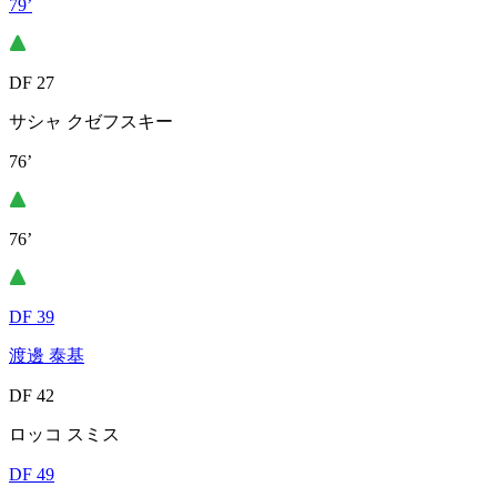
79’
DF 27
サシャ クゼフスキー
76’
76’
DF 39
渡邊 泰基
DF 42
ロッコ スミス
DF 49