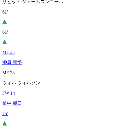
サビット ジェームスンゴール
61’
61’
MF 35
榊原 彗悟
MF 28
ウィル ウィルソン
FW 14
植中 朝日
75’