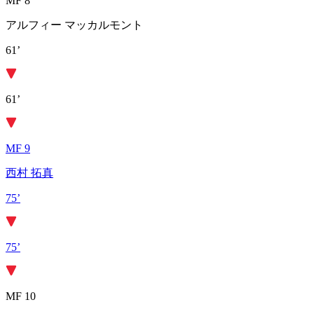
MF 8
アルフィー マッカルモント
61’
61’
MF 9
西村 拓真
75’
75’
MF 10