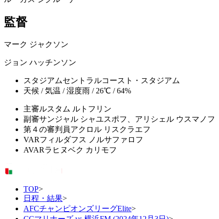
監督
マーク ジャクソン
ジョン ハッチンソン
スタジアム
セントラルコースト・スタジアム
天候 / 気温 / 湿度
雨 / 26℃ / 64%
主審
ルスタム ルトフリン
副審
サンジャル シャユスポフ、アリシェル ウスマノフ
第４の審判員
アクロル リスクラエフ
VAR
フィルダフス ノルサファロフ
AVAR
ラヒヌベク カリモフ
TOP
>
日程・結果
>
AFCチャンピオンズリーグElite
>
CCマリナーズ vs 横浜FM (2024年12月3日)
>