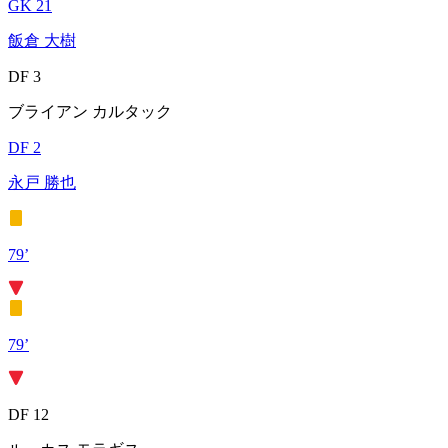
GK 21
飯倉 大樹
DF 3
ブライアン カルタック
DF 2
永戸 勝也
79’
79’
DF 12