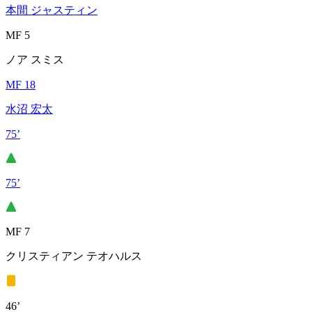
本間 ジャスティン
MF 5
ノア スミス
MF 18
水沼 宏太
75’
75’
MF 7
クリスティアン テオハルス
46’