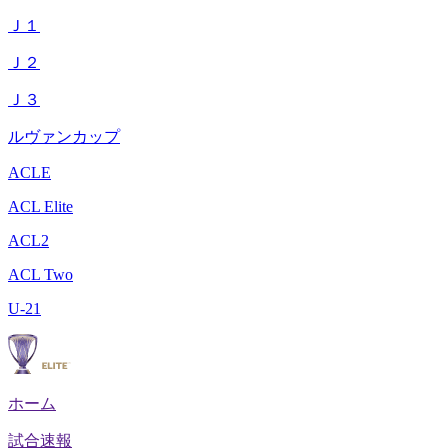
Ｊ１
Ｊ２
Ｊ３
ルヴァンカップ
ACLE
ACL Elite
ACL2
ACL Two
U-21
ホーム
試合速報