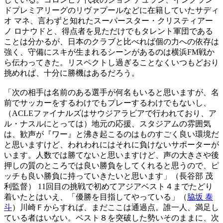
ドプレミアリーグのリヴァプールなどに在籍していたサディ
オ マネ、言わずと知れたスーパースター・クリスティアー
ノ ロナウドと、得点者を見ただけでもタレント軍団である
ことは分かるが、日本のクラブと比べれば個の力への依存は
強く、守備にスキが生まれるシーンがあるのは横浜FM戦か
ら伝わってきた。リスペクトし過ぎることなくいつもどおり
挑めれば、十分に勝機はあるだろう。
「次の相手は名前のある選手が何名もいると思いますが、名
前でサッカーをするわけでもプレーするわけでもないし、
（ACLEファイナルズはサウジアラビアで行われており、ア
ル・ナスルにとっては）地元の応援、スタジアムの雰囲気
は、歓声が『ワー』と沸き起こるのはものすごく良い環境だ
と思いますけど、われわれにはそれに負けないサポーターが
います。人数では勝てないと思いますけど、声の大きさや後
押しの質のところでは良い勝負をしてくれると思うので、ピ
ッチも良い勝負に持っていきたいと思います」（長谷部 茂
利監督） 11回目の挑戦で初めてアジアベスト４までたどり
着いたとはいえ、「優勝を目指してやっている」（
脇坂 泰
斗
）川崎Ｆからすれば、まだここは通過点。誰一人、満足し
ている者はいない。ベスト８を突破した勢いそのままに、次