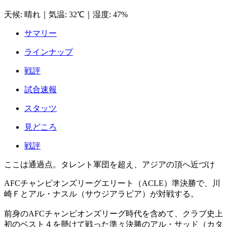
天候
:
晴れ
｜
気温
:
32℃
｜
湿度
:
47%
サマリー
ラインナップ
戦評
試合速報
スタッツ
見どころ
戦評
ここは通過点。タレント軍団を超え、アジアの頂へ近づけ
AFCチャンピオンズリーグエリート（ACLE）準決勝で、川
崎Ｆとアル・ナスル（サウジアラビア）が対戦する。
前身のAFCチャンピオンズリーグ時代を含めて、クラブ史上
初のベスト４を懸けて戦った準々決勝のアル・サッド（カタ