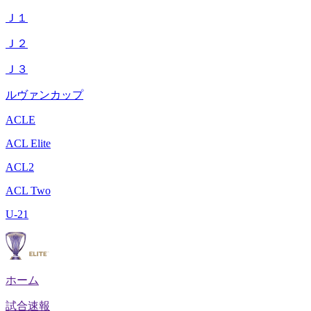
Ｊ１
Ｊ２
Ｊ３
ルヴァンカップ
ACLE
ACL Elite
ACL2
ACL Two
U-21
ホーム
試合速報