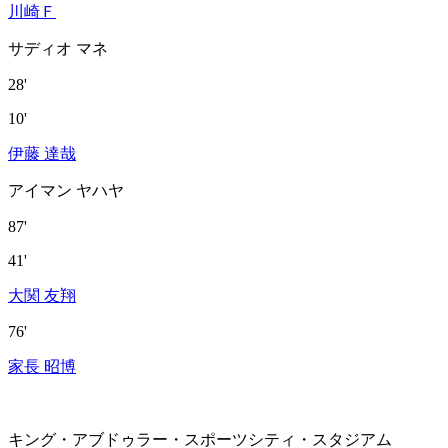
川崎Ｆ
サディオ マネ
28'
10'
伊藤 達哉
アイマン ヤハヤ
87'
41'
大関 友翔
76'
家長 昭博
キング・アブドゥラー・スポーツシティ・スタジアム