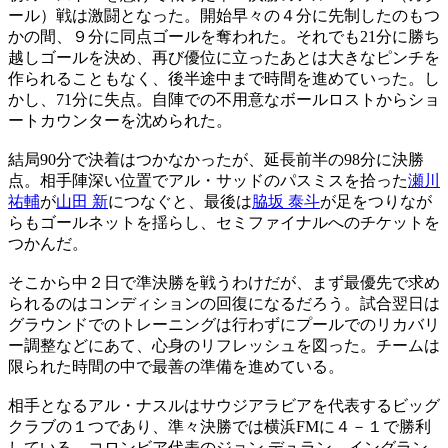
ール）戦は激闘となった。開始早々の４分に先制したのもつ
かの間、９分に同点ゴールを奪われた。それでも21分に勝ち
越しゴールを決め、再び優位に立ったあとは大きなピンチを
作られることもなく、後半途中まで時間を進めていった。し
かし、71分に失点。自陣での不用意なボールロストからショ
ートカウンターを沈められた。
結局90分で決着はつかなかったが、延長前半の98分に決勝
点。相手陣深い位置でアル・サッドのパスミスを拾った
瀬川
祐輔
が
山田 新
につなぐと、最後は
脇坂 泰斗
が足をつりなが
らもゴールネットを揺らし、セミファイナルへのチケットを
つかんだ。
そこから中２日で準決勝を戦うわけだが、まず最優先で求め
られるのはコンディションの回復になるだろう。試合翌日は
グラウンドでのトレーニングは行わずにプールでのリカバリ
ー調整などにあて、心身のリフレッシュを図った。チームは
限られた時間の中で最善の準備を進めている。
相手となるアル・ナスルはサウジアラビアを代表するビッグ
クラブの１つであり、準々決勝では横浜FMに４－１で勝利
している。コロンビア代表のジョン デュラン、イングラン