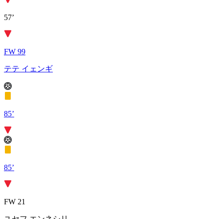
57’
FW 99
テテ イェンギ
85’
85’
FW 21
ユセフ エンネシリ