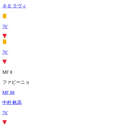
ネタ ラヴィ
76’
76’
MF 8
ファビーニョ
MF 88
中村 帆高
76’