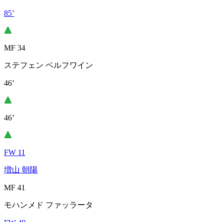
85’
MF 34
ステフェン ベルフワイン
46’
46’
FW 11
増山 朝陽
MF 41
モハンメド ファッラータ