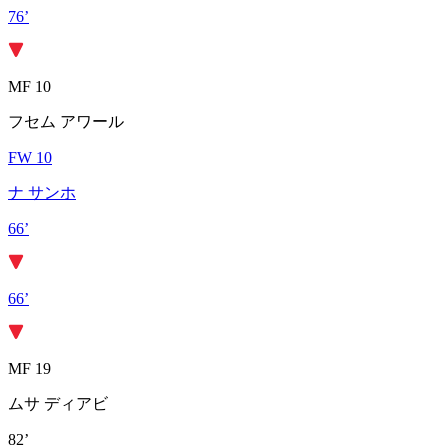
76’
MF 10
フセム アワール
FW 10
ナ サンホ
66’
66’
MF 19
ムサ ディアビ
82’