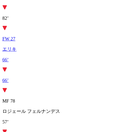
82’
FW 27
エリキ
66’
66’
MF 78
ロジェール フェルナンデス
57’