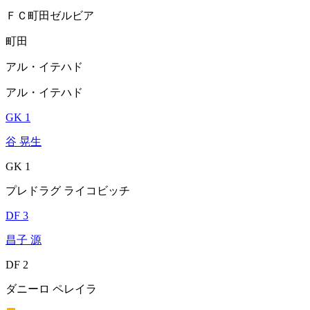
ＦＣ町田ゼルビア
町田
アル・イテハド
アル・イテハド
GK 1
谷 晃生
GK 1
プレドラグ ライコビッチ
DF 3
昌子 源
DF 2
ダニーロ ペレイラ