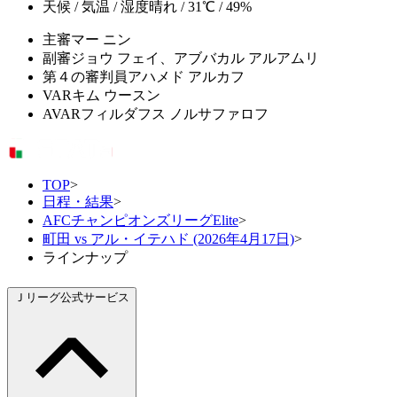
天候 / 気温 / 湿度
晴れ / 31℃ / 49%
主審
マー ニン
副審
ジョウ フェイ、アブバカル アルアムリ
第４の審判員
アハメド アルカフ
VAR
キム ウースン
AVAR
フィルダフス ノルサファロフ
TOP
>
日程・結果
>
AFCチャンピオンズリーグElite
>
町田 vs アル・イテハド (2026年4月17日)
>
ラインナップ
Ｊリーグ公式サービス