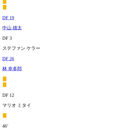
DF 19
中山 雄太
DF 3
ステファン ケラー
DF 26
林 幸多郎
DF 12
マリオ ミタイ
46’