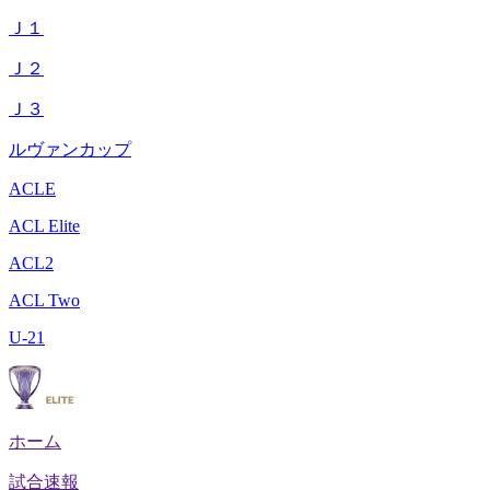
Ｊ１
Ｊ２
Ｊ３
ルヴァンカップ
ACLE
ACL Elite
ACL2
ACL Two
U-21
ホーム
試合速報