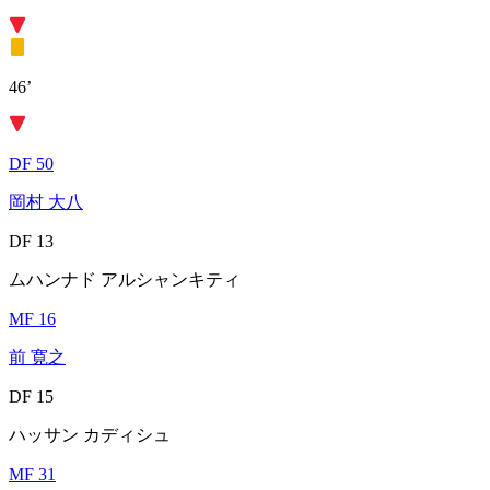
46’
DF 50
岡村 大八
DF 13
ムハンナド アルシャンキティ
MF 16
前 寛之
DF 15
ハッサン カディシュ
MF 31