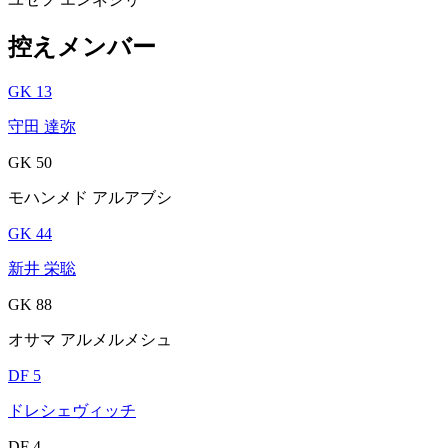
控えメンバー
GK 13
守田 達弥
GK 50
モハンメド アルアブシ
GK 44
新井 栄聡
GK 88
オサマ アルメルメシュ
DF 5
ドレシェヴィッチ
DF 4