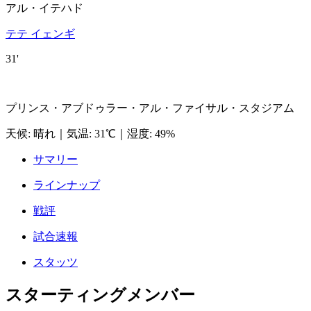
アル・イテハド
テテ イェンギ
31'
プリンス・アブドゥラー・アル・ファイサル・スタジアム
天候
:
晴れ
｜
気温
:
31℃
｜
湿度
:
49%
サマリー
ラインナップ
戦評
試合速報
スタッツ
スターティングメンバー