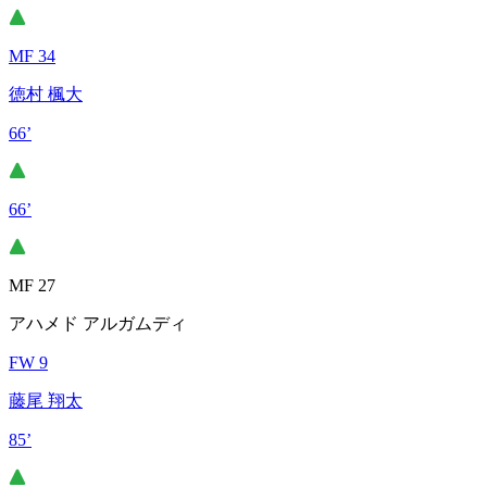
MF 34
徳村 楓大
66’
66’
MF 27
アハメド アルガムディ
FW 9
藤尾 翔太
85’