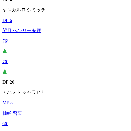
ヤンカルロ シミッチ
DF 6
望月 ヘンリー海輝
76’
76’
DF 20
アハメド シャラヒリ
MF 8
仙頭 啓矢
66’