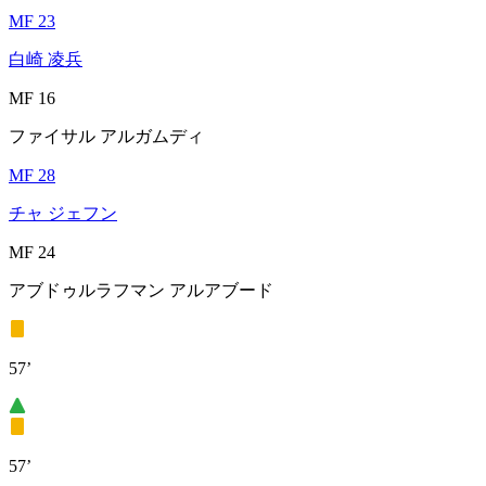
MF 23
白崎 凌兵
MF 16
ファイサル アルガムディ
MF 28
チャ ジェフン
MF 24
アブドゥルラフマン アルアブード
57’
57’