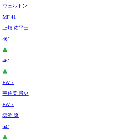
ウェルトン
MF 41
上畑 佑平士
46’
46’
FW 7
宇佐美 貴史
FW 7
塩浜 遼
64’