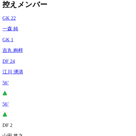
控えメンバー
GK 22
一森 純
GK 1
吉丸 絢梓
DF 24
江川 湧清
56’
56’
DF 2
山田 将之