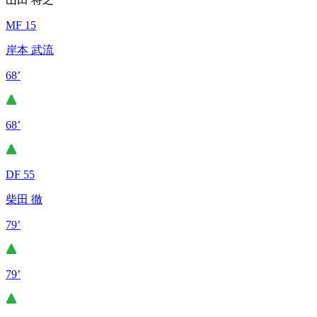
MF 15
岸本 武流
68’
68’
DF 55
柴田 徹
79’
79’