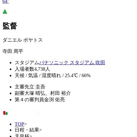
64’
監督
ダニエル ポヤトス
寺田 周平
スタジアム
パナソニック スタジアム 吹田
入場者数
4,738人
天候 / 気温 / 湿度
晴れ / 25.4℃ / 66%
主審
先立 圭吾
副審
大塚 晴弘、村田 裕介
第４の審判員
金渕 佑亮
TOP
>
日程・結果
>
天皇杯
>