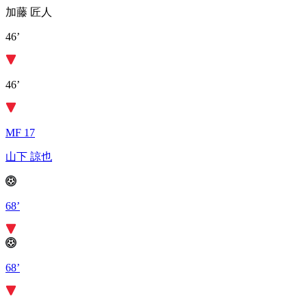
加藤 匠人
46’
46’
MF 17
山下 諒也
68’
68’