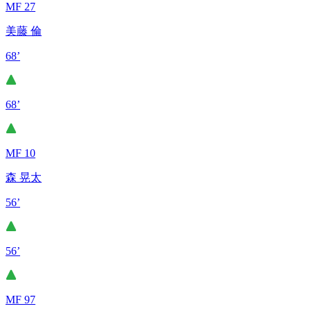
MF 27
美藤 倫
68’
68’
MF 10
森 晃太
56’
56’
MF 97