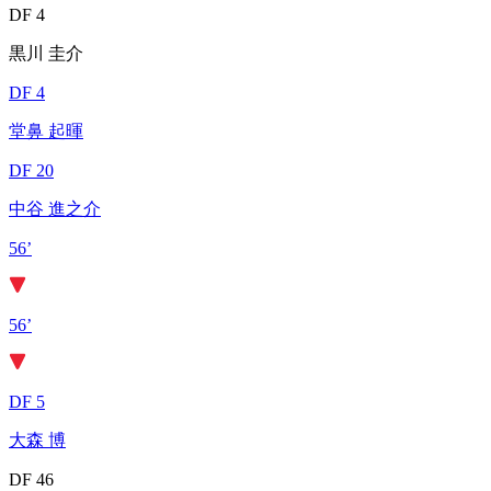
DF 4
黒川 圭介
DF 4
堂鼻 起暉
DF 20
中谷 進之介
56’
56’
DF 5
大森 博
DF 46