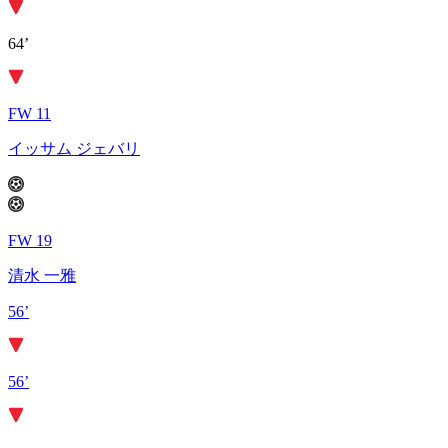
64’
FW 11
イッサム ジェバリ
FW 19
清水 一雅
56’
56’