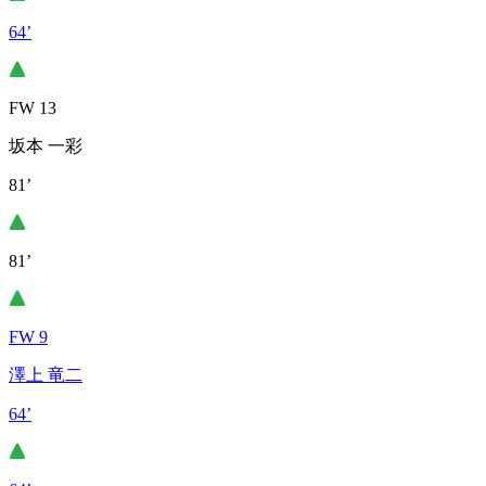
64’
FW 13
坂本 一彩
81’
81’
FW 9
澤上 竜二
64’