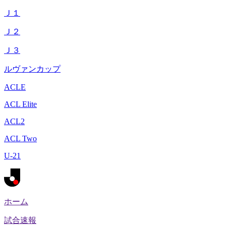
Ｊ１
Ｊ２
Ｊ３
ルヴァンカップ
ACLE
ACL Elite
ACL2
ACL Two
U-21
ホーム
試合速報