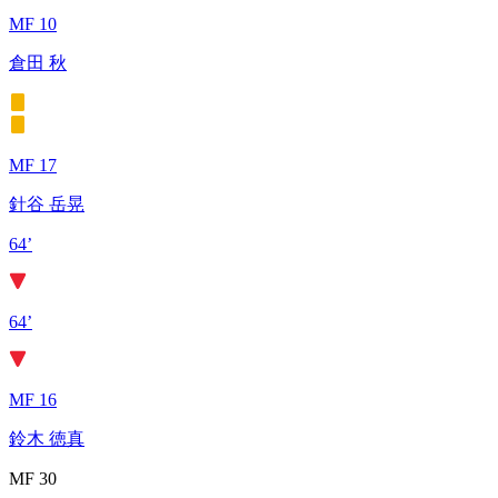
MF 10
倉田 秋
MF 17
針谷 岳晃
64’
64’
MF 16
鈴木 徳真
MF 30