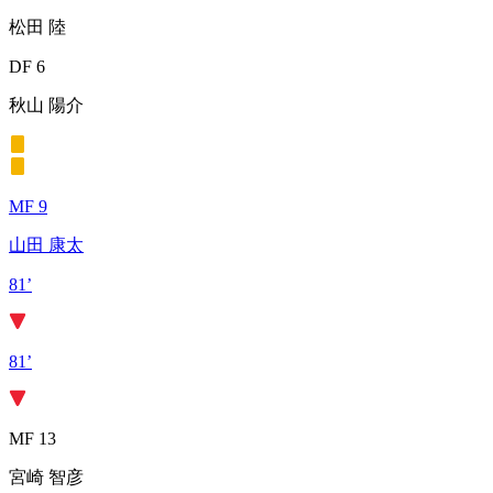
松田 陸
DF 6
秋山 陽介
MF 9
山田 康太
81’
81’
MF 13
宮崎 智彦