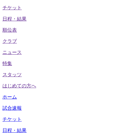
チケット
日程・結果
順位表
クラブ
ニュース
特集
スタッツ
はじめての方へ
ホーム
試合速報
チケット
日程・結果