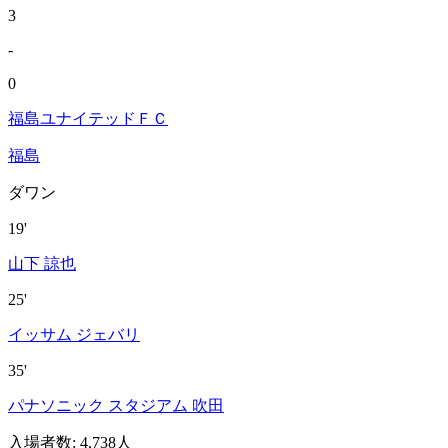
3
-
0
福島ユナイテッドＦＣ
福島
ダワン
19'
山下 諒也
25'
イッサム ジェバリ
35'
パナソニック スタジアム 吹田
入場者数
:
4,738人