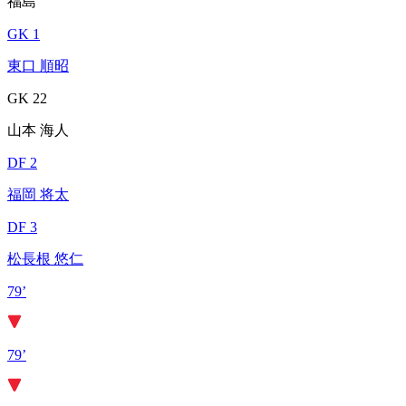
福島
GK 1
東口 順昭
GK 22
山本 海人
DF 2
福岡 将太
DF 3
松長根 悠仁
79’
79’