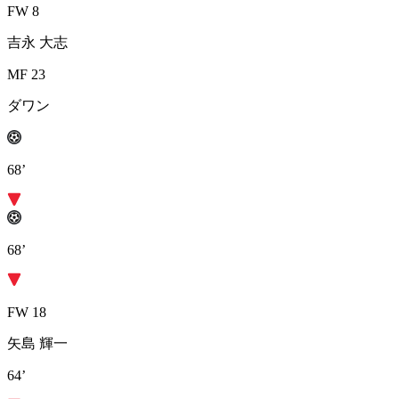
FW 8
吉永 大志
MF 23
ダワン
68’
68’
FW 18
矢島 輝一
64’