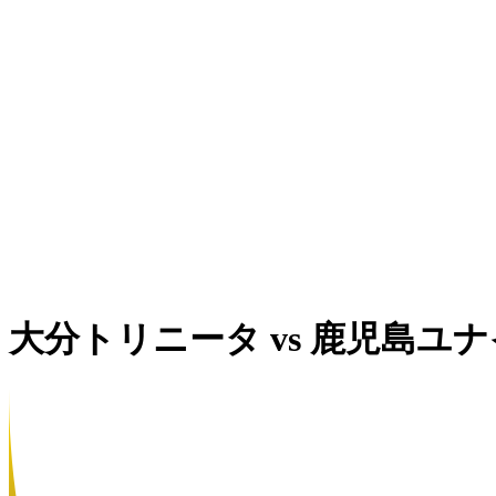
大分トリニータ
vs
鹿児島ユナ