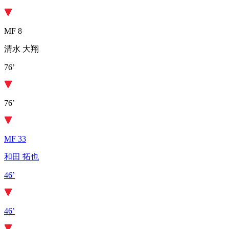
MF 8
清水 大翔
76’
76’
MF 33
和田 拓也
46’
46’