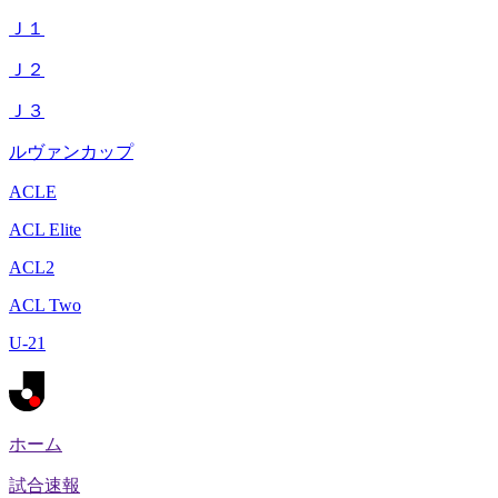
Ｊ１
Ｊ２
Ｊ３
ルヴァンカップ
ACLE
ACL Elite
ACL2
ACL Two
U-21
ホーム
試合速報