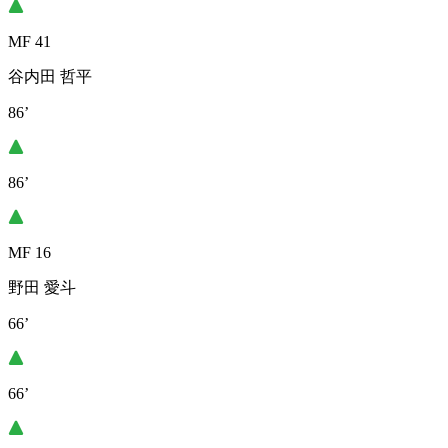
MF 41
谷内田 哲平
86’
86’
MF 16
野田 愛斗
66’
66’