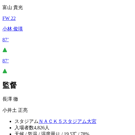
富山 貴光
FW 22
小林 俊瑛
87’
87’
監督
長澤 徹
小井土 正亮
スタジアム
ＮＡＣＫ５スタジアム大宮
入場者数
4,826人
天候 / 気温 / 湿度
曇り / 19.5℃ / 78%