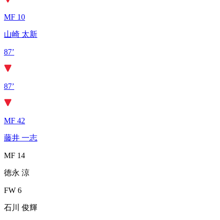
MF 10
山崎 太新
87’
87’
MF 42
藤井 一志
MF 14
徳永 涼
FW 6
石川 俊輝