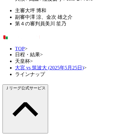
主審
大坪 博和
副審
中澤 涼、金次 雄之介
第４の審判員
美川 笙乃
TOP
>
日程・結果
>
天皇杯
>
大宮 vs 筑波大 (2025年5月25日)
>
ラインナップ
Ｊリーグ公式サービス