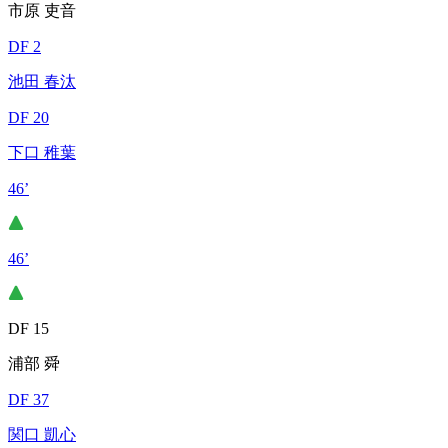
市原 吏音
DF 2
池田 春汰
DF 20
下口 稚葉
46’
46’
DF 15
浦部 舜
DF 37
関口 凱心