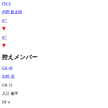
FW 9
内野 航太郎
87’
87’
控えメンバー
GK 40
志村 滉
GK 21
入江 倫平
DF 4