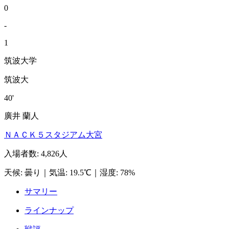
0
-
1
筑波大学
筑波大
40'
廣井 蘭人
ＮＡＣＫ５スタジアム大宮
入場者数
:
4,826人
天候
:
曇り
｜
気温
:
19.5℃
｜
湿度
:
78%
サマリー
ラインナップ