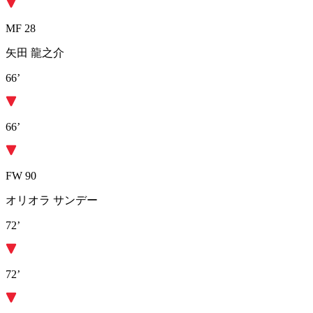
MF 28
矢田 龍之介
66’
66’
FW 90
オリオラ サンデー
72’
72’