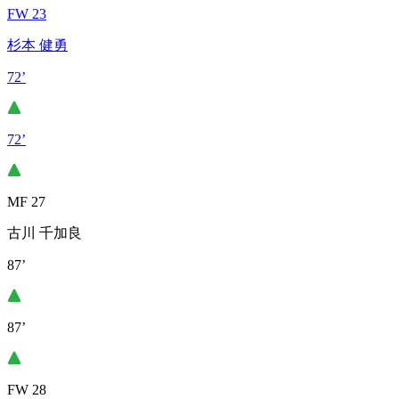
FW 23
杉本 健勇
72’
72’
MF 27
古川 千加良
87’
87’
FW 28