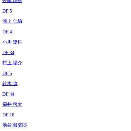
佐藤 瑠星
DF 5
浦上 仁騎
DF 4
小川 遼也
DF 34
村上 陽介
DF 5
鈴木 遼
DF 44
福井 啓太
DF 18
池谷 銀姿郎