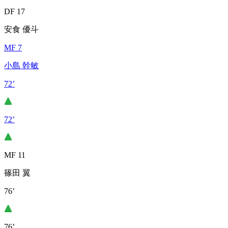
DF 17
安食 優斗
MF 7
小島 幹敏
72’
72’
MF 11
篠田 翼
76’
76’