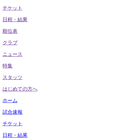
チケット
日程・結果
順位表
クラブ
ニュース
特集
スタッツ
はじめての方へ
ホーム
試合速報
チケット
日程・結果