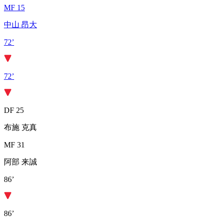
MF 15
中山 昂大
72’
72’
DF 25
布施 克真
MF 31
阿部 来誠
86’
86’