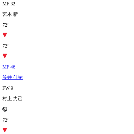
MF 32
宮本 新
72’
72’
MF 46
笠井 佳祐
FW 9
村上 力己
72’