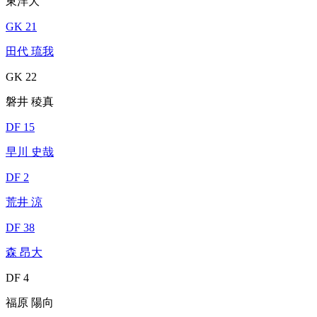
東洋大
GK 21
田代 琉我
GK 22
磐井 稜真
DF 15
早川 史哉
DF 2
荒井 涼
DF 38
森 昂大
DF 4
福原 陽向