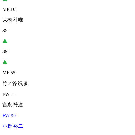
MF 16
大橋 斗唯
86’
86’
MF 55
竹ノ谷 颯優
FW 11
宮永 羚進
FW 99
小野 裕二