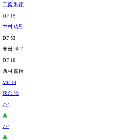
千葉 和彦
DF 15
中村 琉聖
DF 53
安田 陽平
DF 18
西村 龍留
MF 13
落合 陸
77’
77’