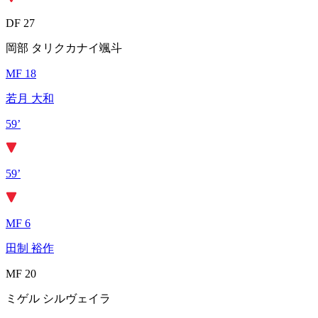
DF 27
岡部 タリクカナイ颯斗
MF 18
若月 大和
59’
59’
MF 6
田制 裕作
MF 20
ミゲル シルヴェイラ