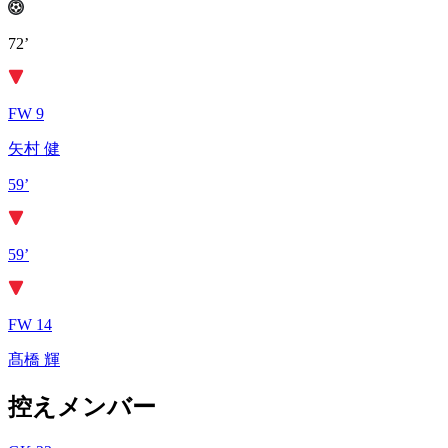
72’
FW 9
矢村 健
59’
59’
FW 14
髙橋 輝
控えメンバー