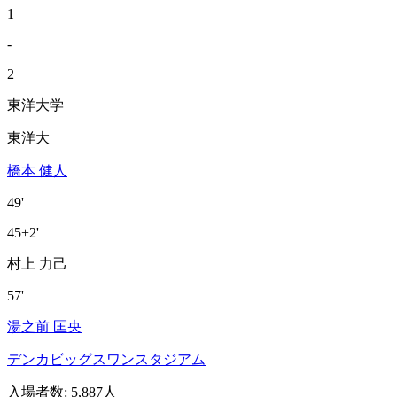
1
-
2
東洋大学
東洋大
橋本 健人
49'
45+2'
村上 力己
57'
湯之前 匡央
デンカビッグスワンスタジアム
入場者数
:
5,887人