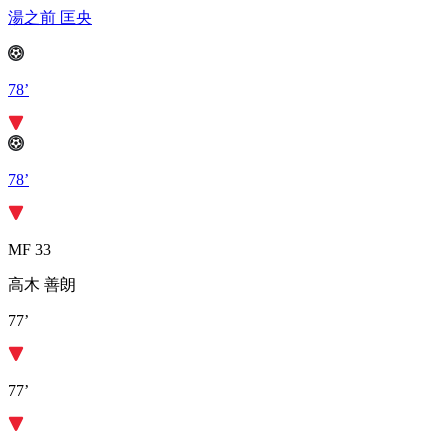
湯之前 匡央
78’
78’
MF 33
高木 善朗
77’
77’