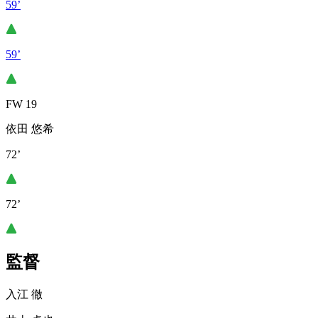
59’
59’
FW 19
依田 悠希
72’
72’
監督
入江 徹