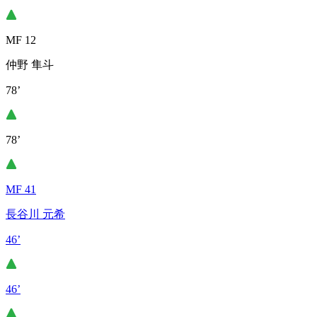
MF 12
仲野 隼斗
78’
78’
MF 41
長谷川 元希
46’
46’