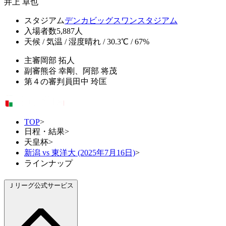
井上 卓也
スタジアム
デンカビッグスワンスタジアム
入場者数
5,887人
天候 / 気温 / 湿度
晴れ / 30.3℃ / 67%
主審
岡部 拓人
副審
熊谷 幸剛、阿部 将茂
第４の審判員
田中 玲匡
TOP
>
日程・結果
>
天皇杯
>
新潟 vs 東洋大 (2025年7月16日)
>
ラインナップ
Ｊリーグ公式サービス