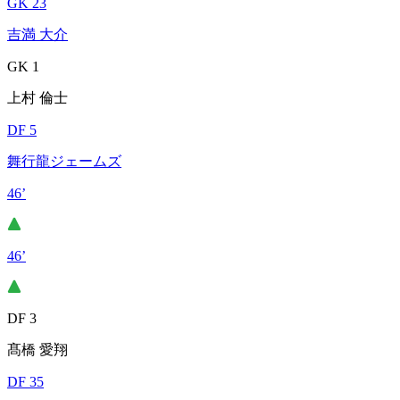
GK 23
吉満 大介
GK 1
上村 倫士
DF 5
舞行龍ジェームズ
46’
46’
DF 3
髙橋 愛翔
DF 35