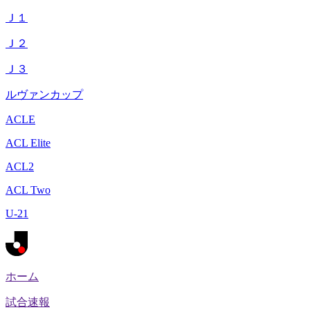
Ｊ１
Ｊ２
Ｊ３
ルヴァンカップ
ACLE
ACL Elite
ACL2
ACL Two
U-21
ホーム
試合速報