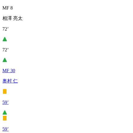
MF 8
相澤 亮太
72’
72’
MF 30
奥村 仁
59’
59’