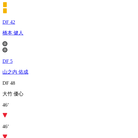
DF 42
橋本 健人
DF 5
山之内 佑成
DF 48
大竹 優心
46’
46’