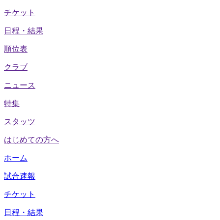
チケット
日程・結果
順位表
クラブ
ニュース
特集
スタッツ
はじめての方へ
ホーム
試合速報
チケット
日程・結果