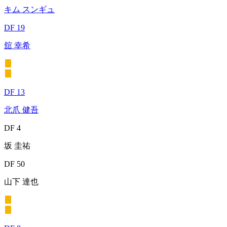
キム スンギュ
DF 19
舘 幸希
DF 13
北爪 健吾
DF 4
坂 圭祐
DF 50
山下 達也