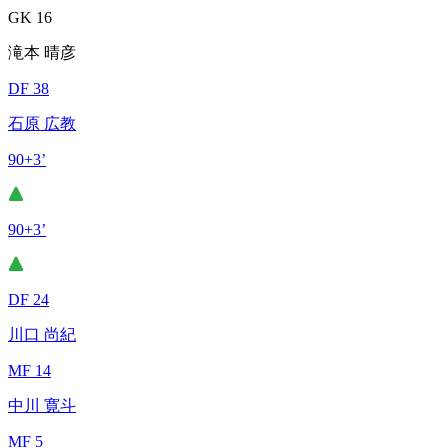
GK 16
滝本 晴彦
DF 38
石原 広教
90+3’
90+3’
DF 24
川口 尚紀
MF 14
中川 寛斗
MF 5