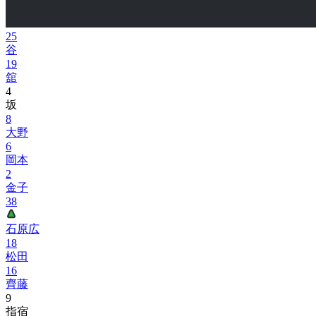
25
谷
19
舘
4
坂
8
大野
6
岡本
2
金子
38
石原広
18
松田
16
齊藤
9
指宿