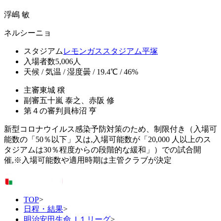
浮嶋 敏
ネルシーニョ
スタジアム
レモンガススタジアム平塚
入場者数
5,006人
天候 / 気温 / 湿度
曇 / 19.4℃ / 46%
主審
東城 穣
副審
五十嵐 泰之、赤阪 修
第４の審判員
柿沼 亨
新型コロナウイルス感染予防対策のため、制限付き（入場可
能数の「50％以下」又は,入場可能数が「20,000 人以上のス
タジアムは30％程度からの段階的な緩和」）での試合開
催,※入場可能数や適用時期は主管クラブが決定
TOP
>
日程・結果
>
明治安田生命Ｊ１リーグ
>