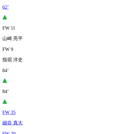
62’
FW 11
山崎 亮平
FW 9
指宿 洋史
84’
84’
FW 35
細谷 真大
FW 20