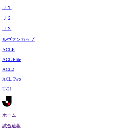
Ｊ１
Ｊ２
Ｊ３
ルヴァンカップ
ACLE
ACL Elite
ACL2
ACL Two
U-21
ホーム
試合速報