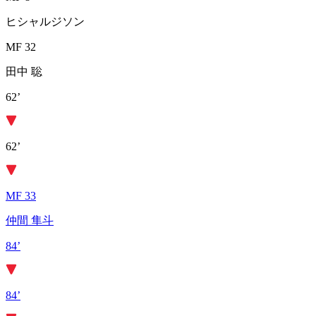
ヒシャルジソン
MF 32
田中 聡
62’
62’
MF 33
仲間 隼斗
84’
84’