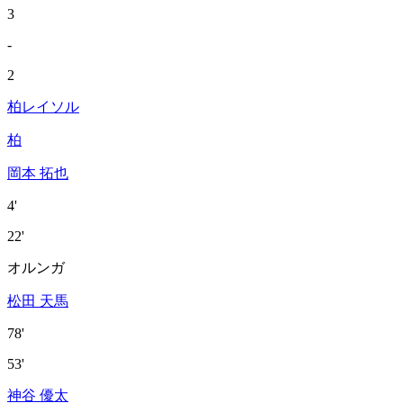
3
-
2
柏レイソル
柏
岡本 拓也
4'
22'
オルンガ
松田 天馬
78'
53'
神谷 優太