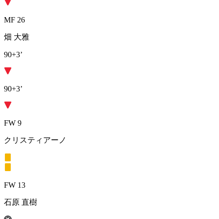
MF 26
畑 大雅
90+3’
90+3’
FW 9
クリスティアーノ
FW 13
石原 直樹