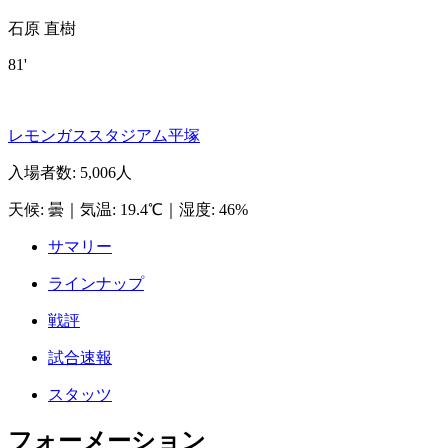
石原 直樹
81'
レモンガススタジアム平塚
入場者数
:
5,006人
天候
:
曇
｜
気温
:
19.4℃
｜
湿度
:
46%
サマリー
ラインナップ
戦評
試合速報
スタッツ
フォーメーション