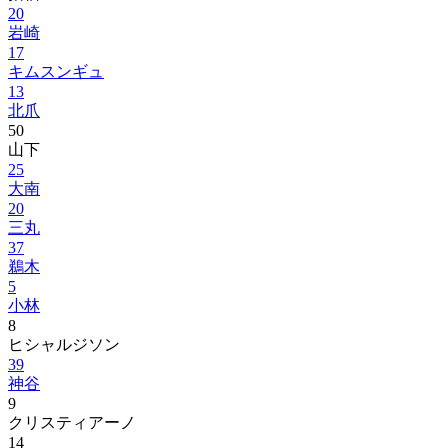
20
岩崎
17
キムスンギュ
13
北爪
50
山下
25
大南
20
三丸
37
鵜木
5
小林
8
ヒシャルジソン
39
神谷
9
クリスティアーノ
14