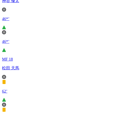
神谷 優太
46*’
46*’
MF 18
松田 天馬
62’