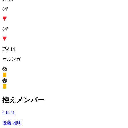
84’
84’
FW 14
オルンガ
控えメンバー
GK 21
後藤 雅明