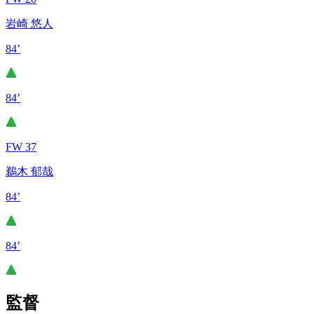
岩崎 悠人
84’
84’
FW 37
鵜木 郁哉
84’
84’
監督