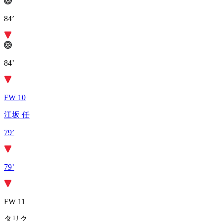
84’
84’
FW 10
江坂 任
79’
79’
FW 11
タリク