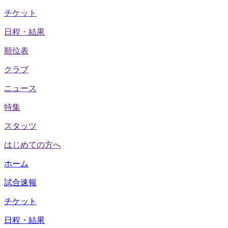
チケット
日程・結果
順位表
クラブ
ニュース
特集
スタッツ
はじめての方へ
ホーム
試合速報
チケット
日程・結果