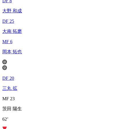
DF 8
大野 和成
DF 25
大南 拓磨
MF 6
岡本 拓也
DF 20
三丸 拡
MF 23
茨田 陽生
62’