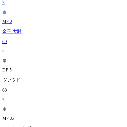
3
MF 2
金子 大毅
69
4
DF 5
ヴァウド
68
5
MF 22