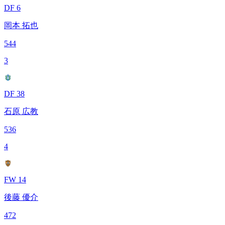
DF 6
岡本 拓也
544
3
DF 38
石原 広教
536
4
FW 14
後藤 優介
472