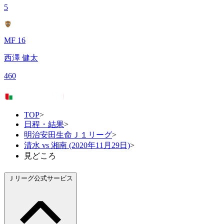
5
MF 16
西澤 健太
460
TOP
>
日程・結果
>
明治安田生命Ｊ１リーグ
>
清水 vs 湘南 (2020年11月29日)
>
見どころ
Ｊリーグ公式サービス