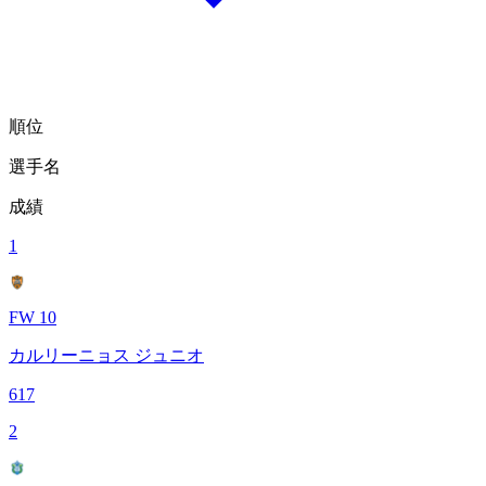
順位
選手名
成績
1
FW 10
カルリーニョス ジュニオ
617
2