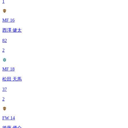
1
MF 16
西澤 健太
82
2
MF 18
松田 天馬
37
2
FW 14
後藤 優介