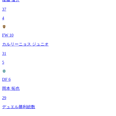
37
4
FW 10
カルリーニョス ジュニオ
31
5
DF 6
岡本 拓也
29
デュエル勝利総数