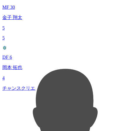
MF 30
金子 翔太
5
5
DF 6
岡本 拓也
4
チャンスクリエイト総数