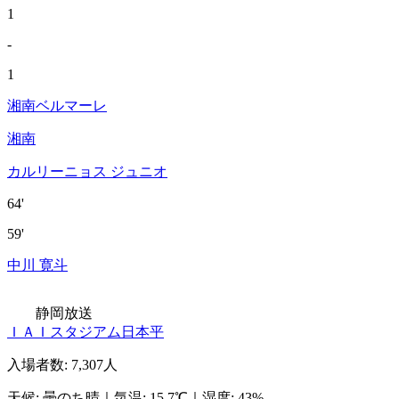
1
-
1
湘南ベルマーレ
湘南
カルリーニョス ジュニオ
64'
59'
中川 寛斗
静岡放送
ＩＡＩスタジアム日本平
入場者数
:
7,307人
天候
:
曇のち晴
｜
気温
:
15.7℃
｜
湿度
:
43%