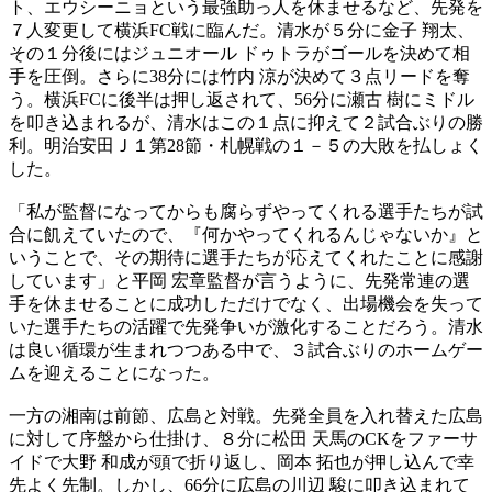
ト、エウシーニョという最強助っ人を休ませるなど、先発を
７人変更して横浜FC戦に臨んだ。清水が５分に金子 翔太、
その１分後にはジュニオール ドゥトラがゴールを決めて相
手を圧倒。さらに38分には竹内 涼が決めて３点リードを奪
う。横浜FCに後半は押し返されて、56分に瀬古 樹にミドル
を叩き込まれるが、清水はこの１点に抑えて２試合ぶりの勝
利。明治安田Ｊ１第28節・札幌戦の１－５の大敗を払しょく
した。
「私が監督になってからも腐らずやってくれる選手たちが試
合に飢えていたので、『何かやってくれるんじゃないか』と
いうことで、その期待に選手たちが応えてくれたことに感謝
しています」と平岡 宏章監督が言うように、先発常連の選
手を休ませることに成功しただけでなく、出場機会を失って
いた選手たちの活躍で先発争いが激化することだろう。清水
は良い循環が生まれつつある中で、３試合ぶりのホームゲー
ムを迎えることになった。
一方の湘南は前節、広島と対戦。先発全員を入れ替えた広島
に対して序盤から仕掛け、８分に松田 天馬のCKをファーサ
イドで大野 和成が頭で折り返し、岡本 拓也が押し込んで幸
先よく先制。しかし、66分に広島の川辺 駿に叩き込まれて