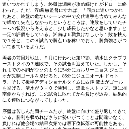
追いつかれてしまう。終盤は湘南が攻め続けたがドローに終
わった。ただ、浮嶋 敏監督にすれば、「同点に追いつかれ
たあと、終盤の危ないシーンの中で交代選手も含めてみんな
で締めて失点しなかったというところは、連敗をしていたチ
ームの状況から考えると、少し成長したかなと思います」と
一定の評価をしている。湘南は６戦負けなしから１敗を挟ん
で１分と、この８試合で勝点15を稼いでおり、勝負強さがつ
いてきているようだ。
両者の前回対戦は、９月に行われた第17節。清水はクラブワ
ーストタイの７連敗で、その試合を迎えていた。しかし、そ
れまでの不調がウソのように54分にカルリーニョス ジュニ
オが先制ゴールを挙げると、86分にジュニオール ドゥト
ラ、そして後半アディショナルタイムに西澤 健太がゴール
を挙げる。清水が３－０で勝利し、連敗をストップ。逆に湘
南側からすれば、この試合に敗れてから負けが込み、結果的
に６連敗につながってしまった。
序盤は苦しんだ両チームだが、終盤に向けて盛り返してきて
いる。勝利を収めればさらに勢いがつくことは間違いなく、
負ければ他会場の結果次第では最下位転落の可能性もある。