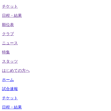
チケット
日程・結果
順位表
クラブ
ニュース
特集
スタッツ
はじめての方へ
ホーム
試合速報
チケット
日程・結果