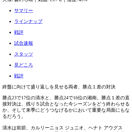
サマリー
ラインナップ
戦評
試合速報
スタッツ
見どころ
戦評
終盤に向けて盛り返しを見せる両者、勝点１差の対決
勝点23で17位の清水と、勝点24で16位の湘南。勝点１差の直
接対決は、残り５試合となった今シーズンをどう終わらせる
か、そして来季にどうつなげるかにおいて重要な局面にもな
るだろう。
清水は前節、カルリーニョス ジュニオ、ヘナト アウグス