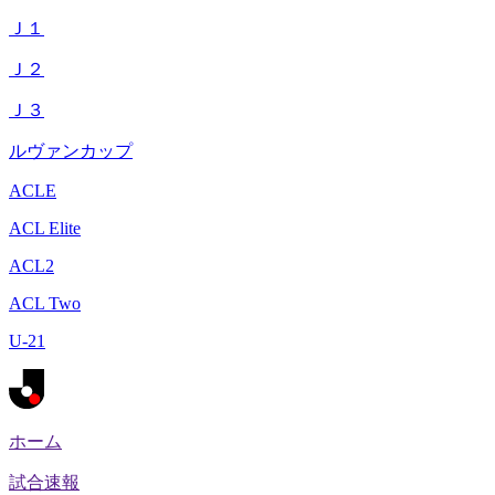
Ｊ１
Ｊ２
Ｊ３
ルヴァンカップ
ACLE
ACL Elite
ACL2
ACL Two
U-21
ホーム
試合速報