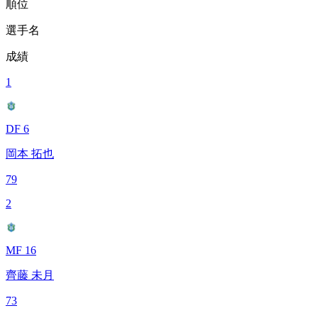
順位
選手名
成績
1
DF 6
岡本 拓也
79
2
MF 16
齊藤 未月
73