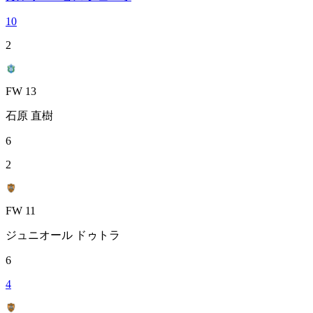
10
2
FW 13
石原 直樹
6
2
FW 11
ジュニオール ドゥトラ
6
4