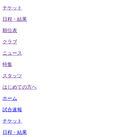
チケット
日程・結果
順位表
クラブ
ニュース
特集
スタッツ
はじめての方へ
ホーム
試合速報
チケット
日程・結果