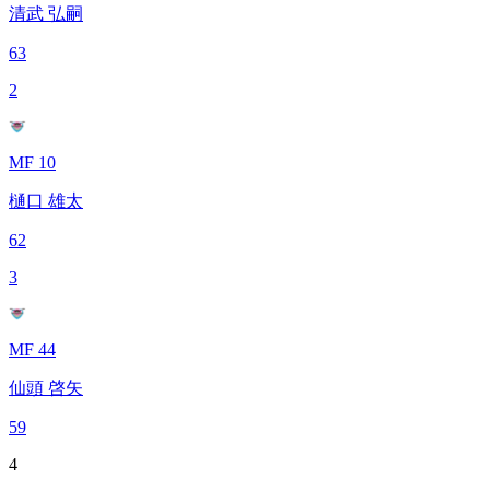
清武 弘嗣
63
2
MF 10
樋口 雄太
62
3
MF 44
仙頭 啓矢
59
4