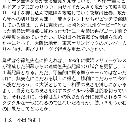
Ｊリーグ全体を沸かせる健闘を見せている。GK朴 一圭もビ
ルドアップに加わりつつ、両サイドが大きく広がって幅を取
り、相手を押し込んで敵陣を攻略していく攻撃は圧巻。攻か
ら守への切り替えも速く、若きタレントたちがピッチで躍動
している様は、まさに爽快だ。福岡との“九州ダービー”とな
った前節は無得点に終わっただけに、今節は再びゴール前で
の精度を高めていきたい。U-24日本代表戦で先制点を決め
た林にとって、大阪は地元。東京オリンピックのメンバー入
りへ向け、再びＪリーグで得点を重ねていきたい。
鳥栖は今節無失点に抑えれば、1996年に横浜フリューゲルス
が達成した開幕からの連続無失点記録の６試合を更新し、Ｊ
１新記録となる。ただ、守備的に振る舞うチームではないだ
けに、無失点にこだわる以上に得点、勝利にこだわって今節
へ挑むだろう。Ｃ大阪としても、相手の良さを消しにかかる
より、自分たちの良さを出すスタイルへ今季は舵を切ってい
る。それだけに、今節は互いの良さが存分に発揮されるスペ
クタクルな一戦になるのではないだろうか。勝点３をつかむ
のは果たしてどちらか。
［ 文：小田 尚史 ］