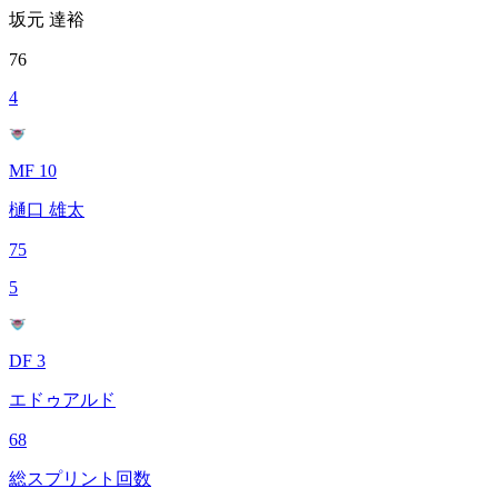
坂元 達裕
76
4
MF 10
樋口 雄太
75
5
DF 3
エドゥアルド
68
総スプリント回数