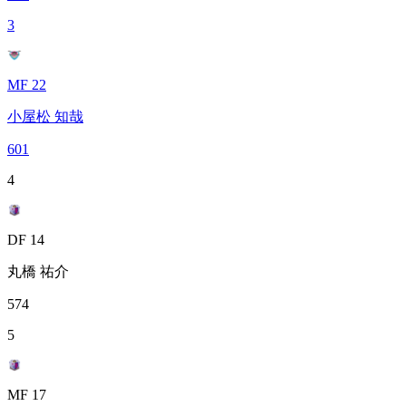
3
MF 22
小屋松 知哉
601
4
DF 14
丸橋 祐介
574
5
MF 17