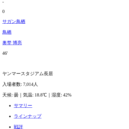
-
0
サガン鳥栖
鳥栖
奥埜 博亮
46'
ヤンマースタジアム長居
入場者数
:
7,014人
天候
:
曇
｜
気温
:
18.8℃
｜
湿度
:
42%
サマリー
ラインナップ
戦評