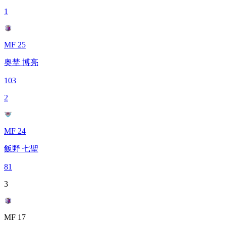
1
MF 25
奥埜 博亮
103
2
MF 24
飯野 七聖
81
3
MF 17