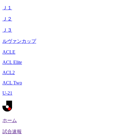
Ｊ１
Ｊ２
Ｊ３
ルヴァンカップ
ACLE
ACL Elite
ACL2
ACL Two
U-21
ホーム
試合速報