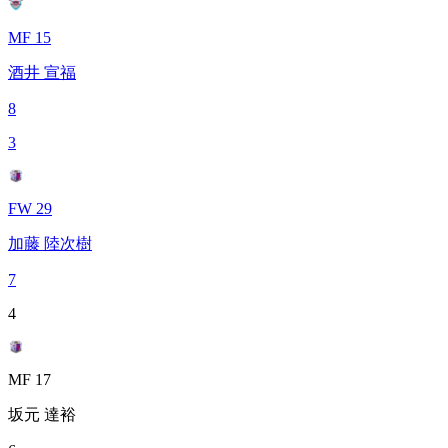
MF 15
酒井 宣福
8
3
FW 29
加藤 陸次樹
7
4
MF 17
坂元 達裕