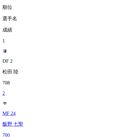
順位
選手名
成績
1
DF 2
松田 陸
708
2
MF 24
飯野 七聖
700