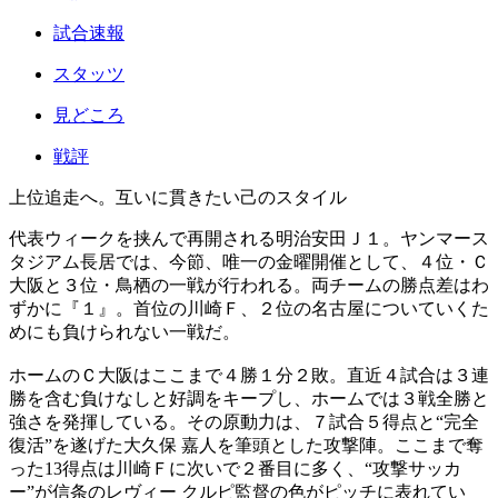
試合速報
スタッツ
見どころ
戦評
上位追走へ。互いに貫きたい己のスタイル
代表ウィークを挟んで再開される明治安田Ｊ１。ヤンマース
タジアム長居では、今節、唯一の金曜開催として、４位・Ｃ
大阪と３位・鳥栖の一戦が行われる。両チームの勝点差はわ
ずかに『１』。首位の川崎Ｆ、２位の名古屋についていくた
めにも負けられない一戦だ。
ホームのＣ大阪はここまで４勝１分２敗。直近４試合は３連
勝を含む負けなしと好調をキープし、ホームでは３戦全勝と
強さを発揮している。その原動力は、７試合５得点と“完全
復活”を遂げた大久保 嘉人を筆頭とした攻撃陣。ここまで奪
った13得点は川崎Ｆに次いで２番目に多く、“攻撃サッカ
ー”が信条のレヴィー クルピ監督の色がピッチに表れてい