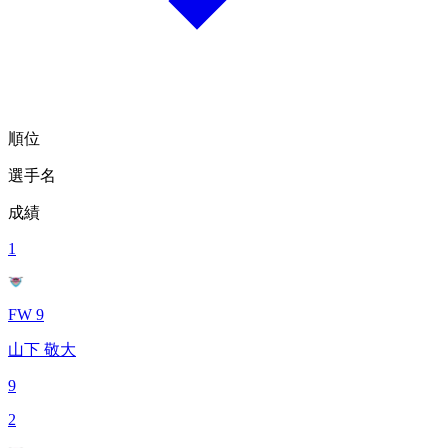
順位
選手名
成績
1
FW 9
山下 敬大
9
2