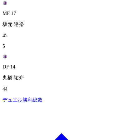
MF 17
坂元 達裕
45
5
DF 14
丸橋 祐介
44
デュエル勝利総数