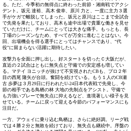
る。ただ、今季初の無得点に終わった前節・湘南戦でアクシ
デント。坂元 達裕、高木 俊幸、原川 力と、一度に主力３選
手がケガで離脱してしまった。坂元と原川はここまで全試合
で先発を果たしており、高木も途中出場で貴重な働きを見せ
ていただけに、チームにとっては大きな痛手。もっとも、長
丁場のシーズンなため、すべてが万全に進むことはない。今
回、出場機会を得る選手にとってはチャンスであり、“代
役”に留まらない活躍に期待したい。
攻撃力を全面に押し出し、好スタートを切ったＣ大阪だが、
直近の２試合はともに無失点と守備での安定感も増してい
る。マテイ ヨニッチが抜けて不安視されたCBも、プロ２年
目の西尾 隆矢が台頭。奮闘を続けている。もう１人のCB瀬
古 歩夢は３月29日に行われたU-24日本代表戦で先発し、今
節の相手である鳥栖の林 大地の先制点をアシスト。守備で
も力強いプレーで無失点に抑えるなど、進境著しい様子を見
せている。チームに戻って迎える今節のパフォーマンスにも
注目だ。
一方、アウェイに乗り込む鳥栖は、さらに絶好調。リーグ戦
では４勝２分と無敗を続けており、無失点も継続中。序盤の