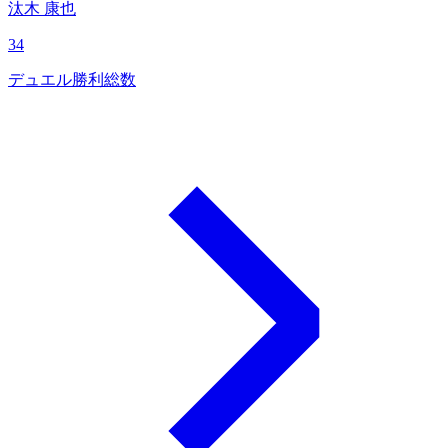
汰木 康也
34
デュエル勝利総数