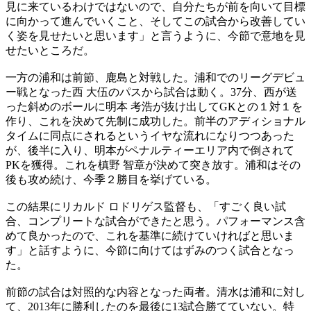
見に来ているわけではないので、自分たちが前を向いて目標
に向かって進んでいくこと、そしてこの試合から改善してい
く姿を見せたいと思います」と言うように、今節で意地を見
せたいところだ。
一方の浦和は前節、鹿島と対戦した。浦和でのリーグデビュ
ー戦となった西 大伍のパスから試合は動く。37分、西が送
った斜めのボールに明本 考浩が抜け出してGKとの１対１を
作り、これを決めて先制に成功した。前半のアディショナル
タイムに同点にされるというイヤな流れになりつつあった
が、後半に入り、明本がペナルティーエリア内で倒されて
PKを獲得。これを槙野 智章が決めて突き放す。浦和はその
後も攻め続け、今季２勝目を挙げている。
この結果にリカルド ロドリゲス監督も、「すごく良い試
合、コンプリートな試合ができたと思う。パフォーマンス含
めて良かったので、これを基準に続けていければと思いま
す」と話すように、今節に向けてはずみのつく試合となっ
た。
前節の試合は対照的な内容となった両者。清水は浦和に対し
て、2013年に勝利したのを最後に13試合勝てていない。特