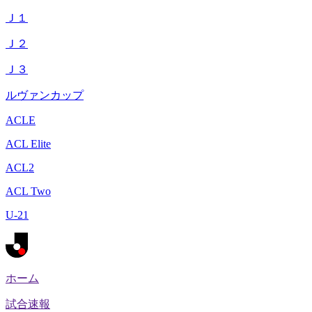
Ｊ１
Ｊ２
Ｊ３
ルヴァンカップ
ACLE
ACL Elite
ACL2
ACL Two
U-21
ホーム
試合速報