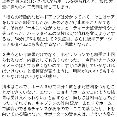
上福元 直人のロングパスからボールを握られると、宮代 大
聖に決められて先制を許してしまう。
「彼らの特徴的なビルドアップは分かっていて、そこはケア
をしていた部分でしたが、あのときだけ止めることができ
ず、それがゴールにつながった」とロティーナ監督が悔やむ
失点だった。ハーフタイムの３枚代えで流れを変えようとす
るも、54分にPKを献上して２失点目。さらに後半アディシ
ョナルタイムにも失点するなど、完敗となった。
３失点という結果だけでなく、ポゼッションでも相手に上回
られるなど、内容としても良くなかった。「今日のチームの
イメージはとても良くないので、すぐに改善していかなけれ
ばいけない」と指揮官が言うように、時間がない中でも手を
打たなければいけない状態だ。
清水はこれで、ホーム３戦で２分１敗とまだ勝利をつかむこ
とができていない。エウシーニョも「ホームでこのような結
果は受け入れられない」と話すなど、悔しさは相当なものだ
った。それでも、キャプテンの竹内 涼が「またすぐホーム
で試合ができるチャンスがあるので、ここで落ちたり、下を
向いている暇はない。サポーターの皆さんは、そういう姿を