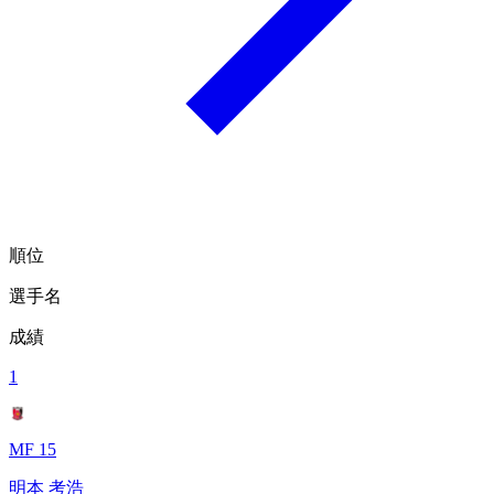
順位
選手名
成績
1
MF 15
明本 考浩