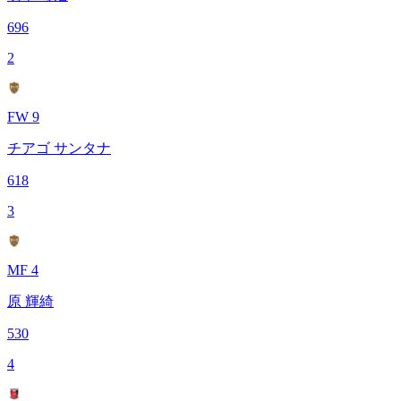
696
2
FW 9
チアゴ サンタナ
618
3
MF 4
原 輝綺
530
4