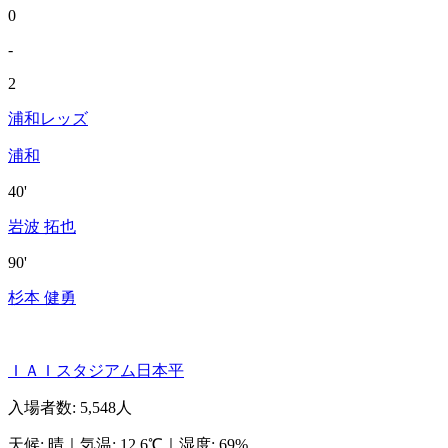
0
-
2
浦和レッズ
浦和
40'
岩波 拓也
90'
杉本 健勇
ＩＡＩスタジアム日本平
入場者数
:
5,548人
天候
:
晴
｜
気温
:
12.6℃
｜
湿度
:
69%