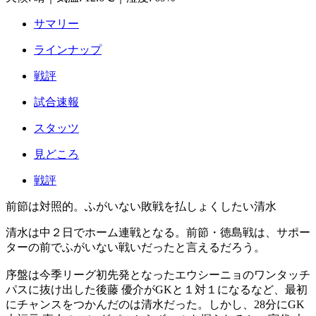
サマリー
ラインナップ
戦評
試合速報
スタッツ
見どころ
戦評
前節は対照的。ふがいない敗戦を払しょくしたい清水
清水は中２日でホーム連戦となる。前節・徳島戦は、サポー
ターの前でふがいない戦いだったと言えるだろう。
序盤は今季リーグ初先発となったエウシーニョのワンタッチ
パスに抜け出した後藤 優介がGKと１対１になるなど、最初
にチャンスをつかんだのは清水だった。しかし、28分にGK