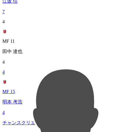
江坂 任
7
4
MF 11
田中 達也
4
4
MF 15
明本 考浩
4
チャンスクリエイト総数