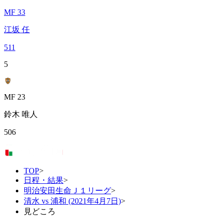
MF 33
江坂 任
511
5
MF 23
鈴木 唯人
506
TOP
>
日程・結果
>
明治安田生命Ｊ１リーグ
>
清水 vs 浦和 (2021年4月7日)
>
見どころ