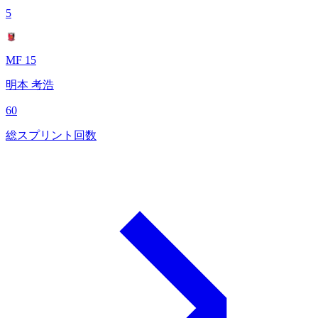
5
MF 15
明本 考浩
60
総スプリント回数