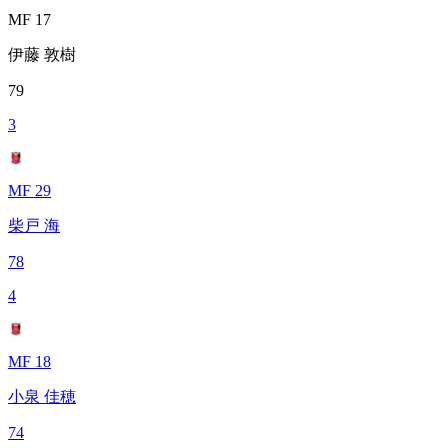
MF 17
伊藤 敦樹
79
3
MF 29
柴戸 海
78
4
MF 18
小泉 佳穂
74