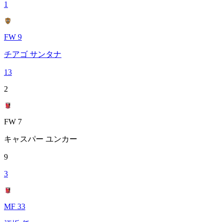
1
FW 9
チアゴ サンタナ
13
2
FW 7
キャスパー ユンカー
9
3
MF 33