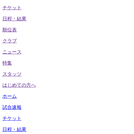
チケット
日程・結果
順位表
クラブ
ニュース
特集
スタッツ
はじめての方へ
ホーム
試合速報
チケット
日程・結果