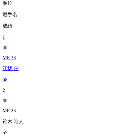
順位
選手名
成績
1
MF 33
江坂 任
68
2
MF 23
鈴木 唯人
55