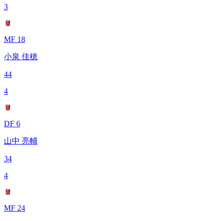
3
MF 18
小泉 佳穂
44
4
DF 6
山中 亮輔
34
4
MF 24