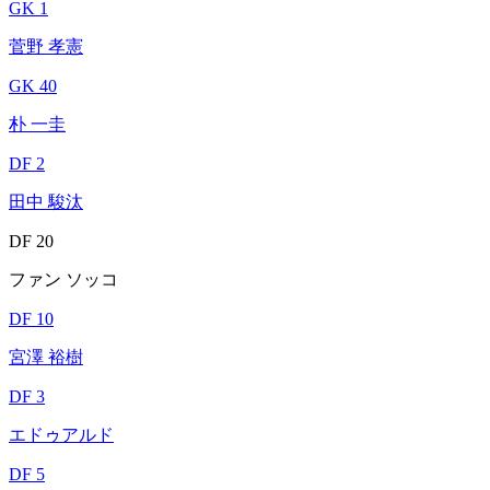
GK 1
菅野 孝憲
GK 40
朴 一圭
DF 2
田中 駿汰
DF 20
ファン ソッコ
DF 10
宮澤 裕樹
DF 3
エドゥアルド
DF 5