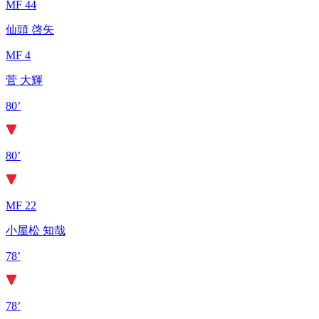
MF 44
仙頭 啓矢
MF 4
菅 大輝
80’
80’
MF 22
小屋松 知哉
78’
78’