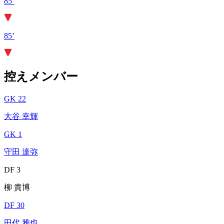
85’
85’
控えメンバー
GK 22
大谷 幸輝
GK 1
守田 達弥
DF 3
柳 貴博
DF 30
田代 雅也