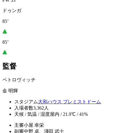
FW 33
ドゥンガ
85’
85’
監督
ペトロヴィッチ
金 明輝
スタジアム
大和ハウス プレミストドーム
入場者数
3,362人
天候 / 気温 / 湿度
屋内 / 21.9℃ / 41%
主審
小屋 幸栄
副審
中野 卓、淺田 武士