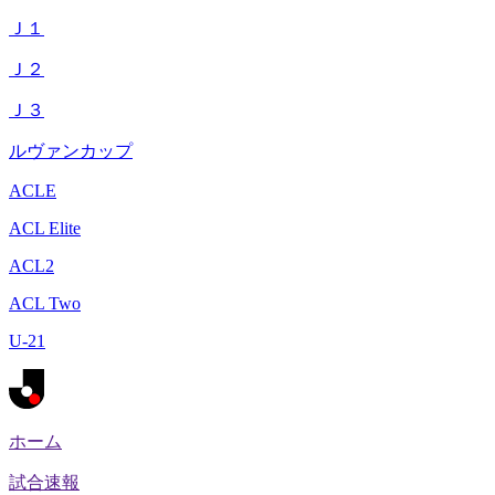
Ｊ１
Ｊ２
Ｊ３
ルヴァンカップ
ACLE
ACL Elite
ACL2
ACL Two
U-21
ホーム
試合速報