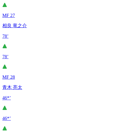
MF 27
相良 竜之介
78’
78’
MF 28
青木 亮太
46*’
46*’