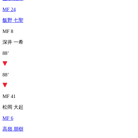
MF 24
飯野 七聖
MF 8
深井 一希
88’
88’
MF 41
松岡 大起
MF 6
高嶺 朋樹