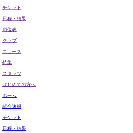
チケット
日程・結果
順位表
クラブ
ニュース
特集
スタッツ
はじめての方へ
ホーム
試合速報
チケット
日程・結果