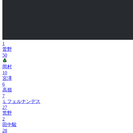
1
菅野
50
岡村
10
宮澤
6
高嶺
7
Ｌフェルナンデス
27
荒野
2
田中駿
28