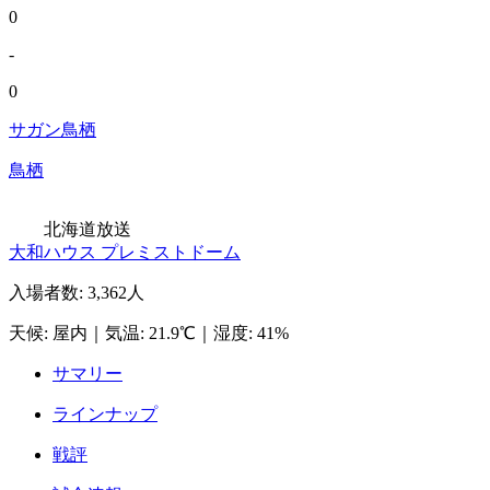
0
-
0
サガン鳥栖
鳥栖
北海道放送
大和ハウス プレミストドーム
入場者数
:
3,362人
天候
:
屋内
｜
気温
:
21.9℃
｜
湿度
:
41%
サマリー
ラインナップ
戦評