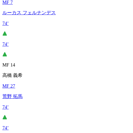
MF 7
ルーカス フェルナンデス
74’
74’
MF 14
高橋 義希
MF 27
荒野 拓馬
74’
74’