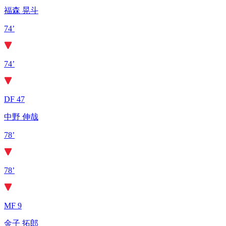
福森 晃斗
74’
74’
DF 47
中野 伸哉
78’
78’
MF 9
金子 拓郎