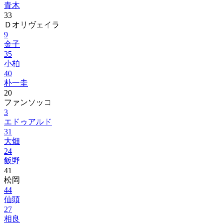
青木
33
Ｄオリヴェイラ
9
金子
35
小柏
40
朴一圭
20
ファンソッコ
3
エドゥアルド
31
大畑
24
飯野
41
松岡
44
仙頭
27
相良