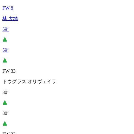
FW 8
林 大地
59’
59’
FW 33
ドウグラス オリヴェイラ
80’
80’