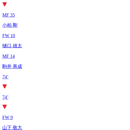
MF 35
小柏 剛
FW 10
樋口 雄太
MF 14
駒井 善成
74’
74’
FW 9
山下 敬大