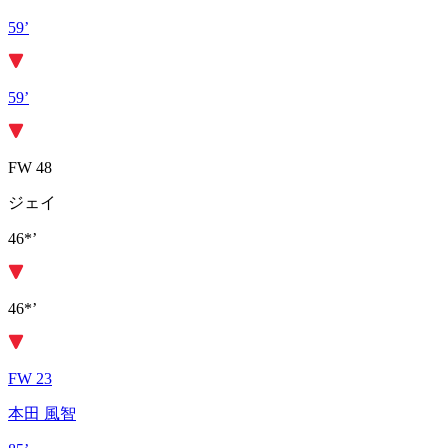
59’
59’
FW 48
ジェイ
46*’
46*’
FW 23
本田 風智