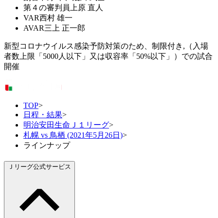
第４の審判員
上原 直人
VAR
西村 雄一
AVAR
三上 正一郎
新型コロナウイルス感染予防対策のため、制限付き,（入場
者数上限「5000人以下」又は収容率「50%以下」）での試合
開催
TOP
>
日程・結果
>
明治安田生命Ｊ１リーグ
>
札幌 vs 鳥栖 (2021年5月26日)
>
ラインナップ
Ｊリーグ公式サービス