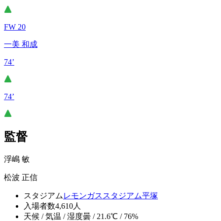
FW 20
一美 和成
74’
74’
監督
浮嶋 敏
松波 正信
スタジアム
レモンガススタジアム平塚
入場者数
4,610人
天候 / 気温 / 湿度
曇 / 21.6℃ / 76%