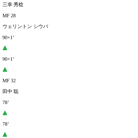
三幸 秀稔
MF 28
ウェリントン シウバ
90+1’
90+1’
MF 32
田中 聡
78’
78’