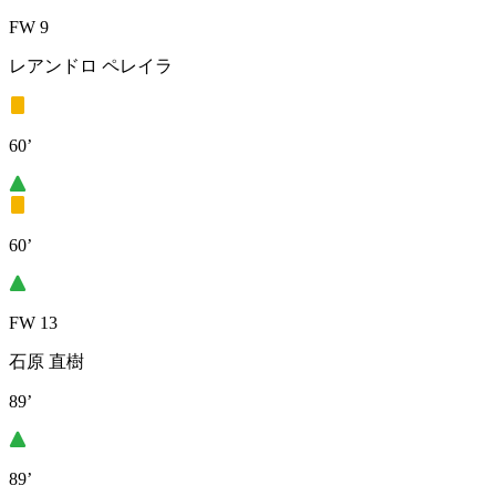
FW 9
レアンドロ ペレイラ
60’
60’
FW 13
石原 直樹
89’
89’