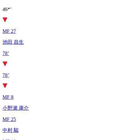
46*’
MF 27
池田 昌生
78’
78’
MF 8
小野瀬 康介
MF 25
中村 駿