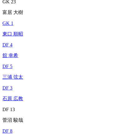
GK 23
富居 大樹
GK 1
東口 順昭
DF 4
舘 幸希
DF 5
三浦 弦太
DF 3
石原 広教
DF 13
菅沼 駿哉
DF 8