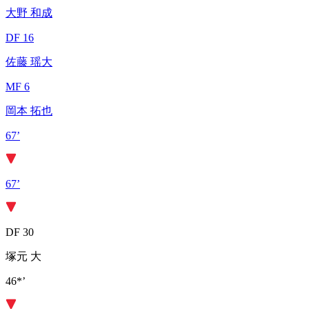
大野 和成
DF 16
佐藤 瑶大
MF 6
岡本 拓也
67’
67’
DF 30
塚元 大
46*’