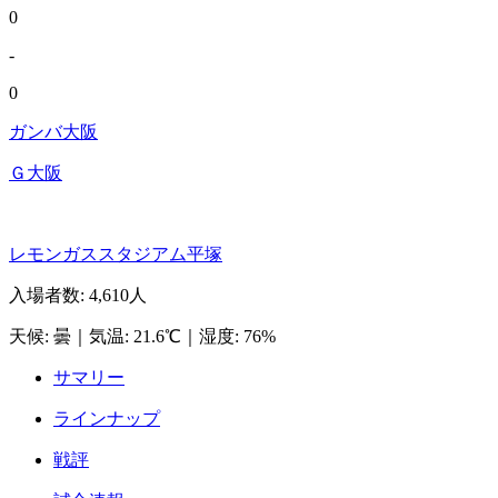
0
-
0
ガンバ大阪
Ｇ大阪
レモンガススタジアム平塚
入場者数
:
4,610人
天候
:
曇
｜
気温
:
21.6℃
｜
湿度
:
76%
サマリー
ラインナップ
戦評