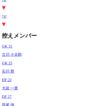
74’
控えメンバー
GK 31
立川 小太郎
GK 25
石川 慧
DF 22
大岩 一貴
DF 27
髙尾 瑠