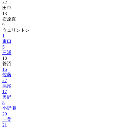
32
田中
13
石原直
9
ウェリントン
1
東口
5
三浦
13
菅沼
16
佐藤
27
高尾
17
奥野
8
小野瀬
20
一美
21