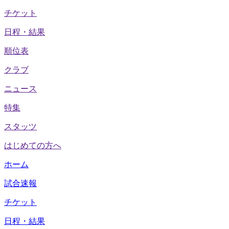
チケット
日程・結果
順位表
クラブ
ニュース
特集
スタッツ
はじめての方へ
ホーム
試合速報
チケット
日程・結果