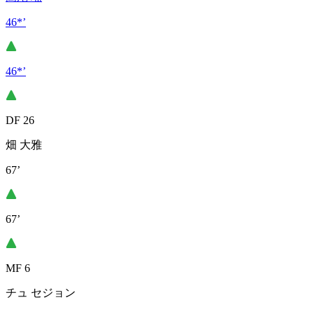
46*’
46*’
DF 26
畑 大雅
67’
67’
MF 6
チュ セジョン