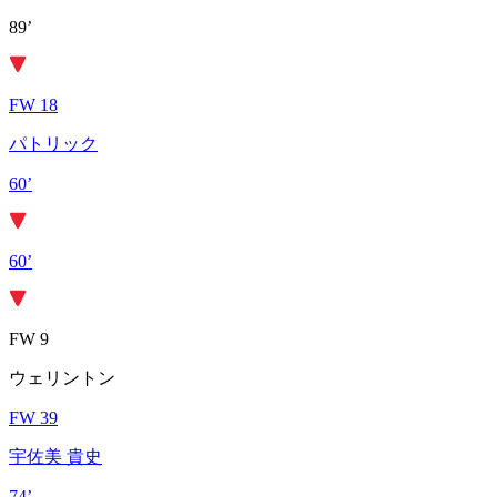
89’
FW 18
パトリック
60’
60’
FW 9
ウェリントン
FW 39
宇佐美 貴史
74’