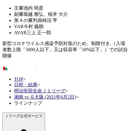
主審
池内 明彦
副審
堀越 雅弘、桜井 大介
第４の審判員
柿沼 亨
VAR
今村 義朗
AVAR
三上 正一郎
新型コロナウイルス感染予防対策のため、制限付き,（入場
者数上限「5000人以下」又は収容率「50%以下」）での試合
開催
TOP
>
日程・結果
>
明治安田生命Ｊ１リーグ
>
湘南 vs Ｇ大阪 (2021年6月2日)
>
ラインナップ
Ｊリーグ公式サービス