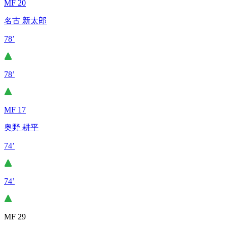
MF 20
名古 新太郎
78’
78’
MF 17
奥野 耕平
74’
74’
MF 29