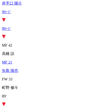
井手口 陽介
90+1’
90+1’
MF 42
高橋 諒
MF 21
矢島 慎也
FW 33
町野 修斗
89’