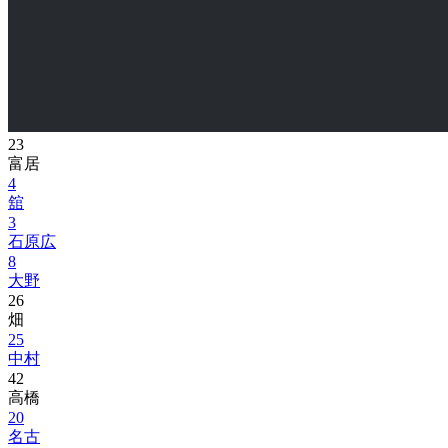
23
富居
4
舘
3
石原広
8
大野
26
畑
25
中村
42
高橋
20
名古