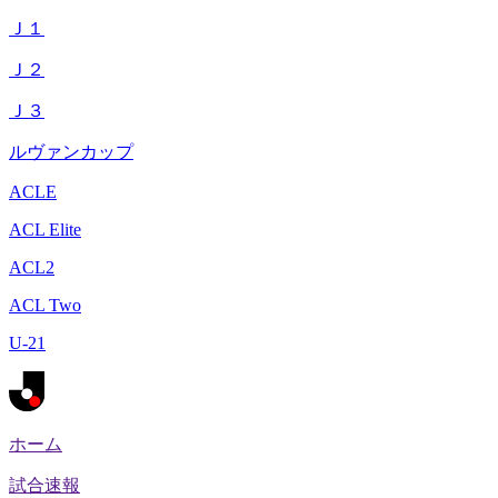
Ｊ１
Ｊ２
Ｊ３
ルヴァンカップ
ACLE
ACL Elite
ACL2
ACL Two
U-21
ホーム
試合速報