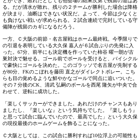
とができ、敗れたとしても他会場の結果次第で残留の道はあ
る。だが清水が敗れ、残りの２チームが勝利した場合は降格
が決まり、油断はできない状況だ。よって、今節は少なくと
も負けない戦いが求められる。２試合連続で完封している守
備陣が残留のカギになるだろう。
一方、Ｃ大阪の前節・名古屋戦はホーム最終戦。今季限りで
の引退を表明している大久保 嘉人が６試合ぶりの先発に入
った。67分、前半にも決定機を作っていた柿谷 曜一朗が古
巣対決で魅せる。ゴール前でボールを受けると、バイシクル
で豪快にゴールを決めた。このゴラッソで名古屋が先制する
が80分、FKのこぼれを藤田 直之がダイレクトボレー。こち
らも目の覚めるような鮮やかなゴールで同点に追いついた。
その７分後のCK、清武 弘嗣のボールを西尾 隆矢が中央で合
わせて、逆転に成功した。
「楽しくサッカーができました。あれだけのチャンスもあり
ましたし、『楽しいな』という気持ちでした。『楽しもう』
と思って試合に臨んでいたので、最高でした」という大久保
の現役最後のホームゲームを飾ることになった。
Ｃ大阪としては、この試合に勝利すれば10位浮上の可能性も