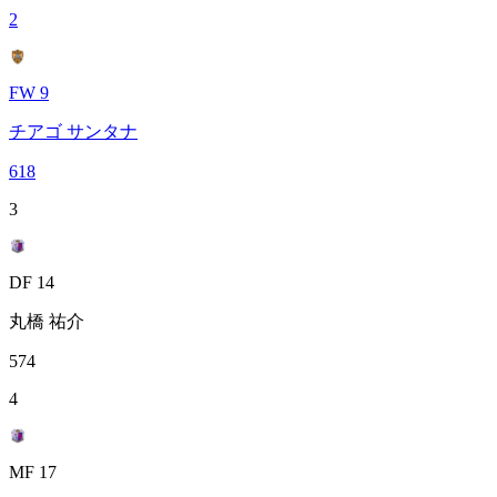
2
FW 9
チアゴ サンタナ
618
3
DF 14
丸橋 祐介
574
4
MF 17