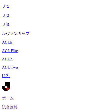
Ｊ１
Ｊ２
Ｊ３
ルヴァンカップ
ACLE
ACL Elite
ACL2
ACL Two
U-21
ホーム
試合速報