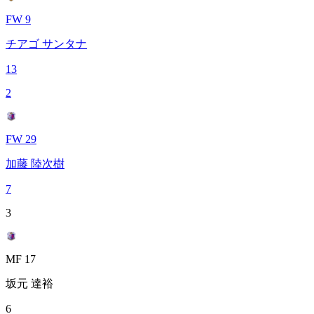
FW 9
チアゴ サンタナ
13
2
FW 29
加藤 陸次樹
7
3
MF 17
坂元 達裕
6