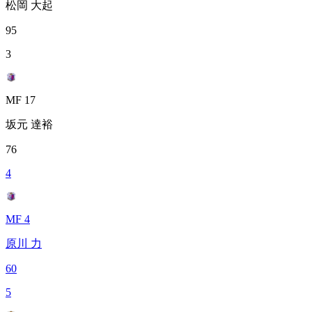
松岡 大起
95
3
MF 17
坂元 達裕
76
4
MF 4
原川 力
60
5