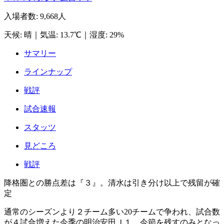
入場者数
:
9,668人
天候
:
晴
｜
気温
:
13.7℃
｜
湿度
:
29%
サマリー
ラインナップ
戦評
試合速報
スタッツ
見どころ
戦評
降格圏との勝点差は『３』。清水は引き分け以上で残留が確
定
通常のシーズンより２チーム多い20チームで争われ、試合数
が４試合増えた今季の明治安田Ｊ１。今節を残すのみとなっ