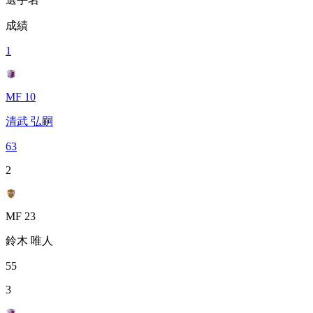
成績
1
MF 10
清武 弘嗣
63
2
MF 23
鈴木 唯人
55
3