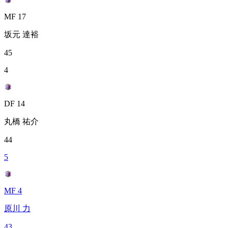
MF 17
坂元 達裕
45
4
DF 14
丸橋 祐介
44
5
MF 4
原川 力
43