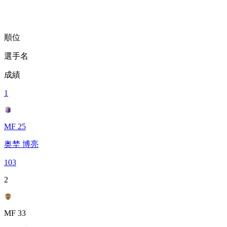
順位
選手名
成績
1
MF 25
奥埜 博亮
103
2
MF 33