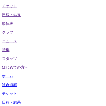
チケット
日程・結果
順位表
クラブ
ニュース
特集
スタッツ
はじめての方へ
ホーム
試合速報
チケット
日程・結果