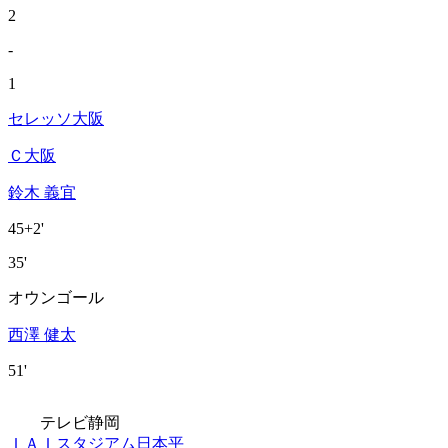
2
-
1
セレッソ大阪
Ｃ大阪
鈴木 義宜
45+2'
35'
オウンゴール
西澤 健太
51'
テレビ静岡
ＩＡＩスタジアム日本平