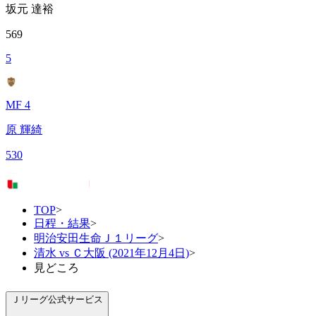
坂元 達裕
569
5
MF 4
原 輝綺
530
TOP
>
日程・結果
>
明治安田生命Ｊ１リーグ
>
清水 vs Ｃ大阪 (2021年12月4日)
>
見どころ
Ｊリーグ公式サービス