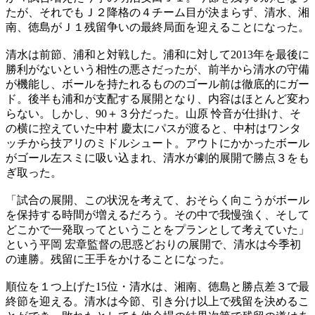
たが、それでもＪ２降格の４チーム目が決まらず、清水、湘
南、徳島がＪ１残留争いの最終局面を迎えることになった。
清水は前節、浦和と対戦した。浦和に対して2013年を最後に
勝利がないという相性の悪さだったが、前半から清水の守備
が機能し、ボールを持たれるもののゴール前は徹底的にガー
ド。後半も浦和が支配する展開となり、内容はほとんど変わ
らない。しかし、90＋３分だった。山原 怜音が仕掛け、そ
の横に控えていた中村 慶太にパスが渡ると、中村はワンタ
ッチから技アリのミドルシュート。アウトにかかったボール
がゴール左スミに吸い込まれ、清水が劇的展開で勝点３をも
ぎ取った。
「試合の展開、この状況を考えて、おそらく向こうがボール
を保持する時間が増えるだろう。その中で我慢強く、そして
どこかで一発取ってということをプランとして考えていた」
という平岡 宏章監督の思惑どおりの展開で、清水は今季初
の連勝。残留に王手をかけることになった。
順位を１つ上げた15位・清水は、湘南、徳島と勝点差３で最
終節を迎える。清水は今節、引き分け以上で残留を決めるこ