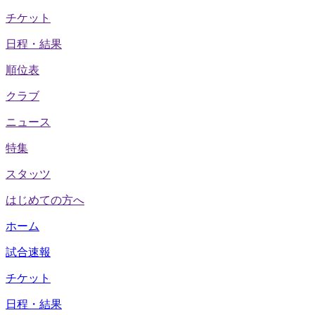
チケット
日程・結果
順位表
クラブ
ニュース
特集
スタッツ
はじめての方へ
ホーム
試合速報
チケット
日程・結果