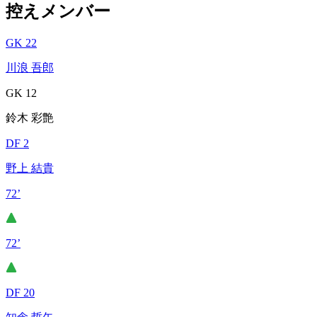
控えメンバー
GK 22
川浪 吾郎
GK 12
鈴木 彩艶
DF 2
野上 結貴
72’
72’
DF 20