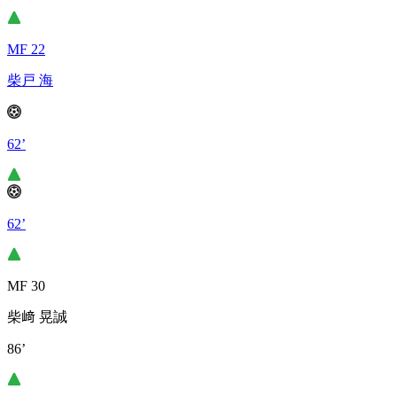
MF 22
柴戸 海
62’
62’
MF 30
柴﨑 晃誠
86’