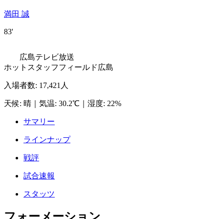
満田 誠
83'
広島テレビ放送
ホットスタッフフィールド広島
入場者数
:
17,421人
天候
:
晴
｜
気温
:
30.2℃
｜
湿度
:
22%
サマリー
ラインナップ
戦評
試合速報
スタッツ
フォーメーション