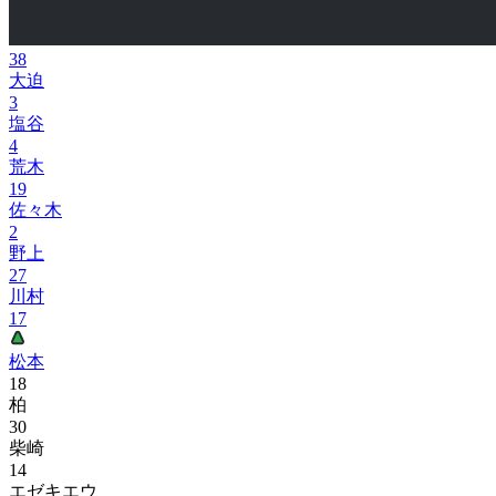
38
大迫
3
塩谷
4
荒木
19
佐々木
2
野上
27
川村
17
松本
18
柏
30
柴崎
14
エゼキエウ