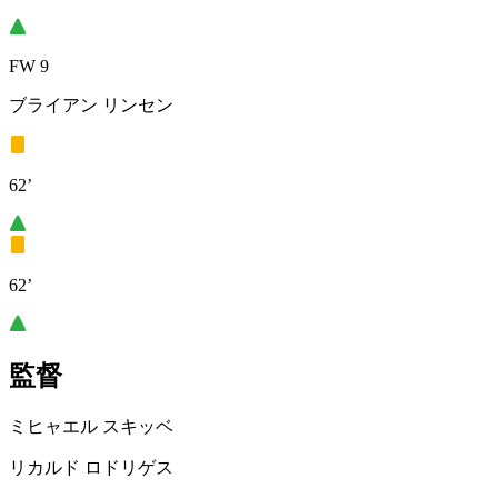
FW 9
ブライアン リンセン
62’
62’
監督
ミヒャエル スキッベ
リカルド ロドリゲス