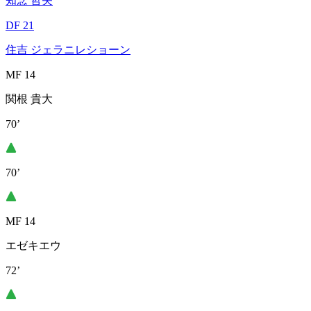
知念 哲矢
DF 21
住吉 ジェラニレショーン
MF 14
関根 貴大
70’
70’
MF 14
エゼキエウ
72’