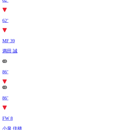
62’
62’
MF 39
満田 誠
86’
86’
FW 8
小泉 佳穂