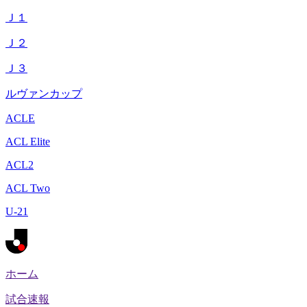
Ｊ１
Ｊ２
Ｊ３
ルヴァンカップ
ACLE
ACL Elite
ACL2
ACL Two
U-21
ホーム
試合速報