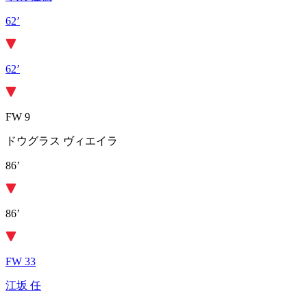
62’
62’
FW 9
ドウグラス ヴィエイラ
86’
86’
FW 33
江坂 任