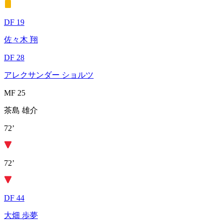
DF 19
佐々木 翔
DF 28
アレクサンダー ショルツ
MF 25
茶島 雄介
72’
72’
DF 44
大畑 歩夢