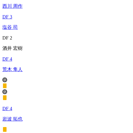
西川 周作
DF 3
塩谷 司
DF 2
酒井 宏樹
DF 4
荒木 隼人
DF 4
岩波 拓也