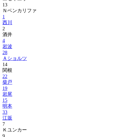
13
Ｎベンカリファ
1
西川
2
酒井
4
岩波
28
Ａショルツ
14
関根
22
柴戸
19
岩尾
15
明本
33
江坂
7
Ｋユンカー
9