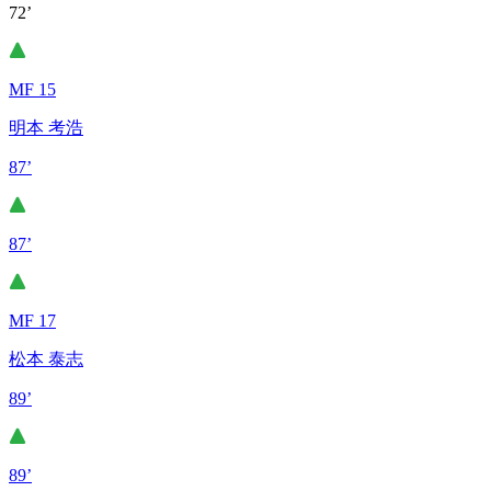
72’
MF 15
明本 考浩
87’
87’
MF 17
松本 泰志
89’
89’