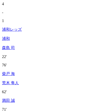
4
-
1
浦和レッズ
浦和
森島 司
22'
76'
柴戸 海
荒木 隼人
62'
満田 誠
71'