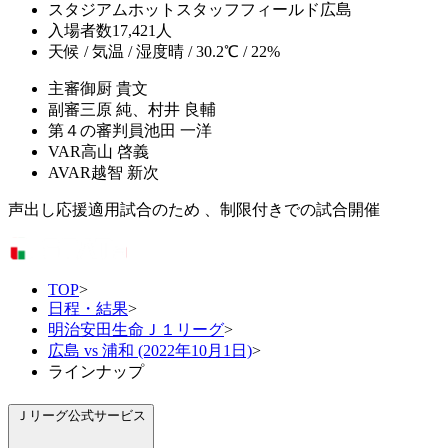
スタジアム
ホットスタッフフィールド広島
入場者数
17,421人
天候 / 気温 / 湿度
晴 / 30.2℃ / 22%
主審
御厨 貴文
副審
三原 純、村井 良輔
第４の審判員
池田 一洋
VAR
高山 啓義
AVAR
越智 新次
声出し応援適用試合のため 、制限付きでの試合開催
TOP
>
日程・結果
>
明治安田生命Ｊ１リーグ
>
広島 vs 浦和 (2022年10月1日)
>
ラインナップ
Ｊリーグ公式サービス