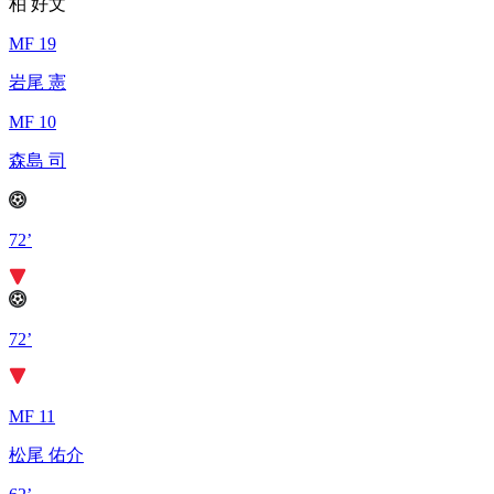
柏 好文
MF 19
岩尾 憲
MF 10
森島 司
72’
72’
MF 11
松尾 佑介