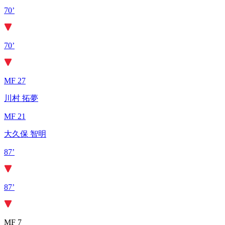
70’
70’
MF 27
川村 拓夢
MF 21
大久保 智明
87’
87’
MF 7