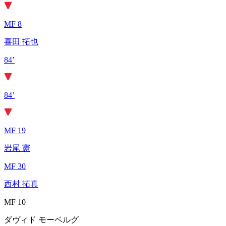
MF 8
喜田 拓也
84’
84’
MF 19
岩尾 憲
MF 30
西村 拓真
MF 10
ダヴィド モーベルグ