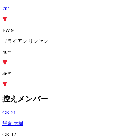
70’
FW 9
ブライアン リンセン
46*’
46*’
控えメンバー
GK 21
飯倉 大樹
GK 12