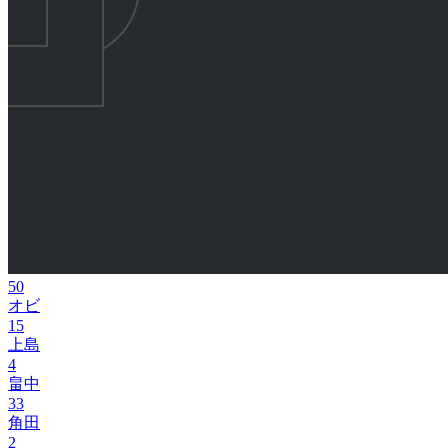
50
オビ
15
上島
4
畠中
33
角田
2