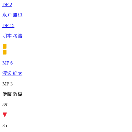
DF 2
永戸 勝也
DF 15
明本 考浩
MF 6
渡辺 皓太
MF 3
伊藤 敦樹
85’
85’