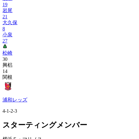
19
岩尾
21
大久保
8
小泉
27
松崎
30
興梠
14
関根
浦和レッズ
4-1-2-3
スターティングメンバー