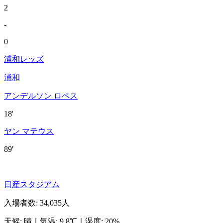
2
-
0
浦和レッズ
浦和
アンデルソン ロペス
18'
ヤン マテウス
89'
日産スタジアム
入場者数
:
34,035人
天候
:
晴
｜
気温
:
9.8℃
｜
湿度
:
20%