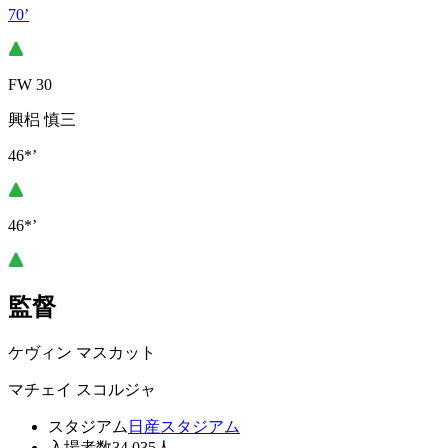
70’
FW 30
興梠 慎三
46*’
46*’
監督
ケヴィン マスカット
マチェイ スコルジャ
スタジアム
日産スタジアム
入場者数
34,035人