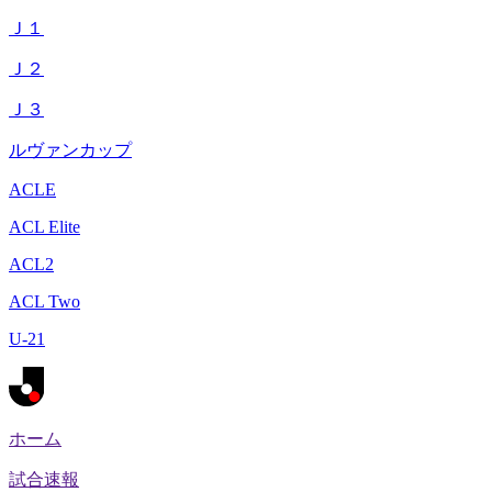
Ｊ１
Ｊ２
Ｊ３
ルヴァンカップ
ACLE
ACL Elite
ACL2
ACL Two
U-21
ホーム
試合速報