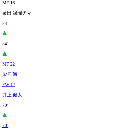
MF 16
藤田 譲瑠チマ
84’
84’
MF 22
柴戸 海
FW 17
井上 健太
70’
70’