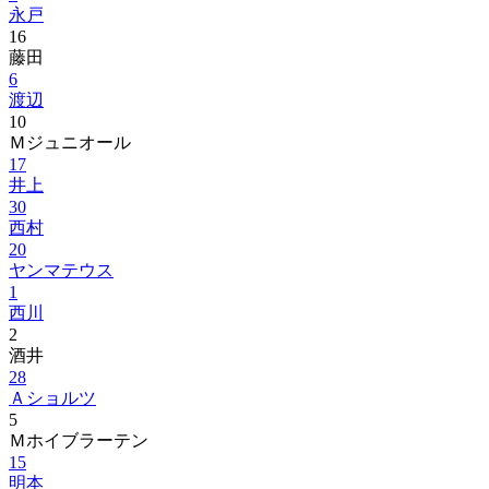
永戸
16
藤田
6
渡辺
10
Ｍジュニオール
17
井上
30
西村
20
ヤンマテウス
1
西川
2
酒井
28
Ａショルツ
5
Ｍホイブラーテン
15
明本