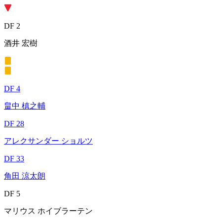
DF 2
酒井 宏樹
DF 4
畠中 槙之輔
DF 28
アレクサンダー ショルツ
DF 33
角田 涼太朗
DF 5
マリウス ホイブラーテン