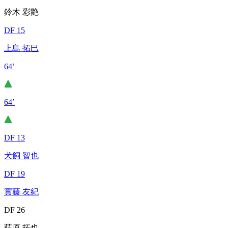
鈴木 彩艶
DF 15
上島 拓巳
64’
64’
DF 13
犬飼 智也
DF 19
實藤 友紀
DF 26
荻原 拓也