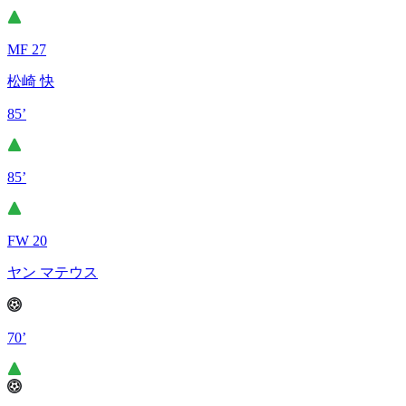
MF 27
松崎 快
85’
85’
FW 20
ヤン マテウス
70’