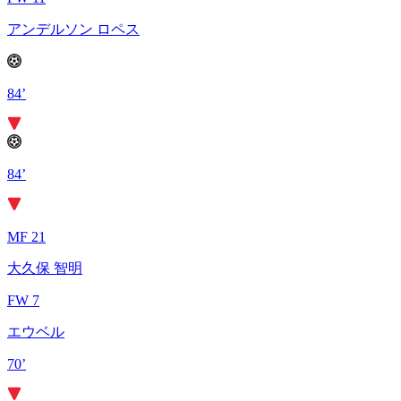
アンデルソン ロペス
84’
84’
MF 21
大久保 智明
FW 7
エウベル
70’