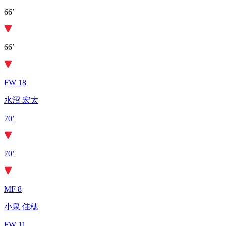
66’
66’
FW 18
水沼 宏太
70’
70’
MF 8
小泉 佳穂
FW 11