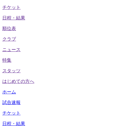
チケット
日程・結果
順位表
クラブ
ニュース
特集
スタッツ
はじめての方へ
ホーム
試合速報
チケット
日程・結果