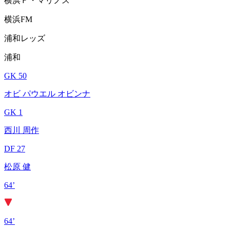
横浜Ｆ・マリノス
横浜FM
浦和レッズ
浦和
GK 50
オビ パウエル オビンナ
GK 1
西川 周作
DF 27
松原 健
64’
64’