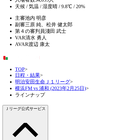
天候 / 気温 / 湿度
晴 / 9.8℃ / 20%
主審
池内 明彦
副審
三原 純、松井 健太郎
第４の審判員
淺田 武士
VAR
清水 勇人
AVAR
渡辺 康太
TOP
>
日程・結果
>
明治安田生命Ｊ１リーグ
>
横浜FM vs 浦和 (2023年2月25日)
>
ラインナップ
Ｊリーグ公式サービス