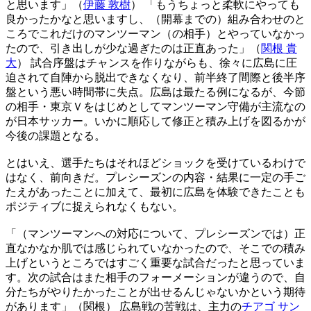
と思います」（
伊藤 敦樹
） 「もうちょっと柔軟にやっても
良かったかなと思いますし、（開幕までの）組み合わせのと
ころでこれだけのマンツーマン（の相手）とやっていなかっ
たので、引き出しが少な過ぎたのは正直あった」（
関根 貴
大
） 試合序盤はチャンスを作りながらも、徐々に広島に圧
迫されて自陣から脱出できなくなり、前半終了間際と後半序
盤という悪い時間帯に失点。広島は最たる例になるが、今節
の相手・東京Ｖをはじめとしてマンツーマン守備が主流なの
が日本サッカー。いかに順応して修正と積み上げを図るかが
今後の課題となる。
とはいえ、選手たちはそれほどショックを受けているわけで
はなく、前向きだ。プレシーズンの内容・結果に一定の手ご
たえがあったことに加えて、最初に広島を体験できたことも
ポジティブに捉えられなくもない。
「（マンツーマンへの対応について、プレシーズンでは）正
直なかなか肌では感じられていなかったので、そこでの積み
上げというところではすごく重要な試合だったと思っていま
す。次の試合はまた相手のフォーメーションが違うので、自
分たちがやりたかったことが出せるんじゃないかという期待
があります」（関根） 広島戦の苦戦は、主力の
チアゴ サン