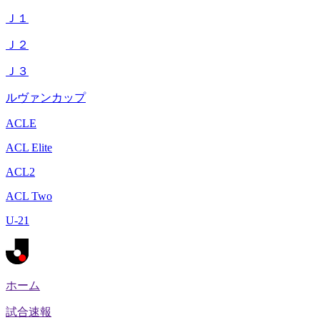
Ｊ１
Ｊ２
Ｊ３
ルヴァンカップ
ACLE
ACL Elite
ACL2
ACL Two
U-21
ホーム
試合速報