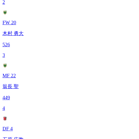
2
FW 20
木村 勇大
526
3
MF 22
翁長 聖
449
4
DF 4