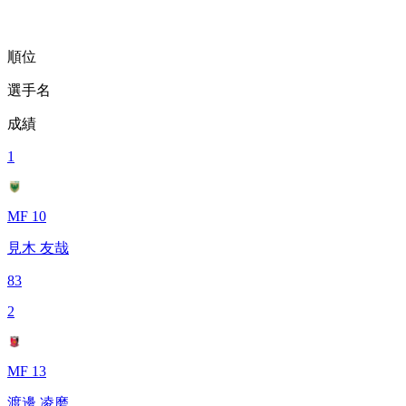
順位
選手名
成績
1
MF 10
見木 友哉
83
2
MF 13
渡邊 凌磨