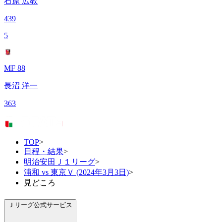
石原 広教
439
5
MF 88
長沼 洋一
363
TOP
>
日程・結果
>
明治安田Ｊ１リーグ
>
浦和 vs 東京Ｖ (2024年3月3日)
>
見どころ
Ｊリーグ公式サービス