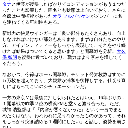
タナ
と伊藤が復帰したばかりでコンディションがもう１つだ
ったことも影響した。両名とも状態は上向いており、さらに
今節は中間頓挫があった
オラ ソルバッケン
がメンバーに名
を連ねてくる可能性もある。
新戦力の快足ウインガーは「良い部分もたくさんあり、向上
しなければいけない部分もあります。まずは自分たちのやり
方、アイデンティティーをしっかり表現して、それをやり続
ければ結果はついてくると思います」と開幕戦を分析。
大久
保 智明
も復帰に近づいており、戦力はより厚みを増してく
るだろう。
なおかつ、今節はホーム開幕戦。チケット発券枚数はすでに
５万枚を超えており、大観衆が浦和を後押しする。仕切り直
しにはもってこいのシチュエーションだ。
一方の東京Ｖは最後に押し切られたとはいえ、16年ぶりのＪ
１開幕戦で昨季２位の横浜FMと堂々と渡り合った。ただ、
城福 浩監督は「『内容が悪くなかった』という一言でまと
めたくはない。われわれに足りなかったものがあって、それ
をしっかり突き詰める１週間にしたい」と話し、姿勢を崩さ
ない。