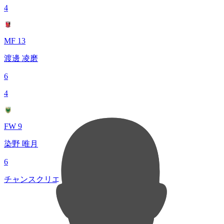
4
MF 13
渡邊 凌磨
6
4
FW 9
染野 唯月
6
チャンスクリエイト総数