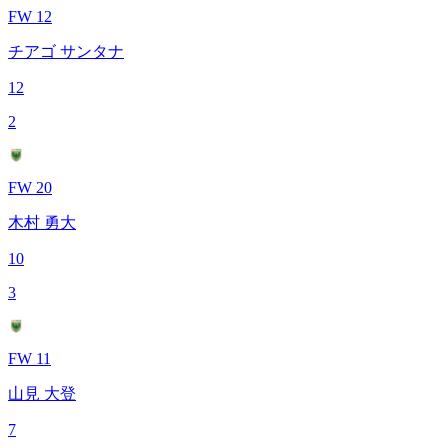
FW 12
チアゴ サンタナ
12
2
FW 20
木村 勇大
10
3
FW 11
山見 大登
7