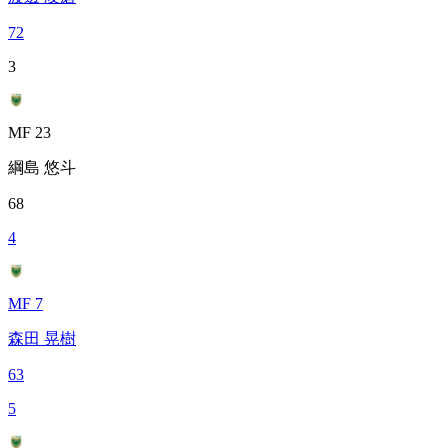
72
3
MF 23
綱島 悠斗
68
4
MF 7
森田 晃樹
63
5