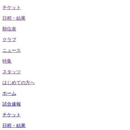
チケット
日程・結果
順位表
クラブ
ニュース
特集
スタッツ
はじめての方へ
ホーム
試合速報
チケット
日程・結果