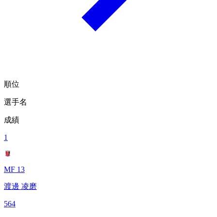
順位
選手名
成績
1
MF 13
渡邊 凌磨
564