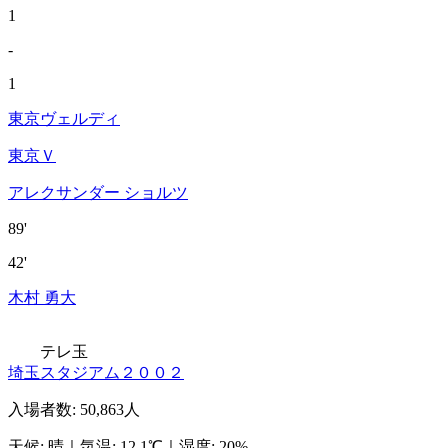
1
-
1
東京ヴェルディ
東京Ｖ
アレクサンダー ショルツ
89'
42'
木村 勇大
テレ玉
埼玉スタジアム２００２
入場者数
:
50,863人
天候
:
晴
｜
気温
:
12.1℃
｜
湿度
:
20%