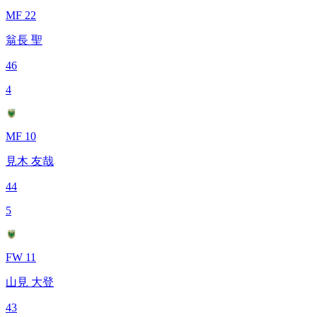
MF 22
翁長 聖
46
4
MF 10
見木 友哉
44
5
FW 11
山見 大登
43