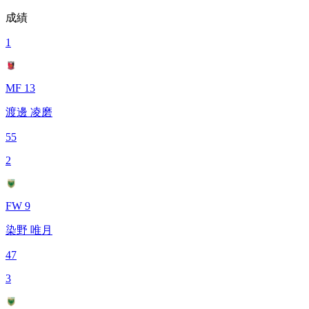
成績
1
MF 13
渡邊 凌磨
55
2
FW 9
染野 唯月
47
3