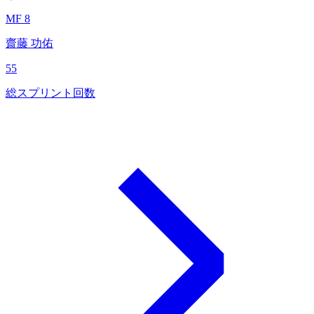
MF 8
齋藤 功佑
55
総スプリント回数