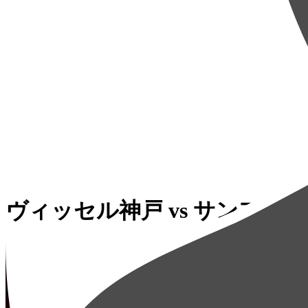
ヴィッセル神戸
vs
サンフレッ