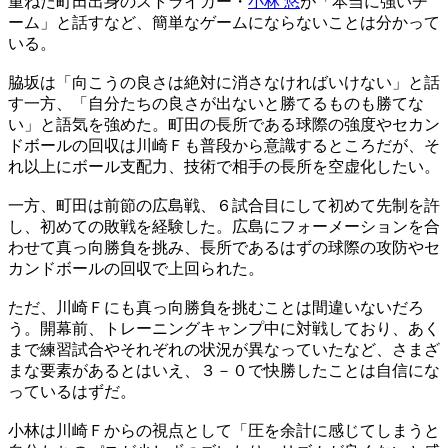
重ねた町田出身のストライカー・
小林 悠
が「本当に強いチ
ーム」と話すなど、簡単なゲームにならないことは分かって
いる。
脇坂は「向こうの良さは絶対に消さなければいけない」と話
す一方、「自分たちの良さが出ないと勝てるものも勝てな
い」と語気を強めた。町田の長所である球際の強度やセカン
ドボールの回収は川崎Ｆも普段から意識するところだが、そ
れ以上にボール支配力、技術で相手の長所を空虚化したい。
一方、町田は前節の広島戦、６試合目にして初めて先制を許
し、初めての敗戦を経験した。広島にフォーメーションを合
わせて真っ向勝負を挑み、長所であるはずの球際の攻防やセ
カンドボールの回収で上回られた。
ただ、川崎Ｆにも真っ向勝負を挑むことは間違いないだろ
う。開幕前、トレーニングキャンプ中に対戦しており、あく
まで練習試合やそれぞれの状況が異なっていたなど、さまざ
まな要素があるとはいえ、３－０で快勝したことは自信にな
っているはずだ。
小林は川崎Ｆからの視点として「圧を余計に感じてしまうと