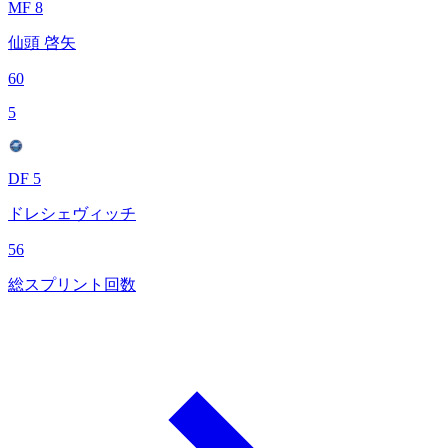
MF 8
仙頭 啓矢
60
5
DF 5
ドレシェヴィッチ
56
総スプリント回数