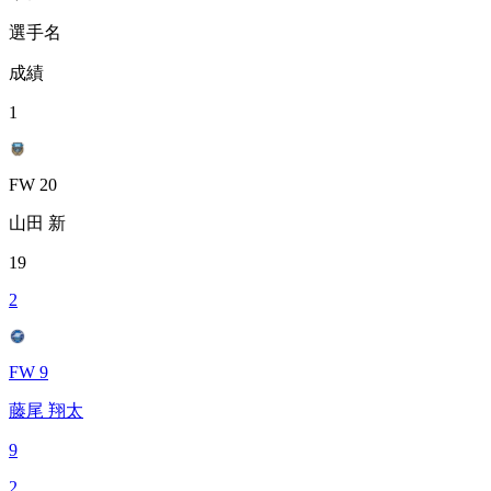
選手名
成績
1
FW 20
山田 新
19
2
FW 9
藤尾 翔太
9
2