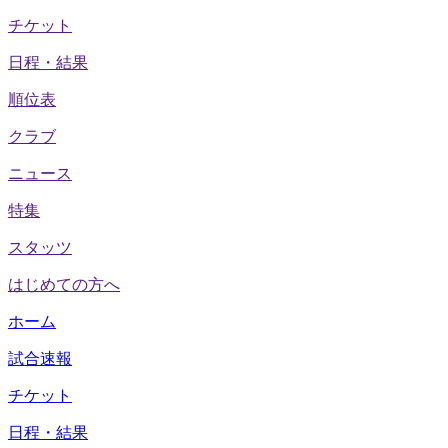
チケット
日程・結果
順位表
クラブ
ニュース
特集
スタッツ
はじめての方へ
ホーム
試合速報
チケット
日程・結果