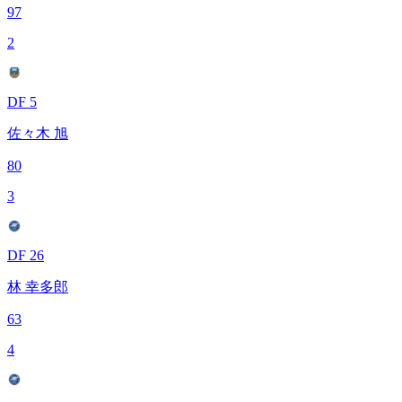
97
2
DF 5
佐々木 旭
80
3
DF 26
林 幸多郎
63
4