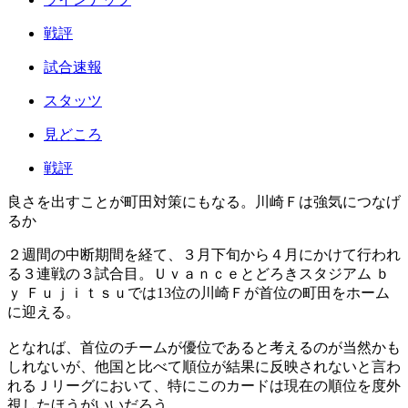
戦評
試合速報
スタッツ
見どころ
戦評
良さを出すことが町田対策にもなる。川崎Ｆは強気につなげ
るか
２週間の中断期間を経て、３月下旬から４月にかけて行われ
る３連戦の３試合目。Ｕｖａｎｃｅとどろきスタジアム ｂ
ｙ Ｆｕｊｉｔｓｕでは13位の川崎Ｆが首位の町田をホーム
に迎える。
となれば、首位のチームが優位であると考えるのが当然かも
しれないが、他国と比べて順位が結果に反映されないと言わ
れるＪリーグにおいて、特にこのカードは現在の順位を度外
視したほうがいいだろう。