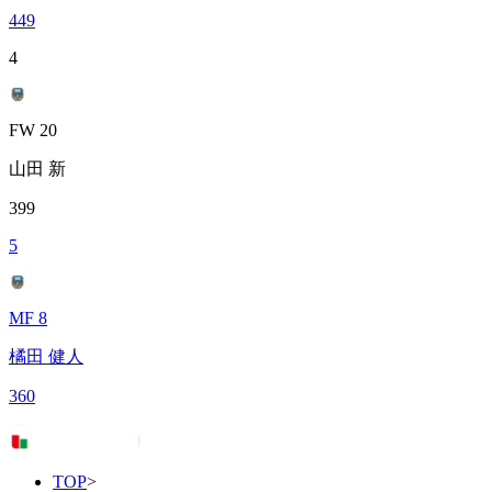
449
4
FW 20
山田 新
399
5
MF 8
橘田 健人
360
TOP
>