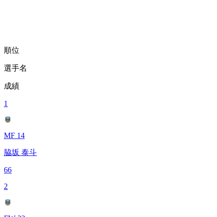
順位
選手名
成績
1
MF 14
脇坂 泰斗
66
2