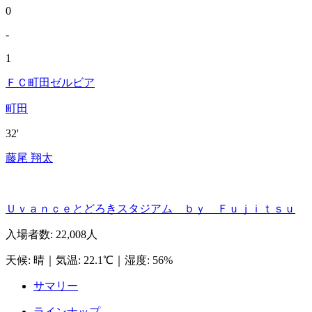
0
-
1
ＦＣ町田ゼルビア
町田
32'
藤尾 翔太
Ｕｖａｎｃｅとどろきスタジアム ｂｙ Ｆｕｊｉｔｓｕ
入場者数
:
22,008人
天候
:
晴
｜
気温
:
22.1℃
｜
湿度
:
56%
サマリー
ラインナップ