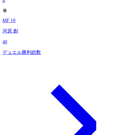
4
MF 19
河原 創
40
デュエル勝利総数