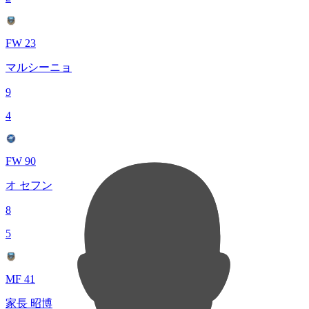
FW 23
マルシーニョ
9
4
FW 90
オ セフン
8
5
MF 41
家長 昭博