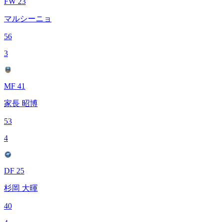
FW 23
マルシーニョ
56
3
MF 41
家長 昭博
53
4
DF 25
杉岡 大暉
40