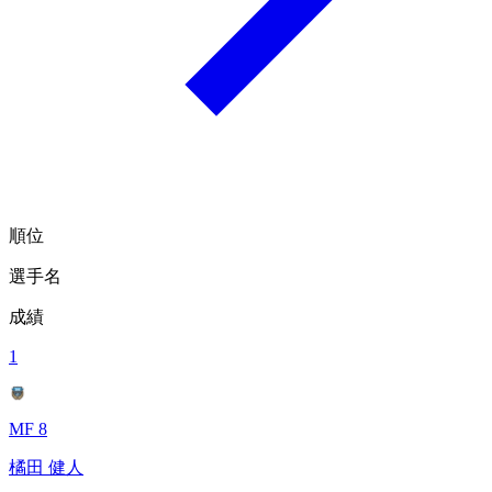
順位
選手名
成績
1
MF 8
橘田 健人