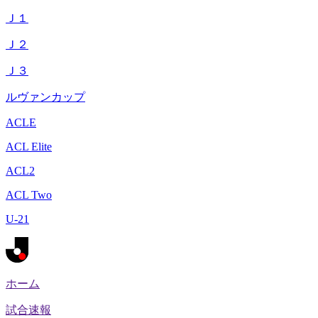
Ｊ１
Ｊ２
Ｊ３
ルヴァンカップ
ACLE
ACL Elite
ACL2
ACL Two
U-21
ホーム
試合速報