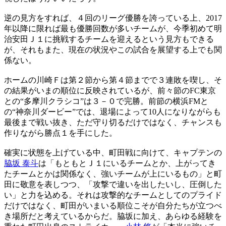
逆の見方をすれば、４回のリーグ優勝を誇っている上、2017
年以降に限れば最も優勝回数が多いチームが、今季初めて明
治安田Ｊ１に挑戦するチームを迎えるという見方もできる
が、それもまた、現在の状況やこの試合を展望する上でも関
係ない。
ホームの川崎Ｆは第２節から第４節までで３連敗を喫し、そ
の結果がいまの順位に反映されているが、前々節のFC東京
との“多摩川クラシコ”は３－０で完勝。前節の横浜FMと
の“神奈川ダービー”では、退場によって10人になりながらも
最後まで戦い抜き、ただ守り切るだけではなく、チャンスも
作りながら勝点１を手にした。
確実に状態を上げている中、町田戦に向けて、キャプテンの
脇坂 泰斗
は「もともとＪ１にいるチームとか、上がってき
たチームとかは関係なく、強いチームが上にいるもの」と町
田に敬意を表しつつ、「攻撃で違いを出したいし、圧倒した
い」と力を込める。それは攻撃的なチームとしてのプライド
だけではなく、町田がいまいる順位こそが自分たちが立つべ
き場所だと考えているからだ。脇坂に加え、あらゆる経験を