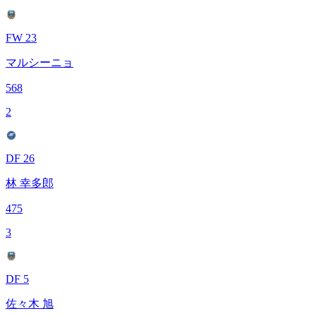
FW 23
マルシーニョ
568
2
DF 26
林 幸多郎
475
3
DF 5
佐々木 旭