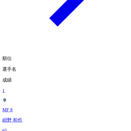
順位
選手名
成績
1
MF 8
紺野 和也
65