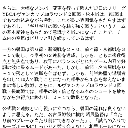
さらに、大幅なメンバー変更を行って臨んだ17日のＪリーグ
YBCルヴァンカップ1stラウンド２回戦・松本戦は、PK戦ま
でもつれ込みながら勝利。これが良い雰囲気をもたらすはず
であるし、『ギリギリの戦いを粘り強く戦う』というチーム
の基本精神をあらためて意識する戦いになったことで、チー
ム内の空気はピリッと引き締まっているはず。
一方の磐田は第６節・新潟戦を２－０、前々節・京都戦を３
－０で制し、今季初の２連勝を達成。しかも、ともに複数得
点と無失点であり、攻守にバランスがとれたゲーム内容で好
調の波に乗るムードがあった。しかし、前節・名古屋戦を０
－１で落として連勝を伸ばせず。しかも、前半終盤で退場者
を出して10人で戦うことになった相手から１点を奪えないま
まの悔しい敗戦。さらに、ルヴァンカップ1stラウンド２回
戦・長崎戦では、相手の約７倍となる22本のシュートを放ち
ながら無得点に終わり、０－１で敗退となった。
公式戦２連敗という視点に立つなら、磐田の流れは良くない
ように思える。ただ、名古屋戦後に横内 昭展監督は「当た
り前のプレーが当たり前にできなかった」、「試合の入りで
ルーズボールにしっかりと競り合えない。相手ボールになっ