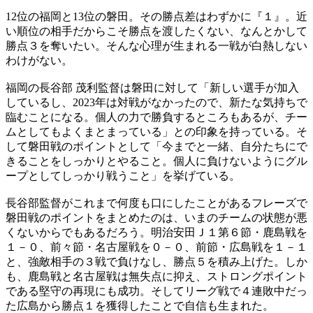
12位の福岡と13位の磐田。その勝点差はわずかに『１』。近
い順位の相手だからこそ勝点を渡したくない、なんとかして
勝点３を奪いたい。そんな心理が生まれる一戦が白熱しない
わけがない。
福岡の長谷部 茂利監督は磐田に対して「新しい選手が加入
しているし、2023年は対戦がなかったので、新たな気持ちで
臨むことになる。個人の力で勝負するところもあるが、チー
ムとしてもよくまとまっている」との印象を持っている。そ
して磐田戦のポイントとして「今までと一緒、自分たちにで
きることをしっかりとやること。個人に負けないようにグル
ープとしてしっかり戦うこと」を挙げている。
長谷部監督がこれまで何度も口にしたことがあるフレーズで
磐田戦のポイントをまとめたのは、いまのチームの状態が悪
くないからでもあるだろう。明治安田Ｊ１第６節・鹿島戦を
１－０、前々節・名古屋戦を０－０、前節・広島戦を１－１
と、強敵相手の３戦で負けなし、勝点５を積み上げた。しか
も、鹿島戦と名古屋戦は無失点に抑え、ストロングポイント
である堅守の再現にも成功。そしてリーグ戦で４連敗中だっ
た広島から勝点１を獲得したことで自信も生まれた。