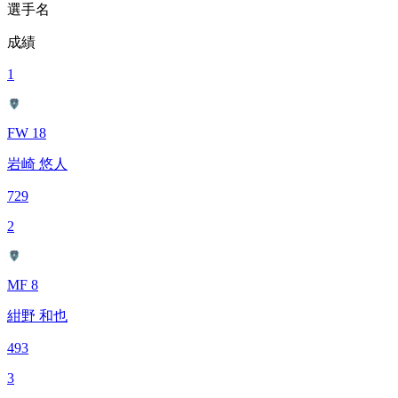
選手名
成績
1
FW 18
岩崎 悠人
729
2
MF 8
紺野 和也
493
3