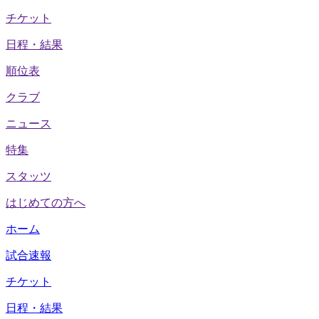
チケット
日程・結果
順位表
クラブ
ニュース
特集
スタッツ
はじめての方へ
ホーム
試合速報
チケット
日程・結果