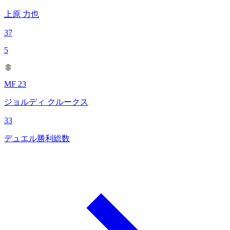
上原 力也
37
5
MF 23
ジョルディ クルークス
33
デュエル勝利総数