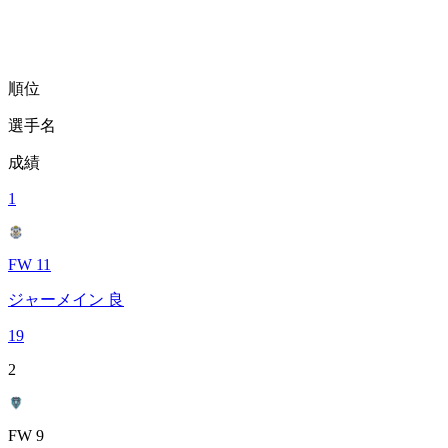
順位
選手名
成績
1
FW 11
ジャーメイン 良
19
2
FW 9