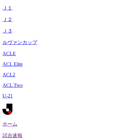
Ｊ１
Ｊ２
Ｊ３
ルヴァンカップ
ACLE
ACL Elite
ACL2
ACL Two
U-21
ホーム
試合速報