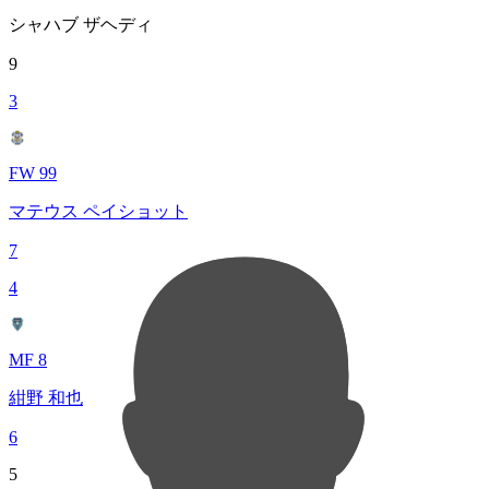
シャハブ ザヘディ
9
3
FW 99
マテウス ペイショット
7
4
MF 8
紺野 和也
6
5