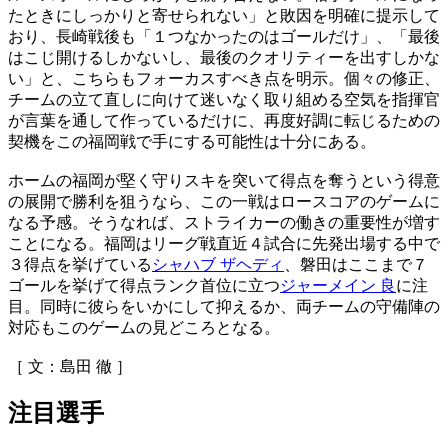
たときにしっかりと寄せられない」と敗因を明確に提示して
おり、長崎戦後も「１つなかったのはゴールだけ」、「最後
はこじ開けるしかないし、最後のクオリティーを出すしかな
い」と、こちらもフォーカスすべき点を明示。個々の修正、
チームの立て直しに向けて迷いなく取り組める空気を指揮官
が言葉を通して作っているだけに、再度好調に転じるための
契機をこの福岡戦で手にする可能性は十分にある。
ホームの福岡が堅く守りスキを突いて得点を奪うという得意
の展開で勝利を狙うなら、この一戦はロースコアのゲームに
なる予感。そうなれば、ストライカーの働きの重要性が増す
ことになる。福岡はリーグ戦直近４試合に先発出場する中で
３得点を挙げている
シャハブ ザヘディ
、磐田はここまで７
ゴールを挙げて得点ランク首位に立つ
ジャーメイン 良
に注
目。同時に彼らをいかにして抑えるか、両チームの守備陣の
対応もこのゲームの見どころとなる。
［ 文：島田 徹 ］
注目選手