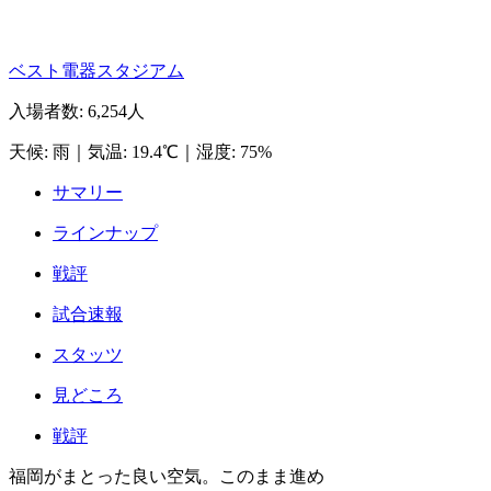
ベスト電器スタジアム
入場者数
:
6,254人
天候
:
雨
｜
気温
:
19.4℃
｜
湿度
:
75%
サマリー
ラインナップ
戦評
試合速報
スタッツ
見どころ
戦評
福岡がまとった良い空気。このまま進め