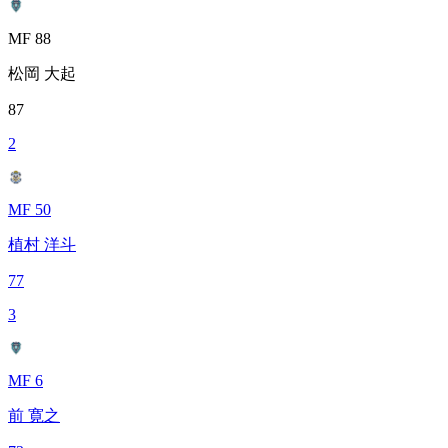
MF 88
松岡 大起
87
2
MF 50
植村 洋斗
77
3
MF 6
前 寛之