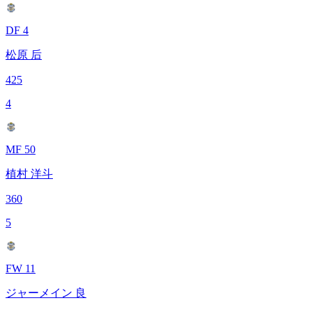
DF 4
松原 后
425
4
MF 50
植村 洋斗
360
5
FW 11
ジャーメイン 良