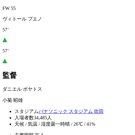
FW 55
ヴィトール ブエノ
57’
57’
監督
ダニエル ポヤトス
小菊 昭雄
スタジアム
パナソニック スタジアム 吹田
入場者数
34,485人
天候 / 気温 / 湿度
曇一時晴 / 26℃ / 41%