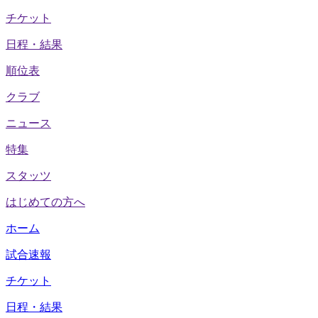
チケット
日程・結果
順位表
クラブ
ニュース
特集
スタッツ
はじめての方へ
ホーム
試合速報
チケット
日程・結果