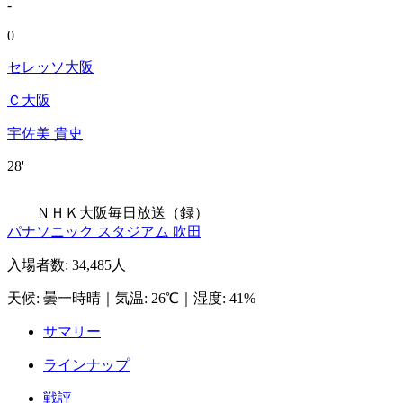
-
0
セレッソ大阪
Ｃ大阪
宇佐美 貴史
28'
ＮＨＫ大阪
毎日放送（録）
パナソニック スタジアム 吹田
入場者数
:
34,485人
天候
:
曇一時晴
｜
気温
:
26℃
｜
湿度
:
41%
サマリー
ラインナップ
戦評