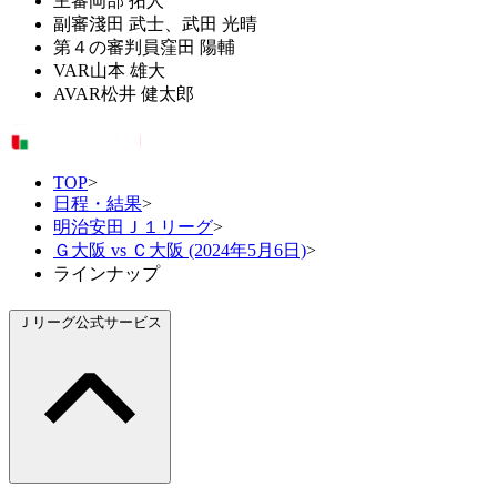
主審
岡部 拓人
副審
淺田 武士、武田 光晴
第４の審判員
窪田 陽輔
VAR
山本 雄大
AVAR
松井 健太郎
TOP
>
日程・結果
>
明治安田Ｊ１リーグ
>
Ｇ大阪 vs Ｃ大阪 (2024年5月6日)
>
ラインナップ
Ｊリーグ公式サービス