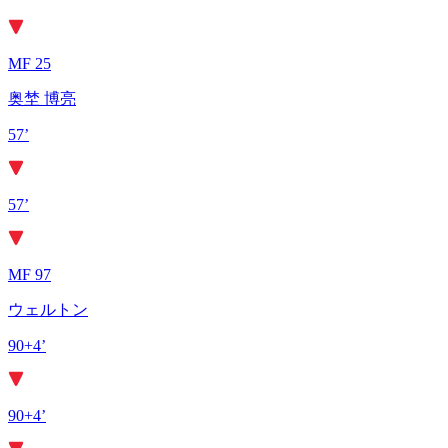
MF 25
奥埜 博亮
57’
57’
MF 97
ウェルトン
90+4’
90+4’