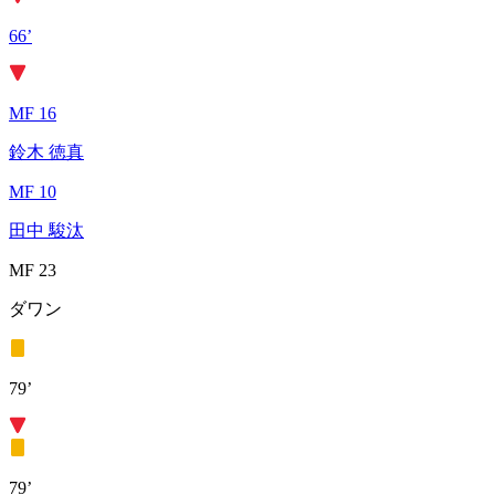
66’
MF 16
鈴木 徳真
MF 10
田中 駿汰
MF 23
ダワン
79’
79’