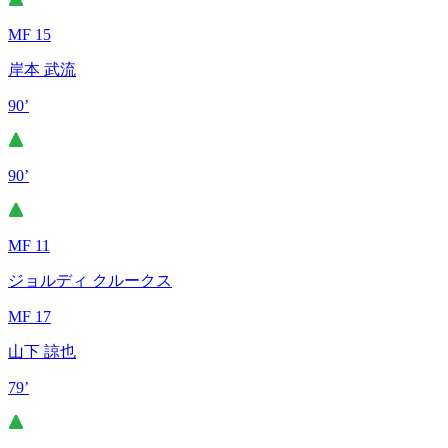
MF 15
岸本 武流
90’
90’
MF 11
ジョルディ クルークス
MF 17
山下 諒也
79’