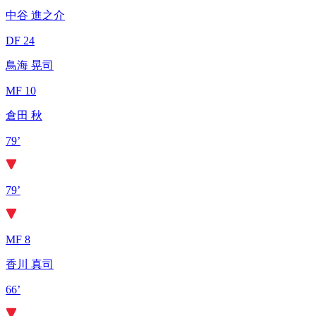
中谷 進之介
DF 24
鳥海 晃司
MF 10
倉田 秋
79’
79’
MF 8
香川 真司
66’