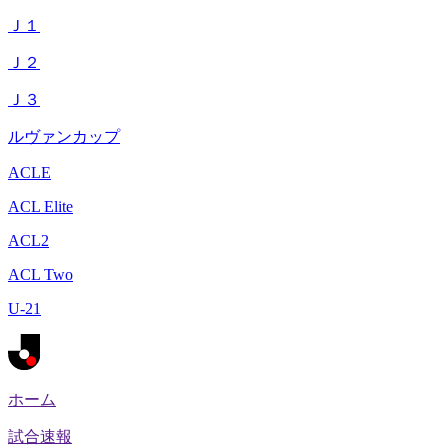
Ｊ１
Ｊ２
Ｊ３
ルヴァンカップ
ACLE
ACL Elite
ACL2
ACL Two
U-21
ホーム
試合速報