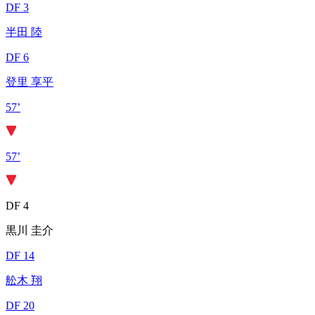
DF 3
半田 陸
DF 6
登里 享平
57’
57’
DF 4
黒川 圭介
DF 14
舩木 翔
DF 20