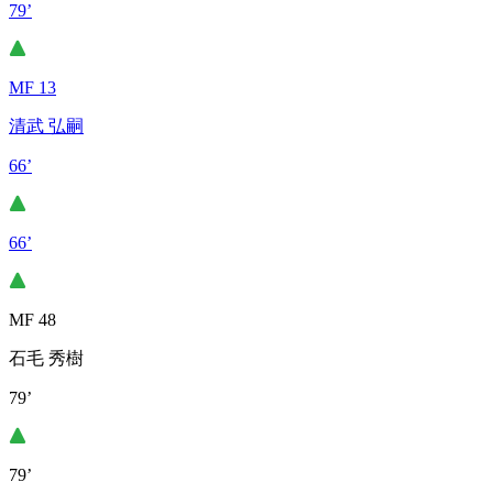
79’
MF 13
清武 弘嗣
66’
66’
MF 48
石毛 秀樹
79’
79’