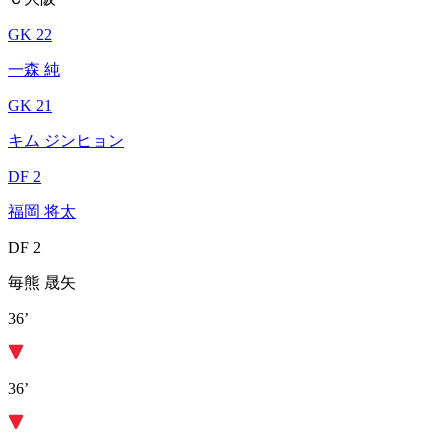
GK 22
一森 純
GK 21
キム ジンヒョン
DF 2
福岡 将太
DF 2
毎熊 晟矢
36’
36’