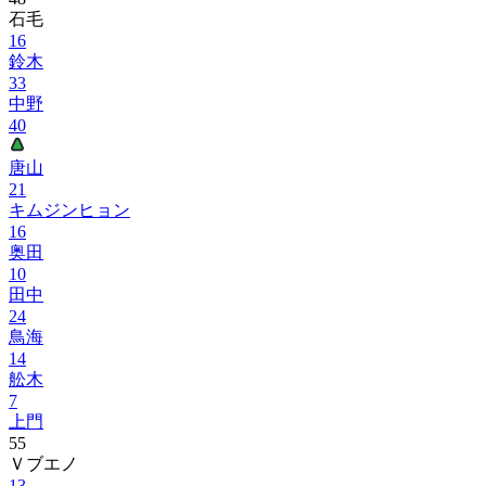
石毛
16
鈴木
33
中野
40
唐山
21
キムジンヒョン
16
奥田
10
田中
24
鳥海
14
舩木
7
上門
55
Ｖブエノ
13