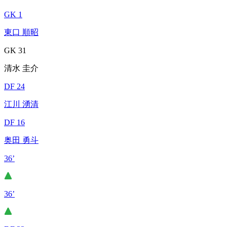
GK 1
東口 順昭
GK 31
清水 圭介
DF 24
江川 湧清
DF 16
奥田 勇斗
36’
36’