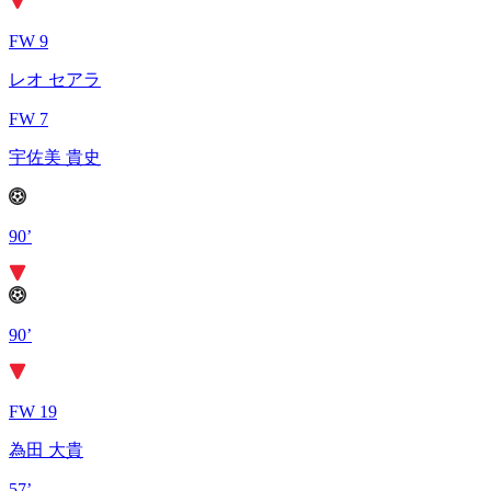
FW 9
レオ セアラ
FW 7
宇佐美 貴史
90’
90’
FW 19
為田 大貴
57’