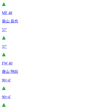
MF 48
柴山 昌也
57’
57’
FW 40
唐山 翔自
90+4’
90+4’