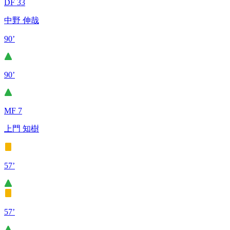
DF 33
中野 伸哉
90’
90’
MF 7
上門 知樹
57’
57’