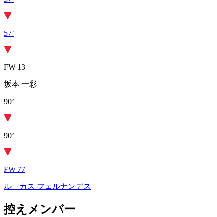
57’
FW 13
坂本 一彩
90’
90’
FW 77
ルーカス フェルナンデス
控えメンバー