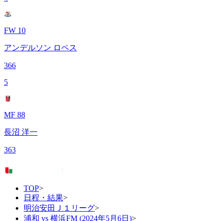
FW 10
アンデルソン ロペス
366
5
MF 88
長沼 洋一
363
TOP
>
日程・結果
>
明治安田Ｊ１リーグ
>
浦和 vs 横浜FM (2024年5月6日)
>