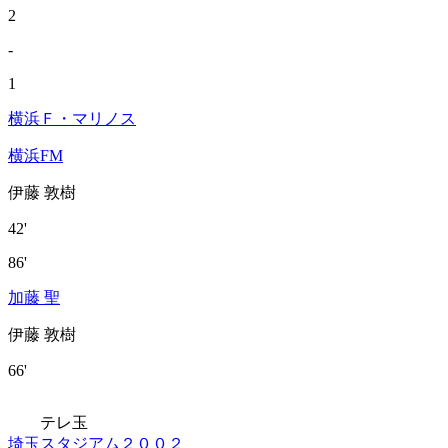
2
-
1
横浜Ｆ・マリノス
横浜FM
伊藤 敦樹
42'
86'
加藤 聖
伊藤 敦樹
66'
テレ玉
埼玉スタジアム２００２