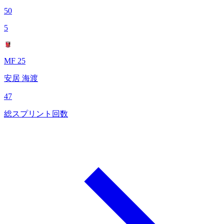
50
5
MF 25
安居 海渡
47
総スプリント回数