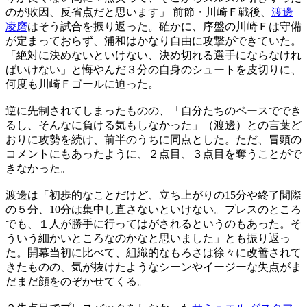
のが敗因、反省点だと思います」 前節・川崎Ｆ戦後、
渡邊
凌磨
はそう試合を振り返った。確かに、序盤の川崎Ｆは守備
が定まっておらず、浦和はかなり自由に攻撃ができていた。
「絶対に決めないといけない、決め切れる選手にならなけれ
ばいけない」と悔やんだ３分の自身のシュートを皮切りに、
何度も川崎Ｆゴールに迫った。
逆に先制されてしまったものの、「自分たちのペースででき
るし、そんなに負ける気もしなかった」（渡邊）との言葉ど
おりに攻勢を続け、前半のうちに同点とした。ただ、冒頭の
コメントにもあったように、２点目、３点目を奪うことがで
きなかった。
渡邊は「初歩的なことだけど、立ち上がりの15分や終了間際
の５分、10分は集中し直さないといけない。プレスのところ
でも、１人が勝手に行ってはがされるというのもあった。そ
ういう細かいところなのかなと思いました」とも振り返っ
た。開幕当初に比べて、組織的なもろさは徐々に改善されて
きたものの、気が抜けたようなシーンやイージーな失点がま
だまだ顔をのぞかせてくる。