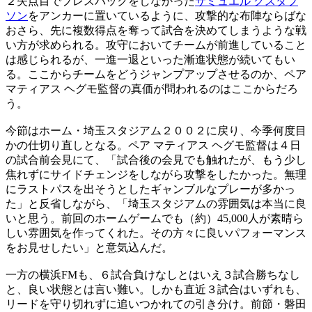
２失点目でプレスバックをしなかった
サミュエル グスタフ
ソン
をアンカーに置いているように、攻撃的な布陣ならばな
おさら、先に複数得点を奪って試合を決めてしまうような戦
い方が求められる。攻守においてチームが前進していること
は感じられるが、一進一退といった漸進状態が続いてもい
る。ここからチームをどうジャンプアップさせるのか、ペア
マティアス ヘグモ監督の真価が問われるのはここからだろ
う。
今節はホーム・埼玉スタジアム２００２に戻り、今季何度目
かの仕切り直しとなる。ペア マティアス ヘグモ監督は４日
の試合前会見にて、「試合後の会見でも触れたが、もう少し
焦れずにサイドチェンジをしながら攻撃をしたかった。無理
にラストパスを出そうとしたギャンブルなプレーが多かっ
た」と反省しながら、「埼玉スタジアムの雰囲気は本当に良
いと思う。前回のホームゲームでも（約）45,000人が素晴ら
しい雰囲気を作ってくれた。その方々に良いパフォーマンス
をお見せしたい」と意気込んだ。
一方の横浜FMも、６試合負けなしとはいえ３試合勝ちなし
と、良い状態とは言い難い。しかも直近３試合はいずれも、
リードを守り切れずに追いつかれての引き分け。前節・磐田