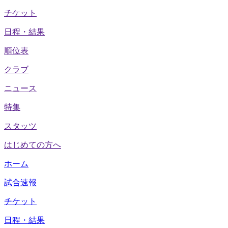
チケット
日程・結果
順位表
クラブ
ニュース
特集
スタッツ
はじめての方へ
ホーム
試合速報
チケット
日程・結果