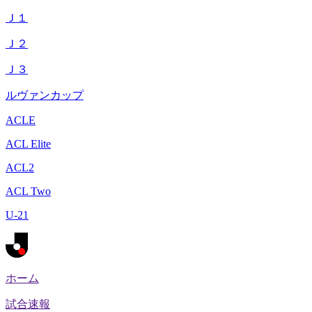
Ｊ１
Ｊ２
Ｊ３
ルヴァンカップ
ACLE
ACL Elite
ACL2
ACL Two
U-21
ホーム
試合速報