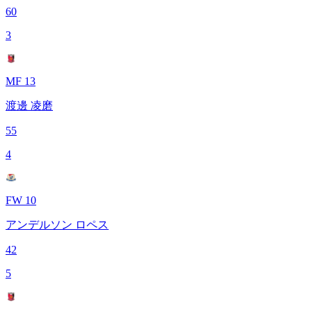
60
3
MF 13
渡邊 凌磨
55
4
FW 10
アンデルソン ロペス
42
5