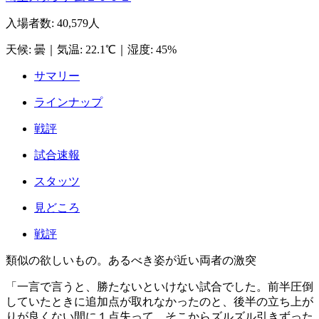
入場者数
:
40,579人
天候
:
曇
｜
気温
:
22.1℃
｜
湿度
:
45%
サマリー
ラインナップ
戦評
試合速報
スタッツ
見どころ
戦評
類似の欲しいもの。あるべき姿が近い両者の激突
「一言で言うと、勝たないといけない試合でした。前半圧倒
していたときに追加点が取れなかったのと、後半の立ち上が
りが良くない間に１点失って、そこからズルズル引きずった