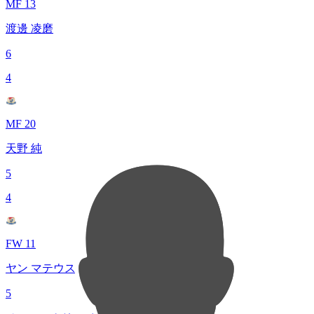
MF 13
渡邊 凌磨
6
4
MF 20
天野 純
5
4
FW 11
ヤン マテウス
5