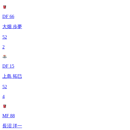
DF 66
大畑 歩夢
52
2
DF 15
上島 拓巳
52
4
MF 88
長沼 洋一