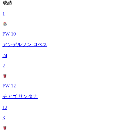
成績
1
FW 10
アンデルソン ロペス
24
2
FW 12
チアゴ サンタナ
12
3