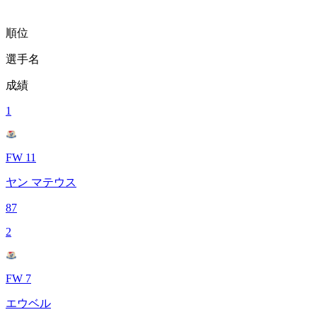
順位
選手名
成績
1
FW 11
ヤン マテウス
87
2
FW 7
エウベル