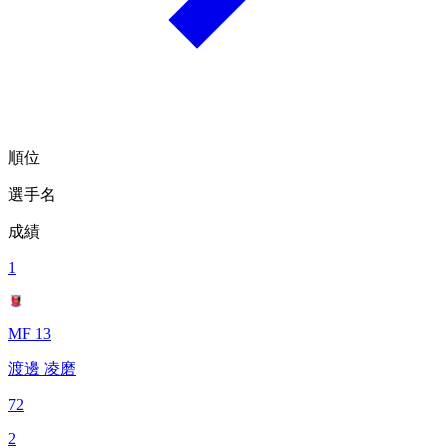
順位
選手名
成績
1
MF 13
渡邊 凌磨
72
2