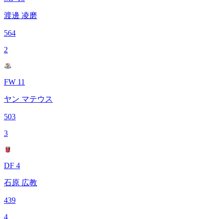
渡邊 凌磨
564
2
FW 11
ヤン マテウス
503
3
DF 4
石原 広教
439
4