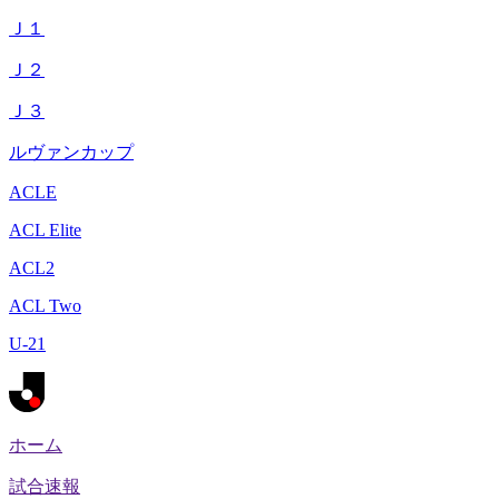
Ｊ１
Ｊ２
Ｊ３
ルヴァンカップ
ACLE
ACL Elite
ACL2
ACL Two
U-21
ホーム
試合速報