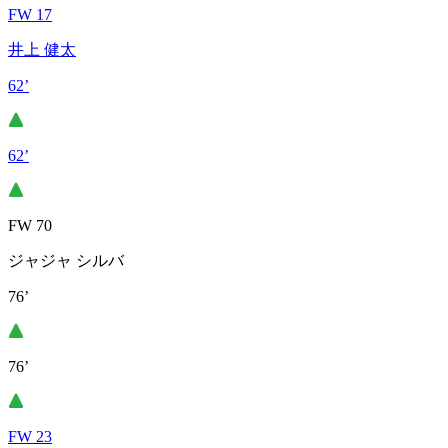
FW 17
井上 健太
62’
62’
FW 70
ジャジャ シルバ
76’
76’
FW 23