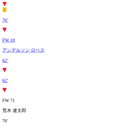
76’
FW 10
アンデルソン ロペス
62’
62’
FW 71
荒木 遼太郎
76’