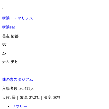
-
1
横浜Ｆ・マリノス
横浜FM
長友 佑都
55'
25'
ナム テヒ
味の素スタジアム
入場者数
:
30,411人
天候
:
曇
｜
気温
:
27.2℃
｜
湿度
:
30%
サマリー