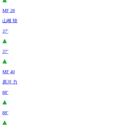
MF 28
山根 陸
37’
37’
MF 40
原川 力
88’
88’