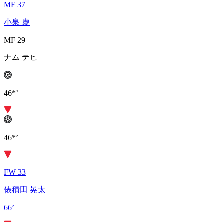
MF 37
小泉 慶
MF 29
ナム テヒ
46*’
46*’
FW 33
俵積田 晃太
66’