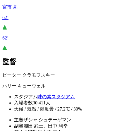
宮市 亮
62’
62’
監督
ピーター クラモフスキー
ハリー キューウェル
スタジアム
味の素スタジアム
入場者数
30,411人
天候 / 気温 / 湿度
曇 / 27.2℃ / 30%
主審
ザシャ シュテーゲマン
副審
淺田 武士、田中 利幸