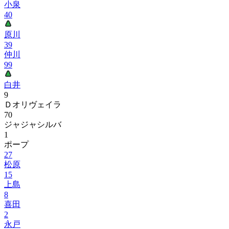
小泉
40
原川
39
仲川
99
白井
9
Ｄオリヴェイラ
70
ジャジャシルバ
1
ポープ
27
松原
15
上島
8
喜田
2
永戸