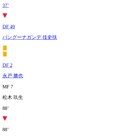
37’
DF 49
バングーナガンデ 佳史扶
DF 2
永戸 勝也
MF 7
松木 玖生
88’
88’