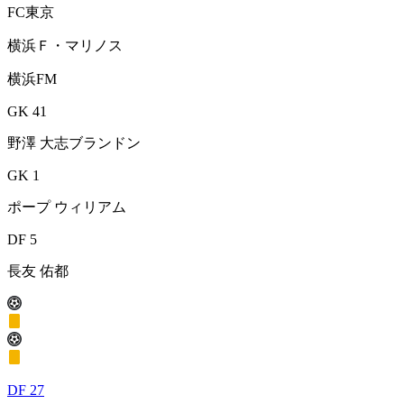
FC東京
横浜Ｆ・マリノス
横浜FM
GK 41
野澤 大志ブランドン
GK 1
ポープ ウィリアム
DF 5
長友 佑都
DF 27