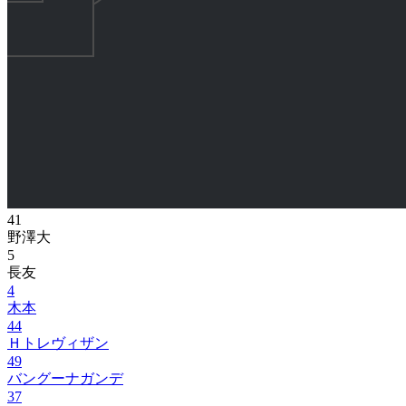
41
野澤大
5
長友
4
木本
44
Ｈトレヴィザン
49
バングーナガンデ
37