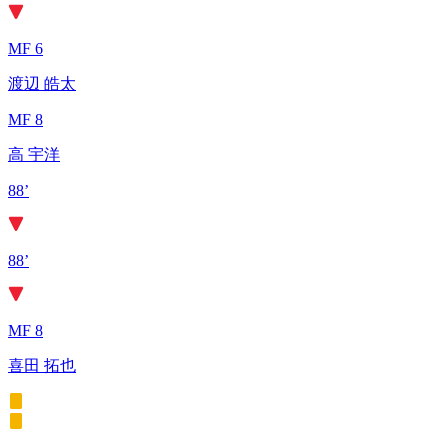
MF 6
渡辺 皓太
MF 8
高 宇洋
88’
88’
MF 8
喜田 拓也