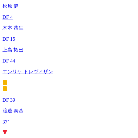
松原 健
DF 4
木本 恭生
DF 15
上島 拓巳
DF 44
エンリケ トレヴィザン
DF 39
渡邊 泰基
37’