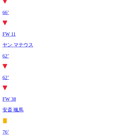
66’
FW 11
ヤン マテウス
62’
62’
FW 38
安斎 颯馬
76’