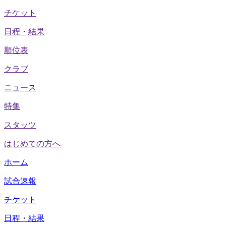
チケット
日程・結果
順位表
クラブ
ニュース
特集
スタッツ
はじめての方へ
ホーム
試合速報
チケット
日程・結果