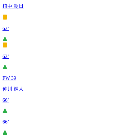
植中 朝日
62’
62’
FW 39
仲川 輝人
66’
66’