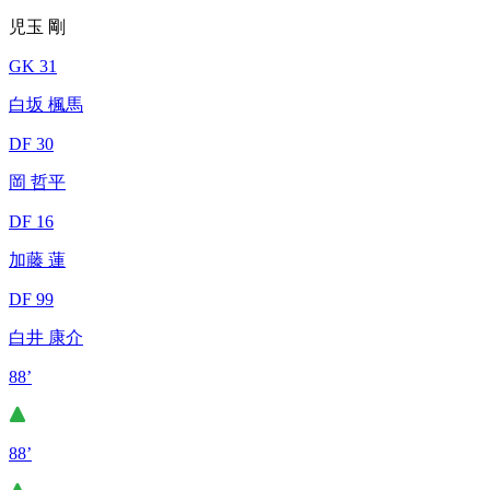
児玉 剛
GK 31
白坂 楓馬
DF 30
岡 哲平
DF 16
加藤 蓮
DF 99
白井 康介
88’
88’