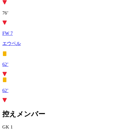
76’
FW 7
エウベル
62’
62’
控えメンバー
GK 1