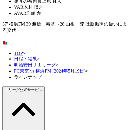
第４の審判員
上原 直人
VAR
木村 博之
AVAR
岩崎 創一
37' 横浜FM 39 渡邊 泰基→28 山根 陸 は脳振盪の疑いによ
る交代
TOP
>
日程・結果
>
明治安田Ｊ１リーグ
>
FC東京 vs 横浜FM (2024年5月19日)
>
ラインナップ
Ｊリーグ公式サービス