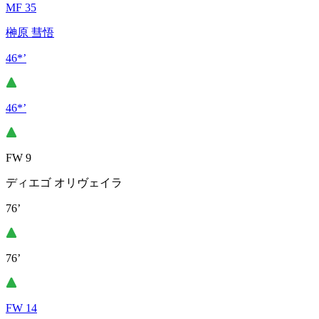
MF 35
榊原 彗悟
46*’
46*’
FW 9
ディエゴ オリヴェイラ
76’
76’
FW 14