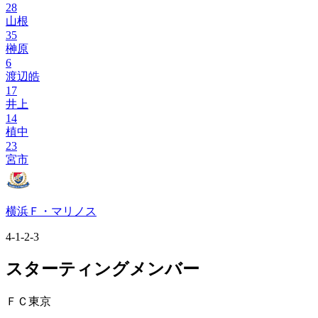
28
山根
35
榊原
6
渡辺皓
17
井上
14
植中
23
宮市
横浜Ｆ・マリノス
4-1-2-3
スターティングメンバー
ＦＣ東京