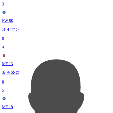
3
FW 90
オ セフン
8
4
MF 13
渡邊 凌磨
6
5
MF 18