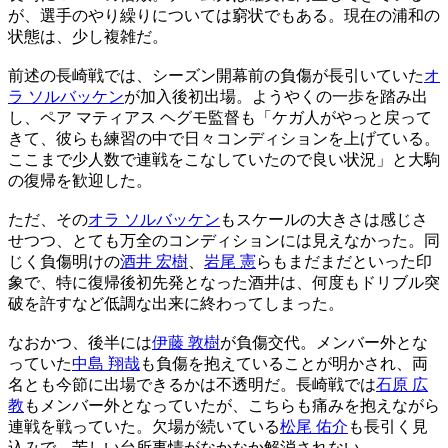
が、選手のやり繰りについては窮状でもある。現在の浦和の
状態は、少し複雑だ。
前述の長崎戦では、シーズン開幕前の負傷が長引いていた
オ
ラ ソルバッケン
が加入後初出場。ようやくの一歩を踏み出
し、ペア マティアス ヘグモ監督も「ケガ人がやっと戻って
きて、彼らも練習の中で日々コンディションを上げている。
ここまで少人数で連戦をこなしていたので良い状況」と大駒
の復帰を歓迎した。
ただ、その
オラ ソルバッケン
もスケールの大きさは感じさ
せつつ、とても万全のコンディションには見えなかった。同
じく負傷明けの
酒井 宏樹
、
岩尾 憲
らもまだまだといった印
象で、特に復帰後初先発となった酒井は、何度もドリブル突
破を許すなど低調な出来に終わってしまった。
なおかつ、後半には
伊藤 敦樹
が負傷交代。メンバー外とな
っていた
中島 翔哉
も負傷を抱えていることが明かされ、両
名とも今節に出場できるかは不透明だ。長崎戦では
石原 広
教
もメンバー外となっていたが、こちらも痛みを抱えながら
連戦を戦っていた。欠場が続いている
松尾 佑介
も長引く見
込みで、苦しい台所事情がなかなか解消されない。