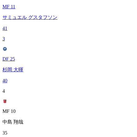
MF 11
サミュエル グスタフソン
41
3
DF 25
杉岡 大暉
40
4
MF 10
中島 翔哉
35