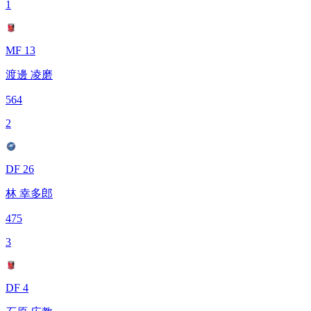
1
MF 13
渡邊 凌磨
564
2
DF 26
林 幸多郎
475
3
DF 4