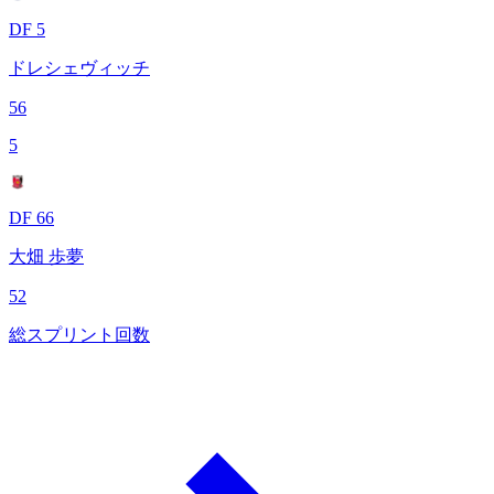
DF 5
ドレシェヴィッチ
56
5
DF 66
大畑 歩夢
52
総スプリント回数