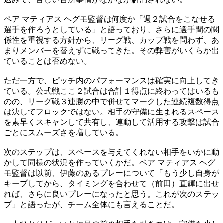
ペア マティアス ヘグモ監督は何度か「週２試合をこなせる
選手を作ろうとしている」と語っており、さらに選手間の関
係性を重視する方針から、リーグ戦、カップ戦を問わず、あ
まりメンバーを替えずに戦ってきた。その弊害がいくらか出
ていることは否めない。
ただ一方で、ピッチ内のパフォーマンスは確実に向上してき
ている。公式戦ここ２試合は合計１得点に終わってはいるも
のの、リーグ戦３連勝の中で併せてマークした連続複数得点
は決してフロックではない。相手の守備に生まれるスペース
を素早くスキャンして共有し、連動して活用する攻撃は試合
ごとにスムーズさを増している。
次のステップは、スペースを与えてくれない相手をいかに動
かして同様の状況を作っていくかだ。ペア マティアス ヘグ
モ監督は以前、伊藤のあるプレーについて「もう少し自身が
キープしてから、タイミングを合わせて（前田）直輝に出せ
れば、さらに良いプレーになったと思う。これが次のステッ
プ」と語ったが、チーム全体にも言えることだ。