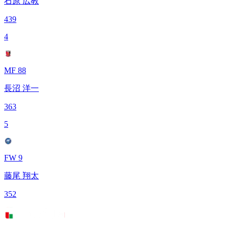
石原 広教
439
4
MF 88
長沼 洋一
363
5
FW 9
藤尾 翔太
352