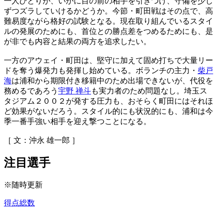
一人ひとりが、いかに目の前の相手を引きつけ、守備を少し
ずつズラしていけるかどうか。今節・町田戦はその点で、高
難易度ながら格好の試験となる。現在取り組んでいるスタイ
ルの発展のためにも、首位との勝点差をつめるためにも、是
が非でも内容と結果の両方を追求したい。
一方のアウェイ・町田は、堅守に加えて固め打ちで大量リー
ドを奪う爆発力も発揮し始めている。ボランチの主力・
柴戸
海
は浦和から期限付き移籍中のため出場できないが、代役を
務めるであろう
宇野 禅斗
も実力者のため問題なし。埼玉ス
タジアム２００２が発する圧力も、おそらく町田にはそれほ
ど効果がないだろう。スタイル的にも状況的にも、浦和は今
季一番手強い相手を迎え撃つことになる。
［ 文：沖永 雄一郎 ］
注目選手
※随時更新
得点総数