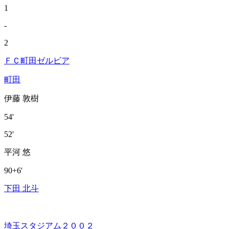
1
-
2
ＦＣ町田ゼルビア
町田
伊藤 敦樹
54'
52'
平河 悠
90+6'
下田 北斗
埼玉スタジアム２００２