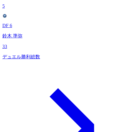
5
DF 6
鈴木 準弥
33
デュエル勝利総数