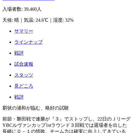
入場者数
:
39,460人
天候
:
晴
｜
気温
:
24.6℃
｜
湿度
:
32%
サマリー
ラインナップ
戦評
試合速報
スタッツ
見どころ
戦評
窮状の浦和が臨む、格好の試験
前節・磐田戦で連勝が『３』でストップし、22日のＪリーグ
YBCルヴァンカップ1stラウンド３回戦では退場者を出した
長崎に０－１の惜敗。チーム力は確実に向上してきている