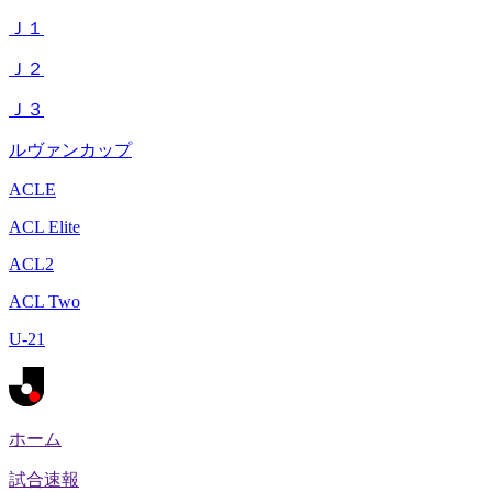
Ｊ１
Ｊ２
Ｊ３
ルヴァンカップ
ACLE
ACL Elite
ACL2
ACL Two
U-21
ホーム
試合速報