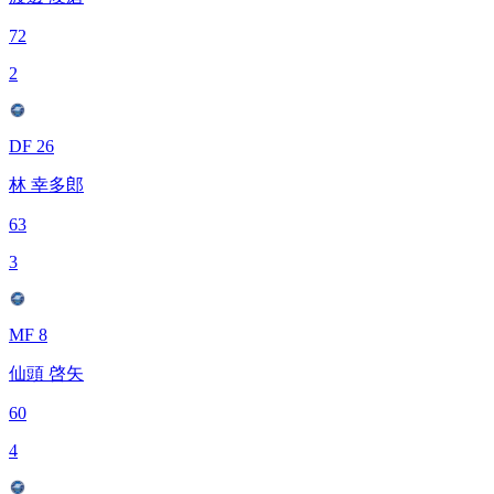
72
2
DF 26
林 幸多郎
63
3
MF 8
仙頭 啓矢
60
4