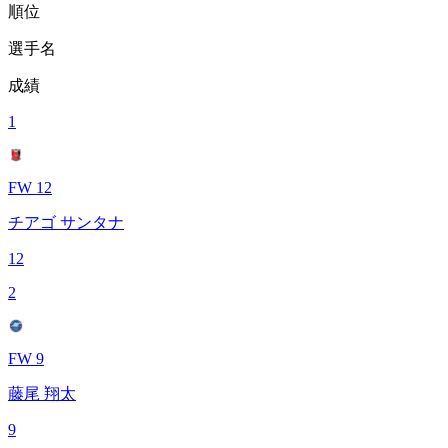
順位
選手名
成績
1
FW 12
チアゴ サンタナ
12
2
FW 9
藤尾 翔太
9