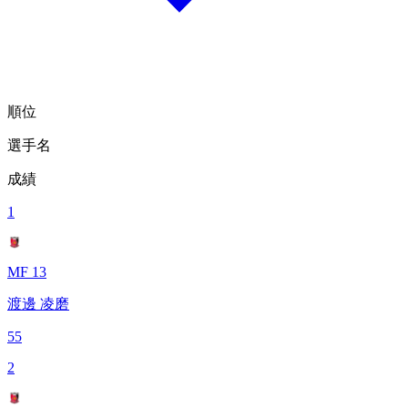
順位
選手名
成績
1
MF 13
渡邊 凌磨
55
2