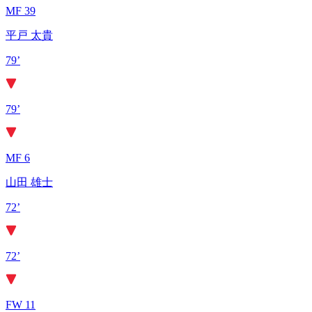
MF 39
平戸 太貴
79’
79’
MF 6
山田 雄士
72’
72’
FW 11