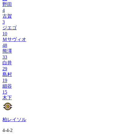
野田
4
古賀
3
ジエゴ
10
Ｍサヴィオ
48
熊澤
33
白井
29
島村
19
細谷
15
木下
柏レイソル
4-4-2