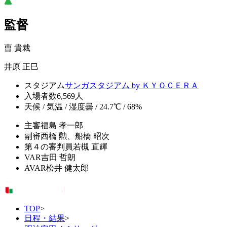
監督
曺 貴裁
井原 正巳
スタジアム
サンガスタジアム by ＫＹＯＣＥＲＡ
入場者数
6,569人
天候 / 気温 / 湿度
曇 / 24.7℃ / 68%
主審
福島 孝一郎
副審
西橋 勲、船橋 昭次
第４の審判員
若槻 直輝
VAR
吉田 哲朗
AVAR
松井 健太郎
TOP
>
日程・結果
>