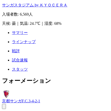
サンガスタジアム by ＫＹＯＣＥＲＡ
入場者数
:
6,569人
天候
:
曇
｜
気温
:
24.7℃
｜
湿度
:
68%
サマリー
ラインナップ
戦評
試合速報
スタッツ
フォーメーション
京都サンガF.C.
3-4-2-1