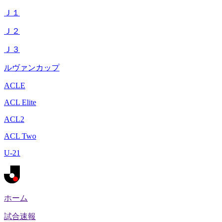
Ｊ１
Ｊ２
Ｊ３
ルヴァンカップ
ACLE
ACL Elite
ACL2
ACL Two
U-21
ホーム
試合速報