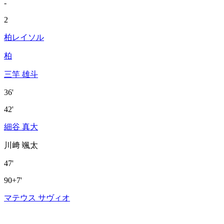
-
2
柏レイソル
柏
三竿 雄斗
36'
42'
細谷 真大
川﨑 颯太
47'
90+7'
マテウス サヴィオ