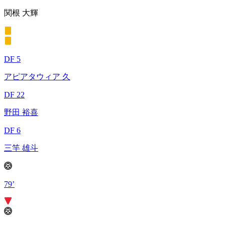
関根 大輝
DF 5
アピアタウィア 久
DF 22
野田 裕喜
DF 6
三竿 雄斗
79’