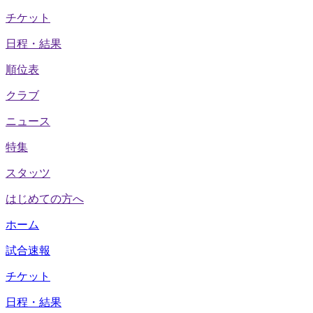
チケット
日程・結果
順位表
クラブ
ニュース
特集
スタッツ
はじめての方へ
ホーム
試合速報
チケット
日程・結果