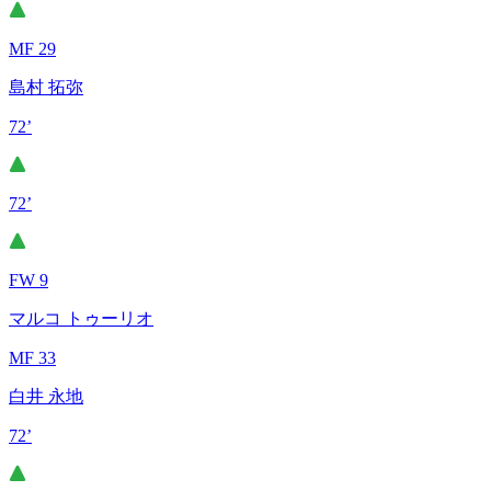
MF 29
島村 拓弥
72’
72’
FW 9
マルコ トゥーリオ
MF 33
白井 永地
72’