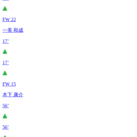
FW 22
一美 和成
17’
17’
FW 15
木下 康介
56’
56’