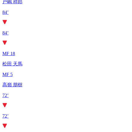
戸嶋 祥郎
84’
84’
MF 18
松田 天馬
MF 5
高嶺 朋樹
72’
72’