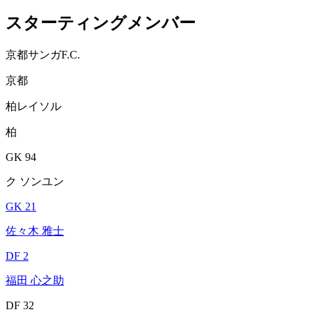
スターティングメンバー
京都サンガF.C.
京都
柏レイソル
柏
GK 94
ク ソンユン
GK 21
佐々木 雅士
DF 2
福田 心之助
DF 32