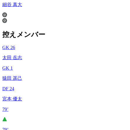
細谷 真大
控えメンバー
GK 26
太田 岳志
GK 1
猿田 遥己
DF 24
宮本 優太
79’
79’