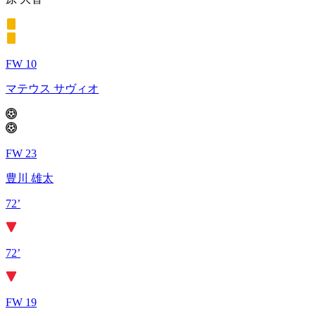
FW 10
マテウス サヴィオ
FW 23
豊川 雄太
72’
72’
FW 19