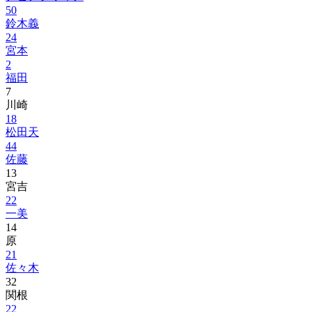
50
鈴木義
24
宮本
2
福田
7
川崎
18
松田天
44
佐藤
13
宮吉
22
一美
14
原
21
佐々木
32
関根
22