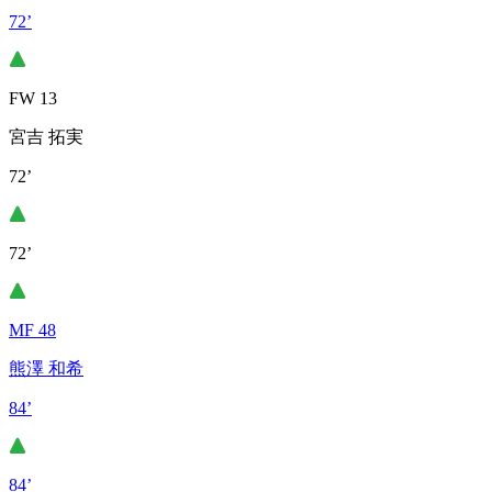
72’
FW 13
宮吉 拓実
72’
72’
MF 48
熊澤 和希
84’
84’