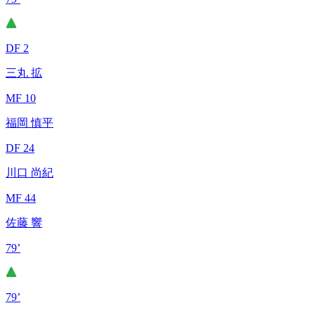
DF 2
三丸 拡
MF 10
福岡 慎平
DF 24
川口 尚紀
MF 44
佐藤 響
79’
79’