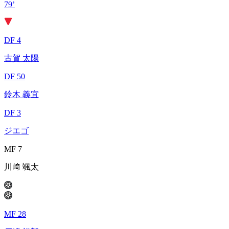
79’
DF 4
古賀 太陽
DF 50
鈴木 義宜
DF 3
ジエゴ
MF 7
川﨑 颯太
MF 28