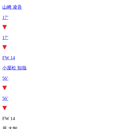
山﨑 凌吾
17’
17’
FW 14
小屋松 知哉
56’
56’
FW 14
原 大智