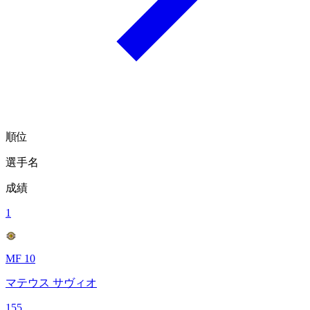
順位
選手名
成績
1
MF 10
マテウス サヴィオ
155