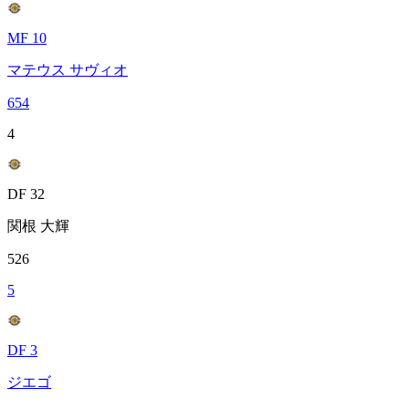
MF 10
マテウス サヴィオ
654
4
DF 32
関根 大輝
526
5
DF 3
ジエゴ