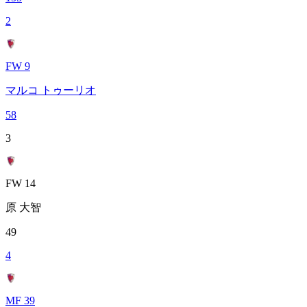
2
FW 9
マルコ トゥーリオ
58
3
FW 14
原 大智
49
4
MF 39