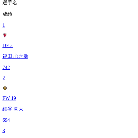
選手名
成績
1
DF 2
福田 心之助
742
2
FW 19
細谷 真大
694
3