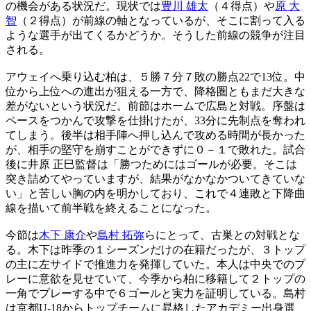
の機会がある状況だ。現状では
豊川 雄太
（４得点）や
原 大
智
（２得点）が前線の軸となっているが、そこに割って入る
ような選手が出てくるかどうか。そうした前線の競争が注目
される。
アウェイへ乗り込む柏は、５勝７分７敗の勝点22で13位。中
位から上位への進出が狙える一方で、降格圏ともまだ大きな
差がないという状況だ。前節はホームで広島と対戦。序盤は
ペースをつかんで攻撃を仕掛けたが、33分に先制点を奪われ
てしまう。後半は相手陣へ押し込んで攻める時間が長かった
が、相手の堅守を崩すことができずに０－１で敗れた。試合
後に井原 正巳監督は「勝つためにはゴールが必要。そこは
突き詰めてやっていますが、結果がなかなかついてきていな
い」と苦しい胸の内を明かしており、これで４連敗と下降曲
線を描いて前半戦を終えることになった。
今節は
木下 康介
や
島村 拓弥
らにとって、古巣との対戦とな
る。木下は昨季の１シーズンだけの在籍だったが、３トップ
の主に左サイドで推進力を発揮していた。本人は中央でのプ
レーに意欲を見せていて、今季から柏に移籍して２トップの
一角でプレーする中で６ゴールと実力を証明している。島村
は京都U-18からトップチームに昇格したアカデミー出身選