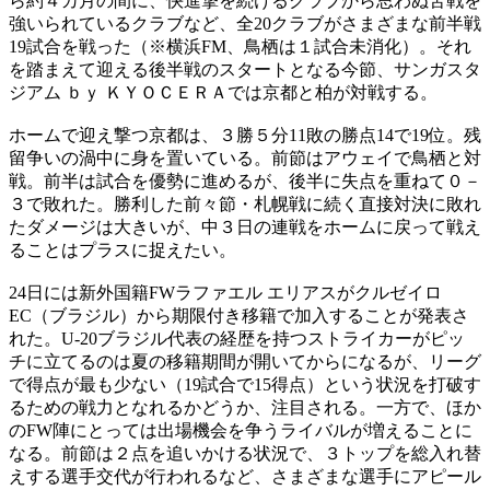
ら約４カ月の間に、快進撃を続けるクラブから思わぬ苦戦を
強いられているクラブなど、全20クラブがさまざまな前半戦
19試合を戦った（※横浜FM、鳥栖は１試合未消化）。それ
を踏まえて迎える後半戦のスタートとなる今節、サンガスタ
ジアム ｂｙ ＫＹＯＣＥＲＡでは京都と柏が対戦する。
ホームで迎え撃つ京都は、３勝５分11敗の勝点14で19位。残
留争いの渦中に身を置いている。前節はアウェイで鳥栖と対
戦。前半は試合を優勢に進めるが、後半に失点を重ねて０－
３で敗れた。勝利した前々節・札幌戦に続く直接対決に敗れ
たダメージは大きいが、中３日の連戦をホームに戻って戦え
ることはプラスに捉えたい。
24日には新外国籍FWラファエル エリアスがクルゼイロ
EC（ブラジル）から期限付き移籍で加入することが発表さ
れた。U-20ブラジル代表の経歴を持つストライカーがピッ
チに立てるのは夏の移籍期間が開いてからになるが、リーグ
で得点が最も少ない（19試合で15得点）という状況を打破す
るための戦力となれるかどうか、注目される。一方で、ほか
のFW陣にとっては出場機会を争うライバルが増えることに
なる。前節は２点を追いかける状況で、３トップを総入れ替
えする選手交代が行われるなど、さまざまな選手にアピール