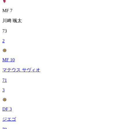
MF 7
川﨑 颯太
73
2
MF 10
マテウス サヴィオ
71
3
DF 3
ジエゴ