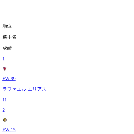
順位
選手名
成績
1
FW 99
ラファエル エリアス
11
2
FW 15