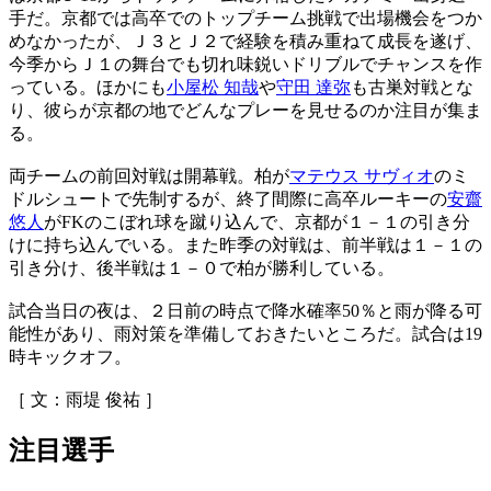
手だ。京都では高卒でのトップチーム挑戦で出場機会をつか
めなかったが、Ｊ３とＪ２で経験を積み重ねて成長を遂げ、
今季からＪ１の舞台でも切れ味鋭いドリブルでチャンスを作
っている。ほかにも
小屋松 知哉
や
守田 達弥
も古巣対戦とな
り、彼らが京都の地でどんなプレーを見せるのか注目が集ま
る。
両チームの前回対戦は開幕戦。柏が
マテウス サヴィオ
のミ
ドルシュートで先制するが、終了間際に高卒ルーキーの
安齋
悠人
がFKのこぼれ球を蹴り込んで、京都が１－１の引き分
けに持ち込んでいる。また昨季の対戦は、前半戦は１－１の
引き分け、後半戦は１－０で柏が勝利している。
試合当日の夜は、２日前の時点で降水確率50％と雨が降る可
能性があり、雨対策を準備しておきたいところだ。試合は19
時キックオフ。
［ 文：雨堤 俊祐 ］
注目選手