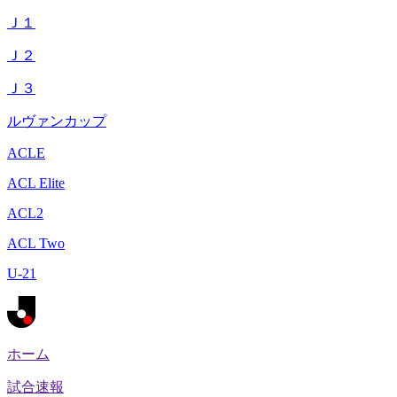
Ｊ１
Ｊ２
Ｊ３
ルヴァンカップ
ACLE
ACL Elite
ACL2
ACL Two
U-21
ホーム
試合速報