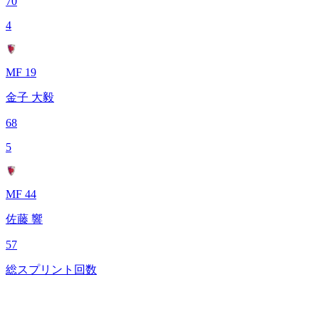
70
4
MF 19
金子 大毅
68
5
MF 44
佐藤 響
57
総スプリント回数