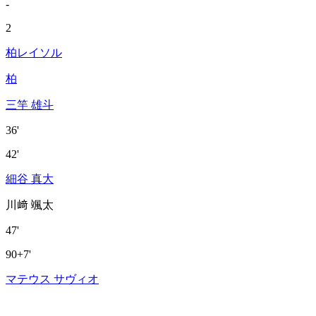
-
2
柏レイソル
柏
三竿 雄斗
36'
42'
細谷 真大
川﨑 颯太
47'
90+7'
マテウス サヴィオ