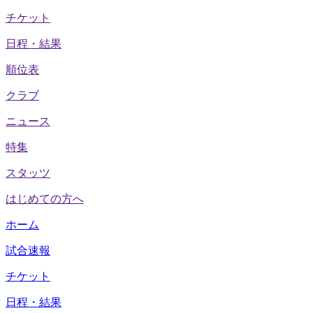
チケット
日程・結果
順位表
クラブ
ニュース
特集
スタッツ
はじめての方へ
ホーム
試合速報
チケット
日程・結果