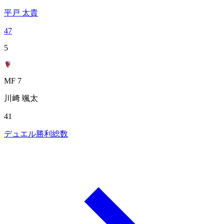
平戸 太貴
47
5
MF 7
川﨑 颯太
41
デュエル勝利総数