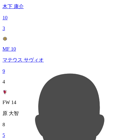
木下 康介
10
3
MF 10
マテウス サヴィオ
9
4
FW 14
原 大智
8
5