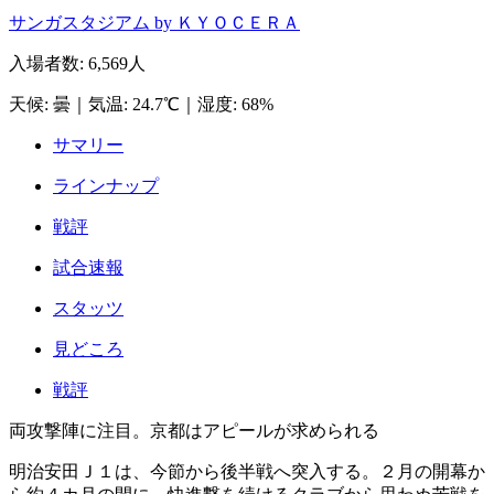
サンガスタジアム by ＫＹＯＣＥＲＡ
入場者数
:
6,569人
天候
:
曇
｜
気温
:
24.7℃
｜
湿度
:
68%
サマリー
ラインナップ
戦評
試合速報
スタッツ
見どころ
戦評
両攻撃陣に注目。京都はアピールが求められる
明治安田Ｊ１は、今節から後半戦へ突入する。２月の開幕か