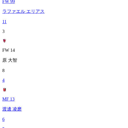
FW 99
ラファエル エリアス
11
3
FW 14
原 大智
8
4
MF 13
渡邊 凌磨
6