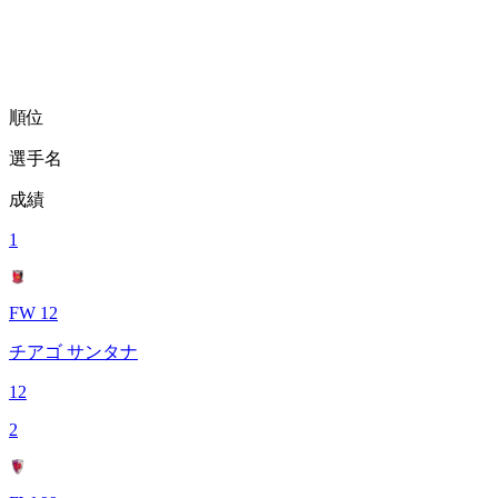
順位
選手名
成績
1
FW 12
チアゴ サンタナ
12
2