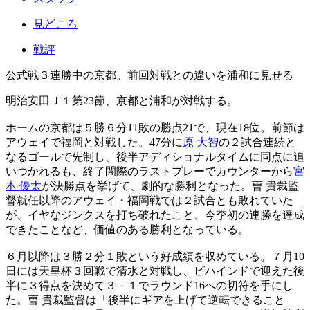
見どころ
戦評
公式戦３連勝中の京都。前回対戦との違いを浦和に見せる
明治安田Ｊ１第23節、京都と浦和が対戦する。
ホームの京都は５勝６分11敗の勝点21で、現在18位。前節は
アウェイで福岡と対戦した。47分に
原 大智
の２試合連続と
なるゴールで先制し、後半アディショナルタイムに同点に追
いつかれるも、終了間際のラストプレーでカウンターから
宮
本 優太
が決勝点を挙げて、劇的な勝利となった。曺 貴裁監
督就任以降のアウェイ・福岡戦では２試合とも敗れていた
が、イヤなジンクスを打ち破れたこと、今季初の連勝を達成
できたことなど、価値のある勝利となっている。
６月以降は３勝２分１敗という好成績を収めている。７月10
日には天皇杯３回戦で清水と対戦し、ビハインドで迎えた後
半に３得点を決めて３－１でラウンド16への切符を手にし
た。曺 貴裁監督は「後半にギアを上げて逆転できること