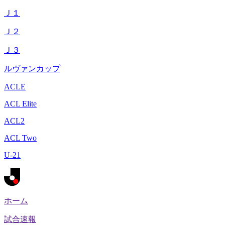
Ｊ１
Ｊ２
Ｊ３
ルヴァンカップ
ACLE
ACL Elite
ACL2
ACL Two
U-21
ホーム
試合速報