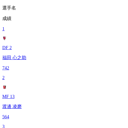
選手名
成績
1
DF 2
福田 心之助
742
2
MF 13
渡邊 凌磨
564
3