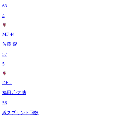
68
4
MF 44
佐藤 響
57
5
DF 2
福田 心之助
56
総スプリント回数