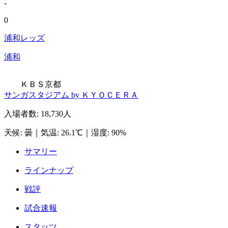
-
0
浦和レッズ
浦和
ＫＢＳ京都
サンガスタジアム by ＫＹＯＣＥＲＡ
入場者数
:
18,730人
天候
:
曇
｜
気温
:
26.1℃
｜
湿度
:
90%
サマリー
ラインナップ
戦評
試合速報
スタッツ