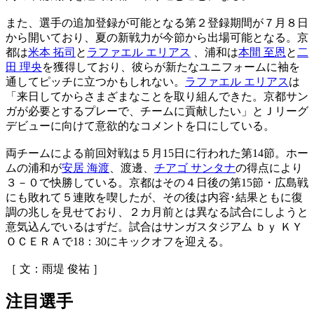
また、選手の追加登録が可能となる第２登録期間が７月８日
から開いており、夏の新戦力が今節から出場可能となる。京
都は
米本 拓司
と
ラファエル エリアス
、浦和は
本間 至恩
と
二
田 理央
を獲得しており、彼らが新たなユニフォームに袖を
通してピッチに立つかもしれない。
ラファエル エリアス
は
「来日してからさまざまなことを取り組んできた。京都サン
ガが必要とするプレーで、チームに貢献したい」とＪリーグ
デビューに向けて意欲的なコメントを口にしている。
両チームによる前回対戦は５月15日に行われた第14節。ホー
ムの浦和が
安居 海渡
、渡邊、
チアゴ サンタナ
の得点により
３－０で快勝している。京都はその４日後の第15節・広島戦
にも敗れて５連敗を喫したが、その後は内容･結果ともに復
調の兆しを見せており、２カ月前とは異なる試合にしようと
意気込んでいるはずだ。試合はサンガスタジアム ｂｙ ＫＹ
ＯＣＥＲＡで18：30にキックオフを迎える。
［ 文：雨堤 俊祐 ］
注目選手