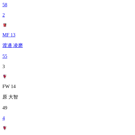
58
2
MF 13
渡邊 凌磨
55
3
FW 14
原 大智
49
4