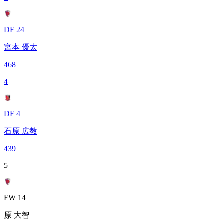
DF 24
宮本 優太
468
4
DF 4
石原 広教
439
5
FW 14
原 大智