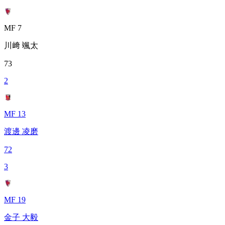
MF 7
川﨑 颯太
73
2
MF 13
渡邊 凌磨
72
3
MF 19
金子 大毅