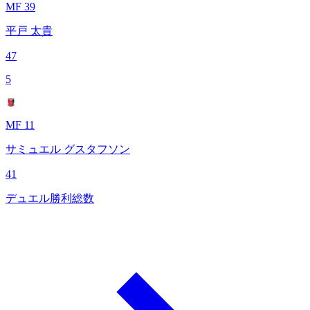
MF 39
平戸 太貴
47
5
MF 11
サミュエル グスタフソン
41
デュエル勝利総数