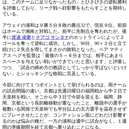
は、このチームに足りなかったもの」とひさびさの逆転勝利
を評価しており、リーグ戦へ好影響をもたらすことを期待し
ている。
アウェイの浦和は９勝５分８敗の勝点32で、現在９位。前節
はホームで湘南と対戦した。前半に先制点を奪われたが、後
半に
渡邊 凌磨
と
チアゴ サンタナ
のホットラインによって２
ゴールを奪って逆転に成功。しかし、90分、90＋２分と立て
続けに２失点を喫してまさかの敗戦となった。ペア マティ
アス ヘグモ監督は「最後の５～６分までは、相手にあまり
スペースを与えない戦いができていたと思います」と評価し
つつ、「試合の締め方の教訓としてしっかり学ばないといけ
ない」とショッキングな敗戦に言及している。
今節に向けて１つポイントとして挙げられるのは、両チーム
の試合間隔の違い。京都は先週日曜日の福岡戦から中２日で
天皇杯を戦い、そこから中３日で今節を迎える。福岡、静
岡、京都という長距離移動が重なったこと、離脱中の選手が
複数いる関係で天皇杯でも半分以上の主力選手を温存させず
にプレーさせたことが、コンディション面にどれだけ影響す
るのかは悩みの種だ。一方の浦和は週中に試合がなく、１週
間の準備期間を経て京都へ乗り込むことになる。