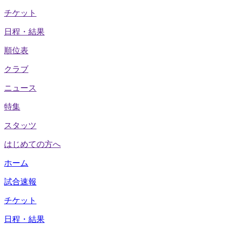
チケット
日程・結果
順位表
クラブ
ニュース
特集
スタッツ
はじめての方へ
ホーム
試合速報
チケット
日程・結果