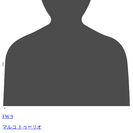
順位
選手名
成績
1
FW 9
マルコ トゥーリオ