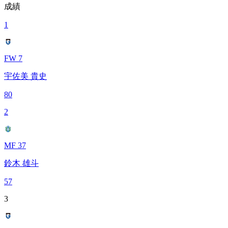
成績
1
FW 7
宇佐美 貴史
80
2
MF 37
鈴木 雄斗
57
3