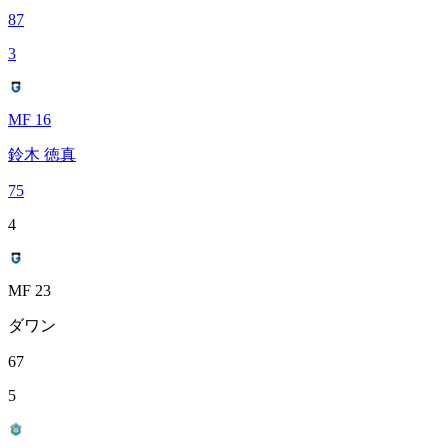
87
3
MF 16
鈴木 徳真
75
4
MF 23
ダワン
67
5