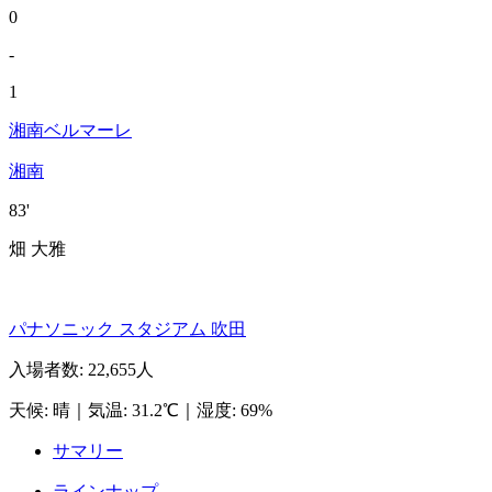
0
-
1
湘南ベルマーレ
湘南
83'
畑 大雅
パナソニック スタジアム 吹田
入場者数
:
22,655人
天候
:
晴
｜
気温
:
31.2℃
｜
湿度
:
69%
サマリー
ラインナップ