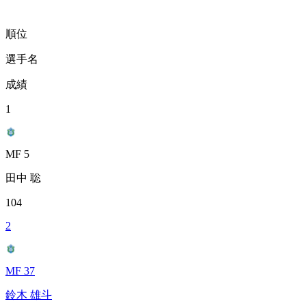
順位
選手名
成績
1
MF 5
田中 聡
104
2
MF 37
鈴木 雄斗