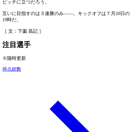
ピッチに立つだろう。
互いに目指すのは３連勝のみ――。キックオフは７月20日の
19時だ。
［ 文：下薗 昌記 ］
注目選手
※随時更新
得点総数