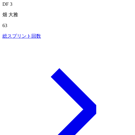
DF 3
畑 大雅
63
総スプリント回数