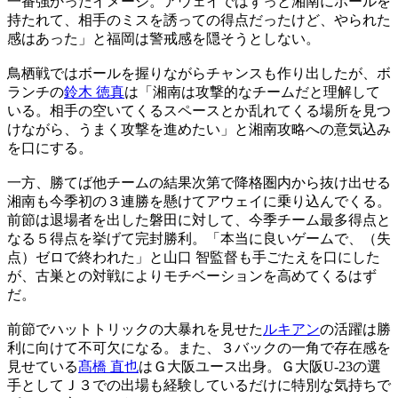
一番強かったイメージ。アウェイではずっと湘南にボールを
持たれて、相手のミスを誘っての得点だったけど、やられた
感はあった」と福岡は警戒感を隠そうとしない。
鳥栖戦ではボールを握りながらチャンスも作り出したが、ボ
ランチの
鈴木 徳真
は「湘南は攻撃的なチームだと理解して
いる。相手の空いてくるスペースとか乱れてくる場所を見つ
けながら、うまく攻撃を進めたい」と湘南攻略への意気込み
を口にする。
一方、勝てば他チームの結果次第で降格圏内から抜け出せる
湘南も今季初の３連勝を懸けてアウェイに乗り込んでくる。
前節は退場者を出した磐田に対して、今季チーム最多得点と
なる５得点を挙げて完封勝利。「本当に良いゲームで、（失
点）ゼロで終われた」と山口 智監督も手ごたえを口にした
が、古巣との対戦によりモチベーションを高めてくるはず
だ。
前節でハットトリックの大暴れを見せた
ルキアン
の活躍は勝
利に向けて不可欠になる。また、３バックの一角で存在感を
見せている
髙橋 直也
はＧ大阪ユース出身。Ｇ大阪U-23の選
手としてＪ３での出場も経験しているだけに特別な気持ちで