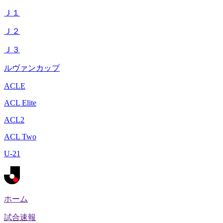
Ｊ１
Ｊ２
Ｊ３
ルヴァンカップ
ACLE
ACL Elite
ACL2
ACL Two
U-21
ホーム
試合速報