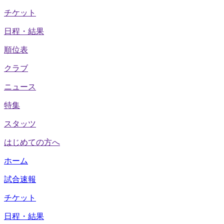
チケット
日程・結果
順位表
クラブ
ニュース
特集
スタッツ
はじめての方へ
ホーム
試合速報
チケット
日程・結果