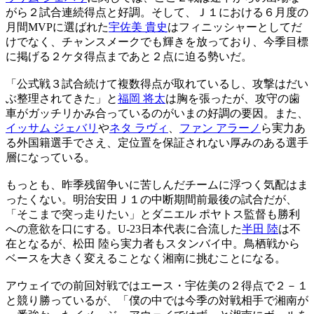
がら２試合連続得点と好調。そして、Ｊ１における６月度の
月間MVPに選ばれた
宇佐美 貴史
はフィニッシャーとしてだ
けでなく、チャンスメークでも輝きを放っており、今季目標
に掲げる２ケタ得点まであと２点に迫る勢いだ。
「公式戦３試合続けて複数得点が取れているし、攻撃はだい
ぶ整理されてきた」と
福岡 将太
は胸を張ったが、攻守の歯
車がガッチリかみ合っているのがいまの好調の要因。また、
イッサム ジェバリ
や
ネタ ラヴィ
、
ファン アラーノ
ら実力あ
る外国籍選手でさえ、定位置を保証されない厚みのある選手
層になっている。
もっとも、昨季残留争いに苦しんだチームに浮つく気配はま
ったくない。明治安田Ｊ１の中断期間前最後の試合だが、
「そこまで突っ走りたい」とダニエル ポヤトス監督も勝利
への意欲を口にする。U-23日本代表に合流した
半田 陸
は不
在となるが、松田 陸ら実力者もスタンバイ中。鳥栖戦から
ベースを大きく変えることなく湘南に挑むことになる。
アウェイでの前回対戦ではエース・宇佐美の２得点で２－１
と競り勝っているが、「僕の中では今季の対戦相手で湘南が