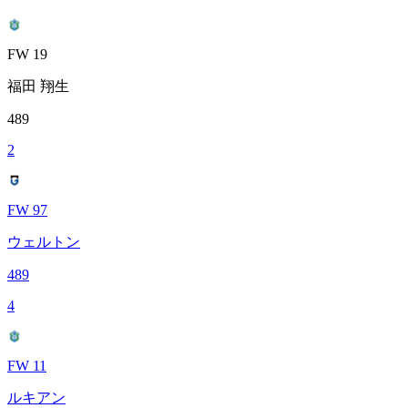
FW 19
福田 翔生
489
2
FW 97
ウェルトン
489
4
FW 11
ルキアン