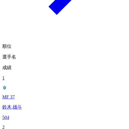
順位
選手名
成績
1
MF 37
鈴木 雄斗
504
2