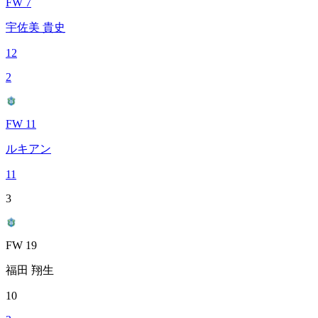
FW 7
宇佐美 貴史
12
2
FW 11
ルキアン
11
3
FW 19
福田 翔生
10