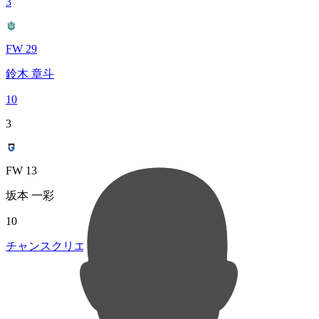
3
FW 29
鈴木 章斗
10
3
FW 13
坂本 一彩
10
チャンスクリエイト総数