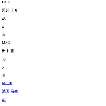
DF 4
黒川 圭介
45
4
MF 5
田中 聡
43
5
MF 18
池田 昌生
41