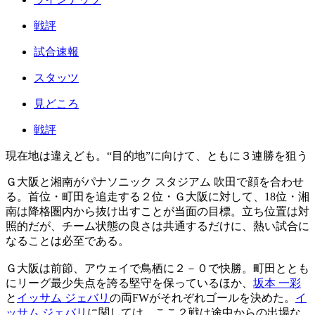
戦評
試合速報
スタッツ
見どころ
戦評
現在地は違えども。“目的地”に向けて、ともに３連勝を狙う
Ｇ大阪と湘南がパナソニック スタジアム 吹田で顔を合わせ
る。首位・町田を追走する２位・Ｇ大阪に対して、18位・湘
南は降格圏内から抜け出すことが当面の目標。立ち位置は対
照的だが、チーム状態の良さは共通するだけに、熱い試合に
なることは必至である。
Ｇ大阪は前節、アウェイで鳥栖に２－０で快勝。町田ととも
にリーグ最少失点を誇る堅守を保っているほか、
坂本 一彩
と
イッサム ジェバリ
の両FWがそれぞれゴールを決めた。
イ
ッサム ジェバリ
に関しては、ここ２戦は途中からの出場な