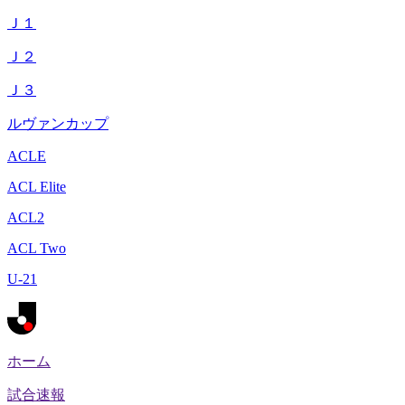
Ｊ１
Ｊ２
Ｊ３
ルヴァンカップ
ACLE
ACL Elite
ACL2
ACL Two
U-21
ホーム
試合速報