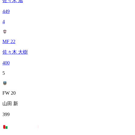
佐々木 旭
449
4
MF 22
佐々木 大樹
400
5
FW 20
山田 新
399