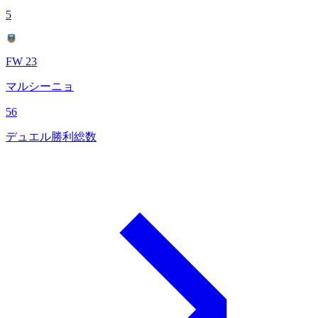
5
FW 23
マルシーニョ
56
デュエル勝利総数