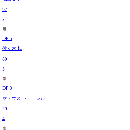
97
2
DF 5
佐々木 旭
80
3
DF 3
マテウス トゥーレル
79
4