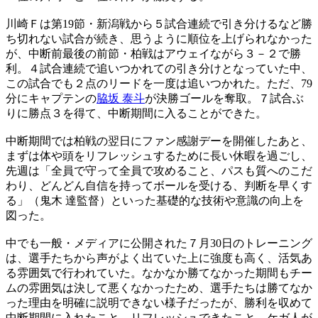
川崎Ｆは第19節・新潟戦から５試合連続で引き分けるなど勝
ち切れない試合が続き、思うように順位を上げられなかった
が、中断前最後の前節・柏戦はアウェイながら３－２で勝
利。４試合連続で追いつかれての引き分けとなっていた中、
この試合でも２点のリードを一度は追いつかれた。ただ、79
分にキャプテンの
脇坂 泰斗
が決勝ゴールを奪取。７試合ぶ
りに勝点３を得て、中断期間に入ることができた。
中断期間では柏戦の翌日にファン感謝デーを開催したあと、
まずは体や頭をリフレッシュするために長い休暇を過ごし、
先週は「全員で守って全員で攻めること、パスも質へのこだ
わり、どんどん自信を持ってボールを受ける、判断を早くす
る」（鬼木 達監督）といった基礎的な技術や意識の向上を
図った。
中でも一般・メディアに公開された７月30日のトレーニング
は、選手たちから声がよく出ていた上に強度も高く、活気あ
る雰囲気で行われていた。なかなか勝てなかった期間もチー
ムの雰囲気は決して悪くなかったため、選手たちは勝てなか
った理由を明確に説明できない様子だったが、勝利を収めて
中断期間に入れたこと、リフレッシュできたこと、ケガ人が