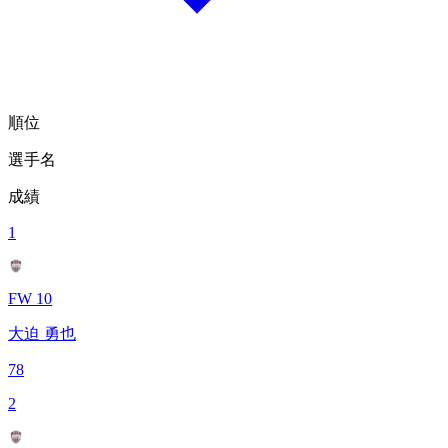
順位
選手名
成績
1
FW 10
大迫 勇也
78
2