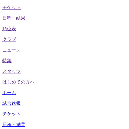
チケット
日程・結果
順位表
クラブ
ニュース
特集
スタッツ
はじめての方へ
ホーム
試合速報
チケット
日程・結果