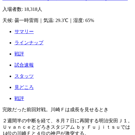
入場者数
:
18,318人
天候
:
曇一時雷雨
｜
気温
:
29.3℃
｜
湿度
:
65%
サマリー
ラインナップ
戦評
試合速報
スタッツ
見どころ
戦評
完敗だった前回対戦。川崎Ｆは成長を見せるとき
２週間半の中断を経て、８月７日に再開する明治安田Ｊ１。
Ｕｖａｎｃｅとどろきスタジアム ｂｙ Ｆｕｊｉｔｓｕでは
14位の川崎Ｆと４位の神戸が激突する。