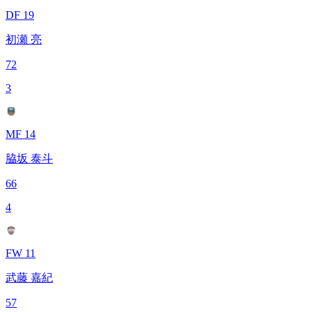
DF 19
初瀬 亮
72
3
MF 14
脇坂 泰斗
66
4
FW 11
武藤 嘉紀
57