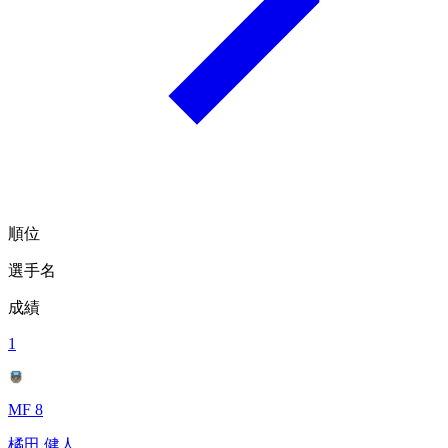
順位
選手名
成績
1
MF 8
橘田 健人