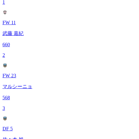
1
FW 11
武藤 嘉紀
660
2
FW 23
マルシーニョ
568
3
DF 5