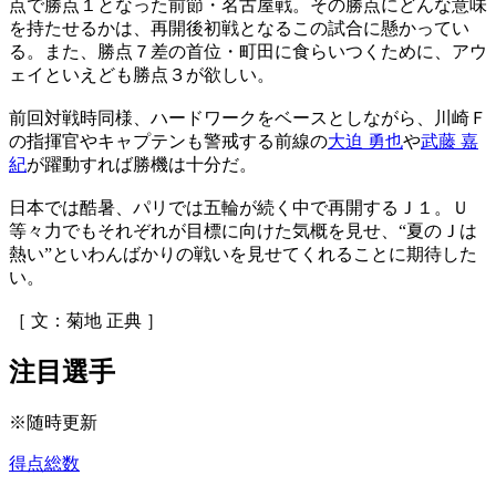
点で勝点１となった前節・名古屋戦。その勝点にどんな意味
を持たせるかは、再開後初戦となるこの試合に懸かってい
る。また、勝点７差の首位・町田に食らいつくために、アウ
ェイといえども勝点３が欲しい。
前回対戦時同様、ハードワークをベースとしながら、川崎Ｆ
の指揮官やキャプテンも警戒する前線の
大迫 勇也
や
武藤 嘉
紀
が躍動すれば勝機は十分だ。
日本では酷暑、パリでは五輪が続く中で再開するＪ１。Ｕ
等々力でもそれぞれが目標に向けた気概を見せ、“夏のＪは
熱い”といわんばかりの戦いを見せてくれることに期待した
い。
［ 文：菊地 正典 ］
注目選手
※随時更新
得点総数