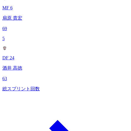
MF 6
扇原 貴宏
69
5
DF 24
酒井 高徳
63
総スプリント回数