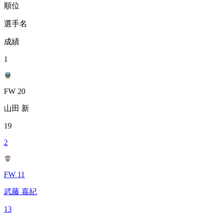
順位
選手名
成績
1
FW 20
山田 新
19
2
FW 11
武藤 嘉紀
13