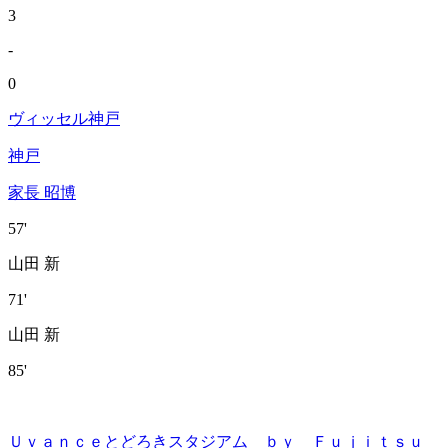
3
-
0
ヴィッセル神戸
神戸
家長 昭博
57'
山田 新
71'
山田 新
85'
Ｕｖａｎｃｅとどろきスタジアム ｂｙ Ｆｕｊｉｔｓｕ