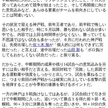
戻ってあらためて競争が始まったこと、そして再開後に向け
た意気込みなど、あらゆる要素がチームを前向きにしている
ことは間違いない。
その状況で迎える神戸戦。前年王者であり、前半戦で悔しい
思いをした相手だ。特に５月以降、勝ち切れない試合が多い
中でも、内容では上回る時間帯が少なくない。勝っていても
不思議ではない試合も多かったが、６月に行われた神戸戦
は、先発出場した
佐々木 旭
が「個人的には何もできずに完
敗だった」と言えば、途中出場だった
山田 新
も「ボロ負け
してもおかしくない試合だった」と振り返る。
だからこそ、中断期間の成果や残り14試合への意気込みを示
すには良い相手だと言える。前回対戦で「完敗」した原因で
ある運動量や強度をしっかりと出しつつ、試合を重ねるごと
に、つまり前回の神戸戦からは確実に向上している攻撃の質
を発揮することが今季初の連勝を挙げるポイントだ。
一方の神戸は５戦負けなしではあるが、２試合続けて引き分
けて中断期間に入った。追いついて勝点１を得た前々節・札
幌戦。90＋３分に決勝点を奪ったと思いきや、90＋10分の失