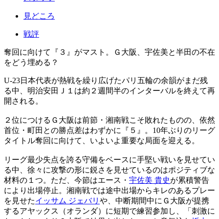
見どころ
戦評
奪回に向けて『３』がマスト。Ｇ大阪、宇佐美と半田の不在
をどう埋める？
U-23日本代表が熱戦を繰り広げたパリ五輪の余韻がまだ残
る中、明治安田Ｊ１は約２週間半のインターバルを終えて再
開される。
２位につけるＧ大阪は前節・湘南戦こそ敗れたものの、依然
首位・町田との勝点差はわずかに『５』。10年ぶりのリーグ
タイトル奪回に向けて、いよいよ重要な局面を迎える。
リーグ最少失点を誇る守備をベースに手堅い戦いを見せてい
る中、徐々に攻撃の形に鋭さを見せているのはポジティブな
材料の１つ。ただ、今節はエース・
宇佐美 貴史
が累積警告
により出場停止。湘南戦では途中出場からキレのあるプレー
を見せた
イッサム ジェバリ
や、中断期間中にＧ大阪が提携
するアヤックス（オランダ）に短期で練習参加し、「刺激に