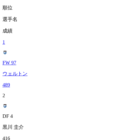
順位
選手名
成績
1
FW 97
ウェルトン
489
2
DF 4
黒川 圭介
416