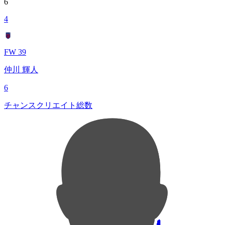
6
4
FW 39
仲川 輝人
6
チャンスクリエイト総数