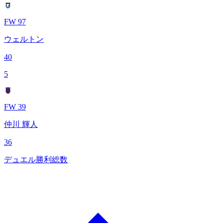
FW 97
ウェルトン
40
5
FW 39
仲川 輝人
36
デュエル勝利総数