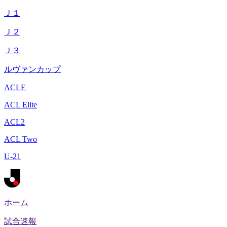
Ｊ１
Ｊ２
Ｊ３
ルヴァンカップ
ACLE
ACL Elite
ACL2
ACL Two
U-21
ホーム
試合速報