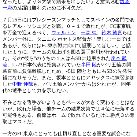
なったし、よりＧ大阪で結果を出したい」と意気込む
坂本
一彩
の活躍は勝利のために不可欠だ。
７月25日にはプレシーズンマッチとしてスペインの名門であ
るレアル・ソシエダと対戦。０－１で敗れたが、FC東京戦
を万全で迎えるべく、
ウェルトン
、
一森 純
、
鈴木 徳真
らは
メンバー外に。ダニエル ポヤトス監督が「楽しむ一日では
あるが、彼らにはFC東京戦に向けて証明してほしい」と話
したように、チームの底上げを図る選手起用が行われてい
た。その“彼ら”のうちの１人は右SBに起用された
岸本 武
流
。U-23日本代表に招集されていた
半田 陸
がパリ五輪の開
幕直前に負傷離脱したため、松田 陸とともに右SBの先発候
補になりそうだ。また、坂本とともにアヤックスに練習参加
した
中野 伸哉
も、パリ五輪メンバーからは外れたが、同年
代の選手として力を示したい。
不在となる選手がいようともベースが大きく変わることはな
いが、敗れた場合、他チームの結果次第では４位に転落する
可能性もある。前節はホームで敗れているだけに勝点３の奪
取はマストだ。
一方のFC東京にとっても仕切り直しとなる重要な試合にな