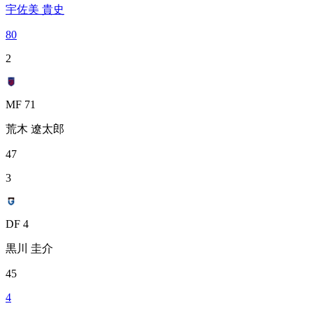
宇佐美 貴史
80
2
MF 71
荒木 遼太郎
47
3
DF 4
黒川 圭介
45
4