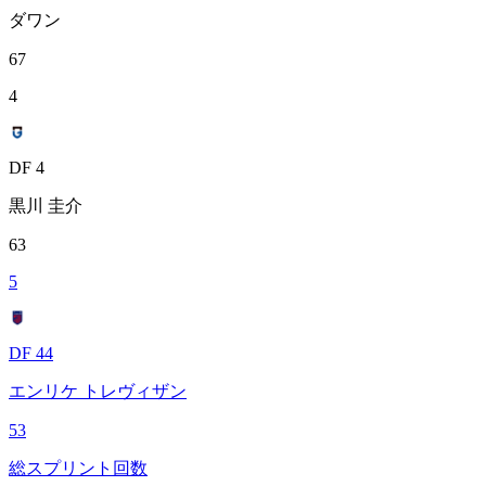
ダワン
67
4
DF 4
黒川 圭介
63
5
DF 44
エンリケ トレヴィザン
53
総スプリント回数