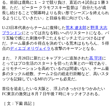
る。前節は鹿島に１－２で競り負け、直近の４試合は１勝３
敗。ただ、ピーター クラモフスキー監督は「自分たちが成
長し続けることで開幕時よりも良い形でシーズンを終えられ
るようにしていきたい」と目線を前に向けている。
U-23日本代表からチームに復帰した
荒木 遼太郎
と
野澤 大志
ブランドン
にとっては次なる戦いへのリスタートになる。パ
リ五輪で感じた刺激や手ごたえをピッチ上でぶつけるはず
だ。チーム最多の６得点を決めている荒木はもちろん、５得
点の
ディエゴ オリヴェイラ
も攻撃のキーマンとなる。
また、７月28日に新たにキャプテンに追加された
高 宇洋
に
とってはプロ生活のスタートを切った古巣との一戦であり、
よりモチベーションを高めているのは間違いない。チーム最
多のタックル総数、チーム２位の総走行距離など、高いスタ
ッツを記録しているMFのプレーも必見だ。
首位を追走したいＧ大阪と、浮上のきっかけをつかみたい
FC東京の激突は８月７日午後７時にキックオフされる。
［ 文：下薗 昌記 ］