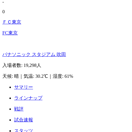
-
0
ＦＣ東京
FC東京
パナソニック スタジアム 吹田
入場者数
:
19,298人
天候
:
晴
｜
気温
:
30.2℃
｜
湿度
:
61%
サマリー
ラインナップ
戦評
試合速報
スタッツ