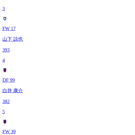
3
FW 17
山下 諒也
393
4
DF 99
白井 康介
382
5
FW 39