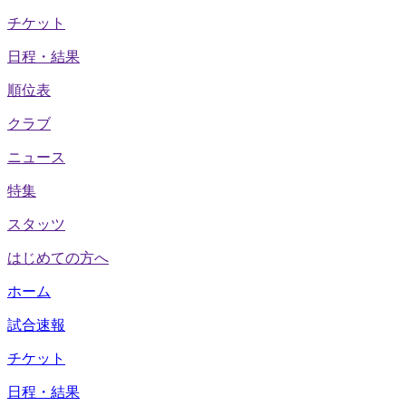
チケット
日程・結果
順位表
クラブ
ニュース
特集
スタッツ
はじめての方へ
ホーム
試合速報
チケット
日程・結果