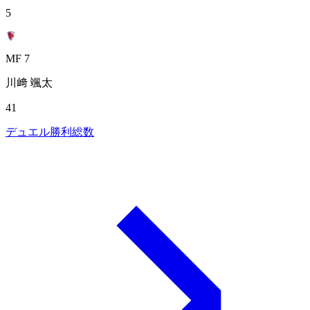
5
MF 7
川﨑 颯太
41
デュエル勝利総数