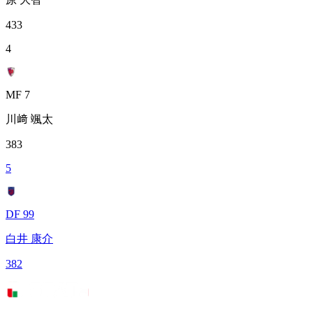
433
4
MF 7
川﨑 颯太
383
5
DF 99
白井 康介
382