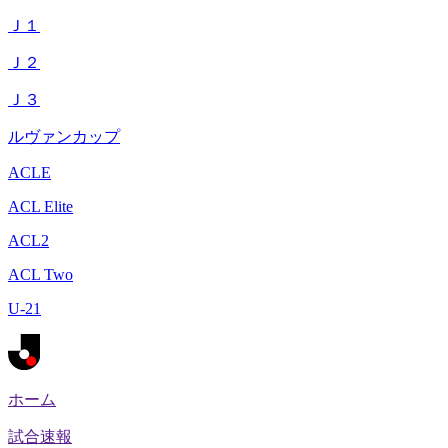
Ｊ１
Ｊ２
Ｊ３
ルヴァンカップ
ACLE
ACL Elite
ACL2
ACL Two
U-21
ホーム
試合速報