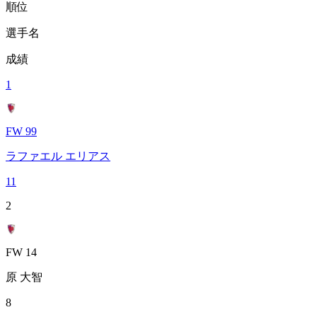
順位
選手名
成績
1
FW 99
ラファエル エリアス
11
2
FW 14
原 大智
8