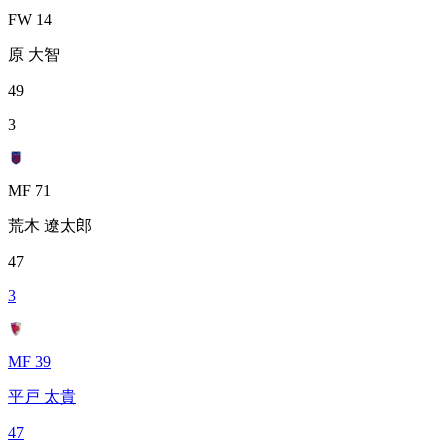
FW 14
原 大智
49
3
MF 71
荒木 遼太郎
47
3
MF 39
平戸 太貴
47