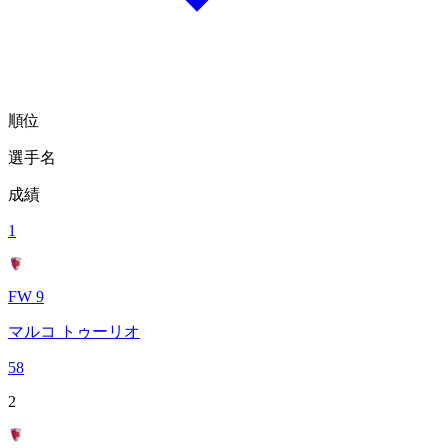
順位
選手名
成績
1
FW 9
マルコ トゥーリオ
58
2