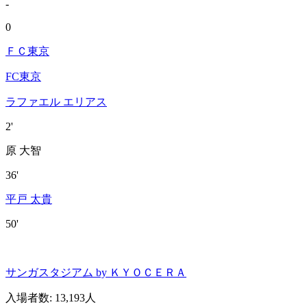
-
0
ＦＣ東京
FC東京
ラファエル エリアス
2'
原 大智
36'
平戸 太貴
50'
サンガスタジアム by ＫＹＯＣＥＲＡ
入場者数
:
13,193人