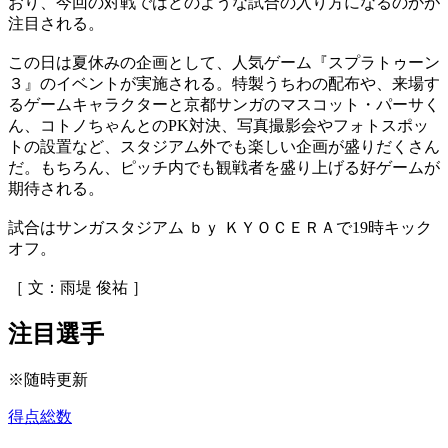
おり、今回の対戦ではどのような試合の入り方になるのかが
注目される。
この日は夏休みの企画として、人気ゲーム『スプラトゥーン
３』のイベントが実施される。特製うちわの配布や、来場す
るゲームキャラクターと京都サンガのマスコット・パーサく
ん、コトノちゃんとのPK対決、写真撮影会やフォトスポッ
トの設置など、スタジアム外でも楽しい企画が盛りだくさん
だ。もちろん、ピッチ内でも観戦者を盛り上げる好ゲームが
期待される。
試合はサンガスタジアム ｂｙ ＫＹＯＣＥＲＡで19時キック
オフ。
［ 文：雨堤 俊祐 ］
注目選手
※随時更新
得点総数