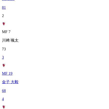
81
2
MF 7
川﨑 颯太
73
3
MF 19
金子 大毅
68
4