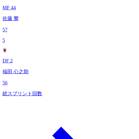
MF 44
佐藤 響
57
5
DF 2
福田 心之助
56
総スプリント回数