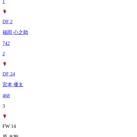
1
DF 2
福田 心之助
742
2
DF 24
宮本 優太
468
3
FW 14
原 大智