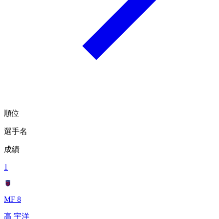
順位
選手名
成績
1
MF 8
高 宇洋