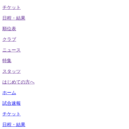
チケット
日程・結果
順位表
クラブ
ニュース
特集
スタッツ
はじめての方へ
ホーム
試合速報
チケット
日程・結果