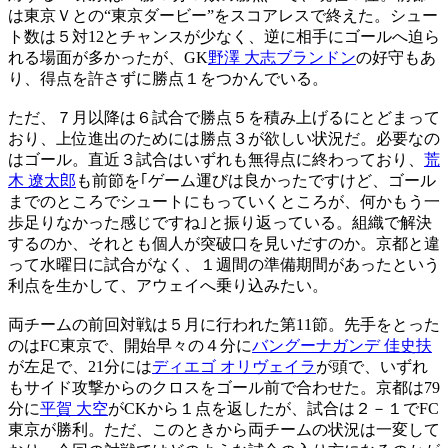
は東京Ｖとの“東京ダービー”をスコアレスで終えた。シュー
ト数は５対12とチャンスが少なく、逆に相手にゴールへ迫ら
れる場面が多かったが、GK
野澤 大志ブランドン
の好守もあ
り、得点を許さずに勝点１をつかんでいる。
ただ、７月以降は６試合で勝点５を積み上げるにとどまって
おり、上位進出のためには勝点３が欲しい状況だ。必要なの
はゴール。直近３試合はいずれも無得点に終わっており、
荒
木 遼太郎
も前節を｢ゲーム運びは良かったですけど、ゴール
までのところでシュートにもっていくところが、何かもう一
歩足りなかった感じですね｣と振り返っている。組織で解決
するのか、それとも個人が突破口を見いだすのか。京都と違
って水曜日に試合がなく、１週間の準備期間があったという
利点を生かして、アウェイへ乗り込みたい。
両チームの前回対戦は５月に行われた第11節。先手をとった
のはFC東京で、開始早々の４分に
バングーナガンデ 佳史扶
が左足で、21分には
ディエゴ オリヴェイラ
が頭で、いずれ
もサイド攻撃からのクロスをゴール前で合わせた。京都は79
分に
平賀 大空
がCKから１点を返したが、試合は２－１でFC
東京が勝利。ただ、このときから両チームの状況は一変して