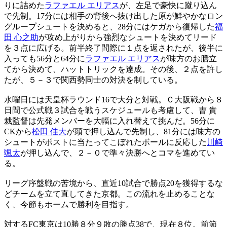
りに詰めた
ラファエル エリアス
が、左足で豪快に蹴り込ん
で先制。17分には相手の背後へ抜け出した原が鮮やかなロン
グループシュートを決めると、28分にはケガから復帰した
福
田 心之助
が攻め上がりから強烈なシュートを決めてリード
を３点に広げる。前半終了間際に１点を返されたが、後半に
入っても56分と64分に
ラファエル エリアス
が味方のお膳立
てから決めて、ハットトリックを達成。その後、２点を許し
たが、５－３で関西勢同士の対決を制している。
水曜日には天皇杯ラウンド16で大分と対戦。Ｃ大阪戦から８
日間で公式戦３試合を戦うスケジュールも考慮して、曺 貴
裁監督は先発メンバーを大幅に入れ替えて挑んだ。56分に
CKから
松田 佳大
が頭で押し込んで先制し、81分には味方の
シュートがポストに当たってこぼれたボールに反応した
川﨑
颯太
が押し込んで、２－０で準々決勝へとコマを進めてい
る。
リーグ序盤戦の苦境から、直近10試合で勝点20を獲得するな
どチームを立て直してきた京都。この流れを止めることな
く、今節もホームで勝利を目指す。
対するFC東京は10勝８分９敗の勝点38で、現在８位。前節