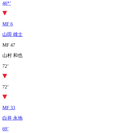
46*’
MF 6
山田 雄士
MF 47
山村 和也
72’
72’
MF 33
白井 永地
69’