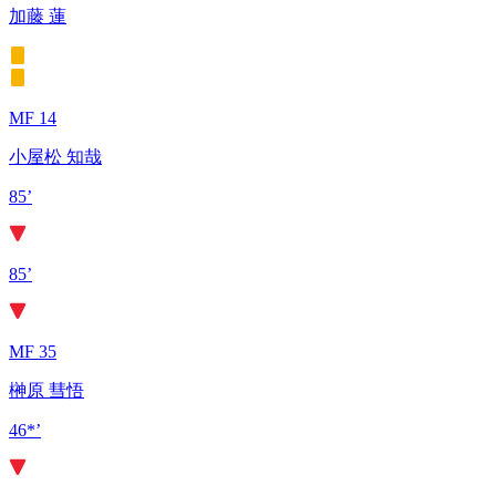
加藤 蓮
MF 14
小屋松 知哉
85’
85’
MF 35
榊原 彗悟
46*’