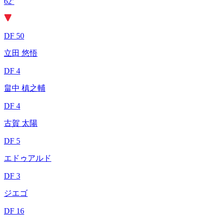
62’
DF 50
立田 悠悟
DF 4
畠中 槙之輔
DF 4
古賀 太陽
DF 5
エドゥアルド
DF 3
ジエゴ
DF 16