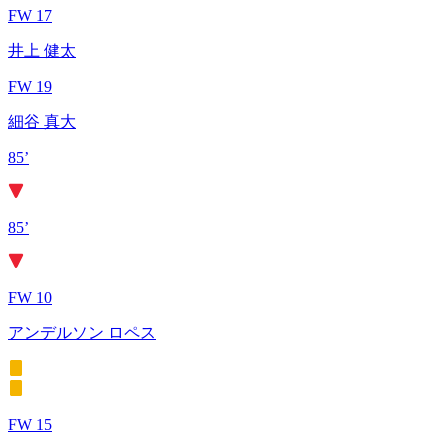
FW 17
井上 健太
FW 19
細谷 真大
85’
85’
FW 10
アンデルソン ロペス
FW 15