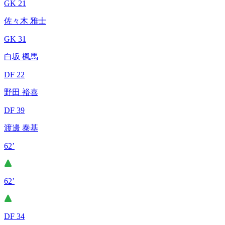
GK 21
佐々木 雅士
GK 31
白坂 楓馬
DF 22
野田 裕喜
DF 39
渡邊 泰基
62’
62’
DF 34