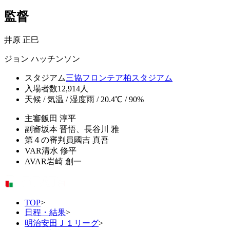
監督
井原 正巳
ジョン ハッチンソン
スタジアム
三協フロンテア柏スタジアム
入場者数
12,914人
天候 / 気温 / 湿度
雨 / 20.4℃ / 90%
主審
飯田 淳平
副審
坂本 晋悟、長谷川 雅
第４の審判員
國吉 真吾
VAR
清水 修平
AVAR
岩崎 創一
TOP
>
日程・結果
>
明治安田Ｊ１リーグ
>