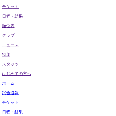
チケット
日程・結果
順位表
クラブ
ニュース
特集
スタッツ
はじめての方へ
ホーム
試合速報
チケット
日程・結果