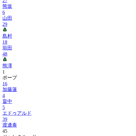
27
熊坂
6
山田
29
島村
18
垣田
48
熊澤
1
ポープ
16
加藤蓮
4
畠中
5
エドゥアルド
39
渡邊泰
45