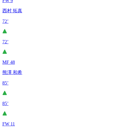
FW 9
西村 拓真
72’
72’
MF 48
熊澤 和希
85’
85’
FW 11