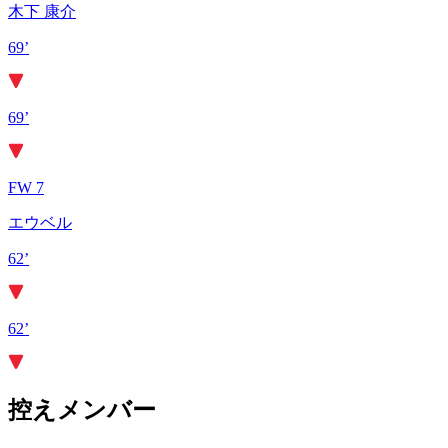
木下 康介
69’
69’
FW 7
エウベル
62’
62’
控えメンバー