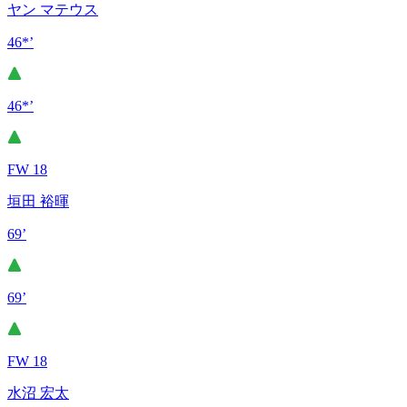
ヤン マテウス
46*’
46*’
FW 18
垣田 裕暉
69’
69’
FW 18
水沼 宏太