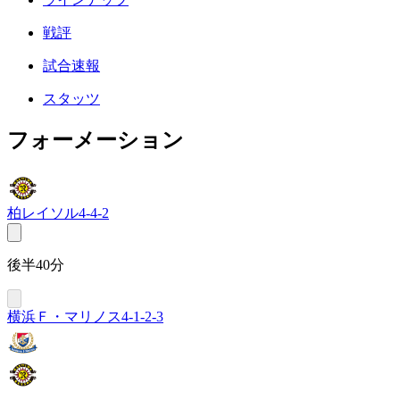
戦評
試合速報
スタッツ
フォーメーション
柏レイソル
4-4-2
後半40分
横浜Ｆ・マリノス
4-1-2-3