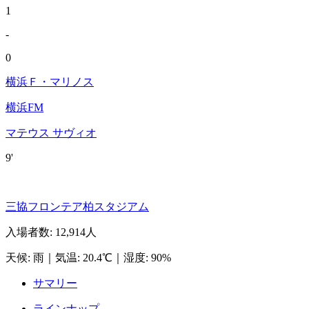
1
-
0
横浜Ｆ・マリノス
横浜FM
マテウス サヴィオ
9'
三協フロンテア柏スタジアム
入場者数
:
12,914人
天候
:
雨
｜
気温
:
20.4℃
｜
湿度
:
90%
サマリー
ラインナップ