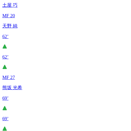
土屋 巧
MF 20
天野 純
62’
62’
MF 27
熊坂 光希
69’
69’