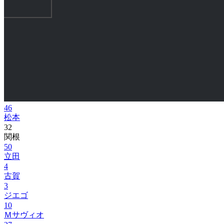
46
松本
32
関根
50
立田
4
古賀
3
ジエゴ
10
Ｍサヴィオ