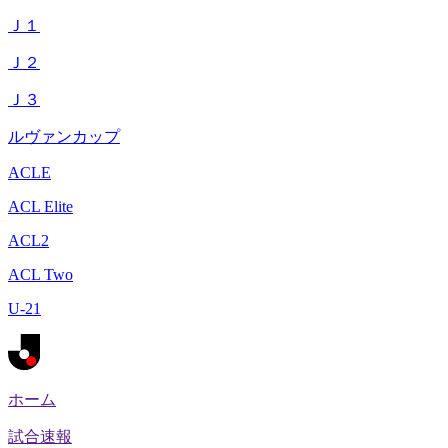
Ｊ１
Ｊ２
Ｊ３
ルヴァンカップ
ACLE
ACL Elite
ACL2
ACL Two
U-21
ホーム
試合速報