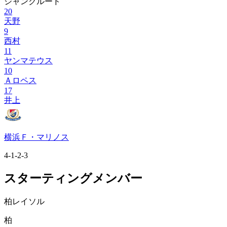
ジャンクルード
20
天野
9
西村
11
ヤンマテウス
10
Ａロペス
17
井上
横浜Ｆ・マリノス
4-1-2-3
スターティングメンバー
柏レイソル
柏