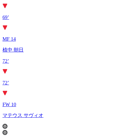
69’
MF 14
植中 朝日
72’
72’
FW 10
マテウス サヴィオ