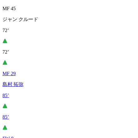
MF 45
ジャン クルード
72’
72’
MF 29
島村 拓弥
85’
85’