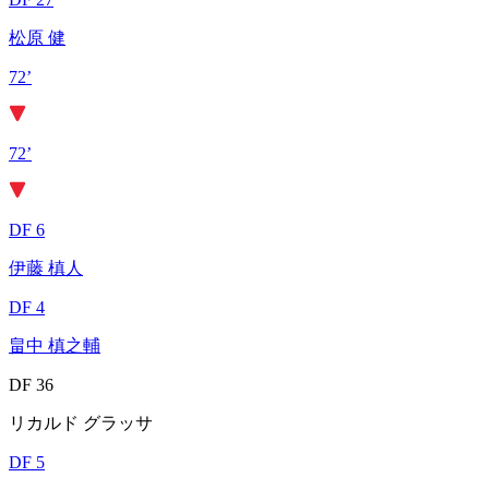
松原 健
72’
72’
DF 6
伊藤 槙人
DF 4
畠中 槙之輔
DF 36
リカルド グラッサ
DF 5