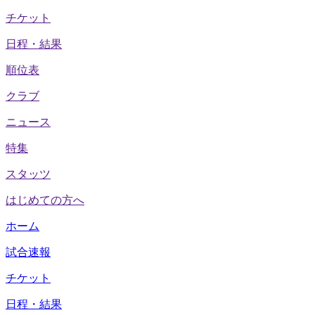
チケット
日程・結果
順位表
クラブ
ニュース
特集
スタッツ
はじめての方へ
ホーム
試合速報
チケット
日程・結果