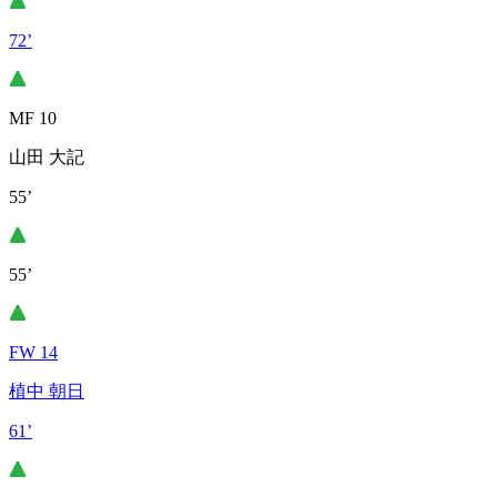
72’
MF 10
山田 大記
55’
55’
FW 14
植中 朝日
61’