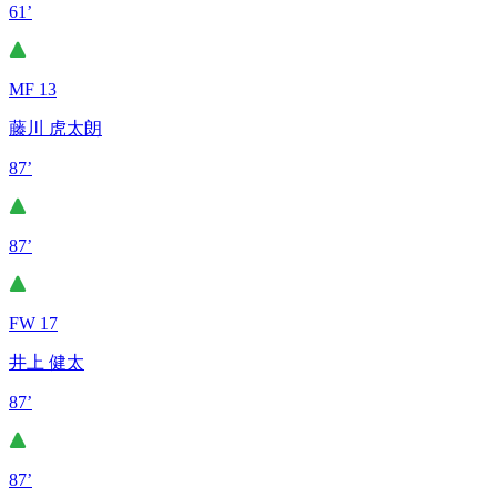
61’
MF 13
藤川 虎太朗
87’
87’
FW 17
井上 健太
87’
87’