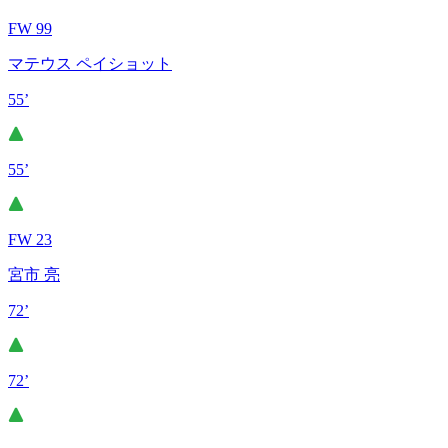
FW 99
マテウス ペイショット
55’
55’
FW 23
宮市 亮
72’
72’