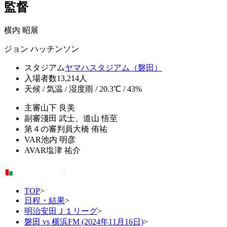
監督
横内 昭展
ジョン ハッチンソン
スタジアム
ヤマハスタジアム（磐田）
入場者数
13,214人
天候 / 気温 / 湿度
雨 / 20.3℃ / 43%
主審
山下 良美
副審
淺田 武士、道山 悟至
第４の審判員
大橋 侑祐
VAR
池内 明彦
AVAR
塩津 祐介
TOP
>
日程・結果
>
明治安田Ｊ１リーグ
>
磐田 vs 横浜FM (2024年11月16日)
>