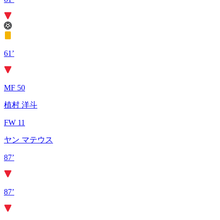
61’
MF 50
植村 洋斗
FW 11
ヤン マテウス
87’
87’