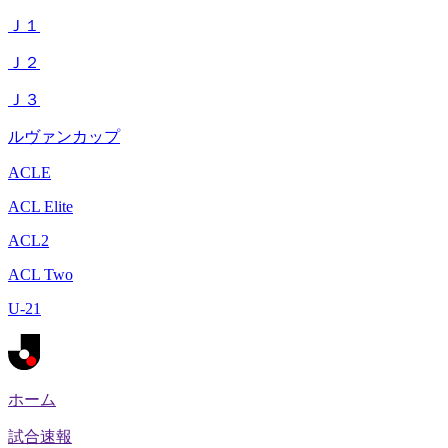
Ｊ１
Ｊ２
Ｊ３
ルヴァンカップ
ACLE
ACL Elite
ACL2
ACL Two
U-21
ホーム
試合速報