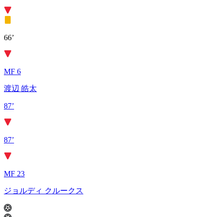
66’
MF 6
渡辺 皓太
87’
87’
MF 23
ジョルディ クルークス