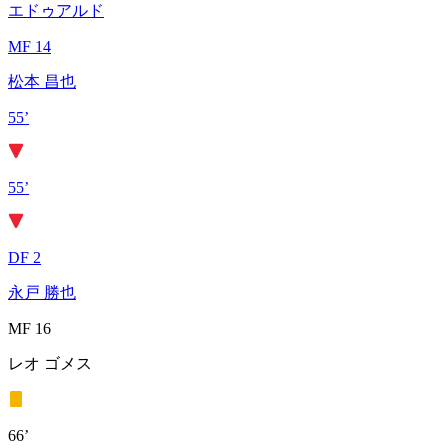
エドゥアルド
MF 14
松本 昌也
55’
55’
DF 2
永戸 勝也
MF 16
レオ ゴメス
66’