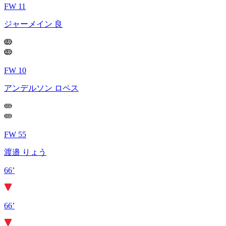
FW 11
ジャーメイン 良
FW 10
アンデルソン ロペス
FW 55
渡邉 りょう
66’
66’