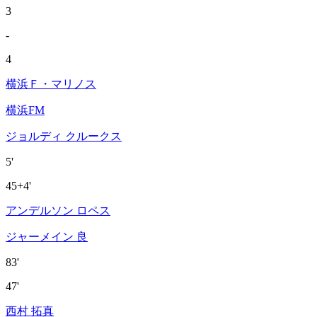
3
-
4
横浜Ｆ・マリノス
横浜FM
ジョルディ クルークス
5'
45+4'
アンデルソン ロペス
ジャーメイン 良
83'
47'
西村 拓真