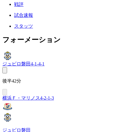
戦評
試合速報
スタッツ
フォーメーション
ジュビロ磐田
4-1-4-1
後半42分
横浜Ｆ・マリノス
4-2-1-3
ジュビロ磐田