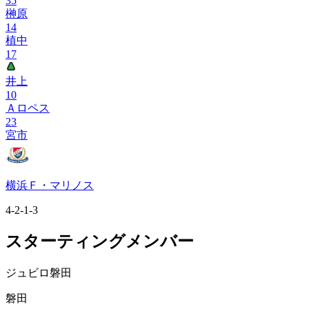
35
榊原
14
植中
17
井上
10
Ａロペス
23
宮市
横浜Ｆ・マリノス
4-2-1-3
スターティングメンバー
ジュビロ磐田
磐田