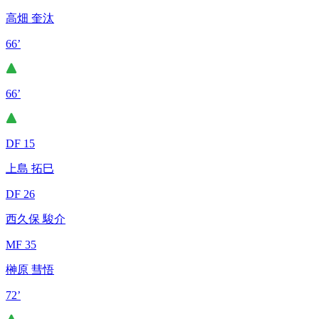
高畑 奎汰
66’
66’
DF 15
上島 拓巳
DF 26
西久保 駿介
MF 35
榊原 彗悟
72’