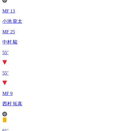
MF 13
小池 龍太
MF 25
中村 駿
55’
55’
MF 9
西村 拓真
61’