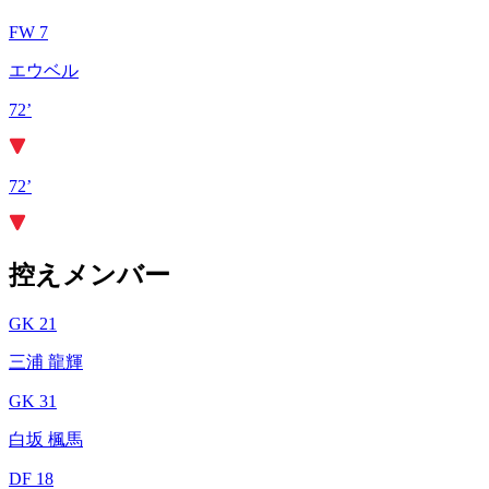
FW 7
エウベル
72’
72’
控えメンバー
GK 21
三浦 龍輝
GK 31
白坂 楓馬
DF 18