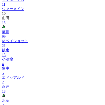
11
ジャーメイン
10
山田
13
藤川
99
Ｍペイショット
21
飯倉
13
小池龍
4
畠中
5
エドゥアルド
2
永戸
18
水沼