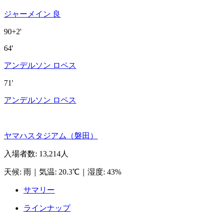
ジャーメイン 良
90+2'
64'
アンデルソン ロペス
71'
アンデルソン ロペス
ヤマハスタジアム（磐田）
入場者数
:
13,214人
天候
:
雨
｜
気温
:
20.3℃
｜
湿度
:
43%
サマリー
ラインナップ