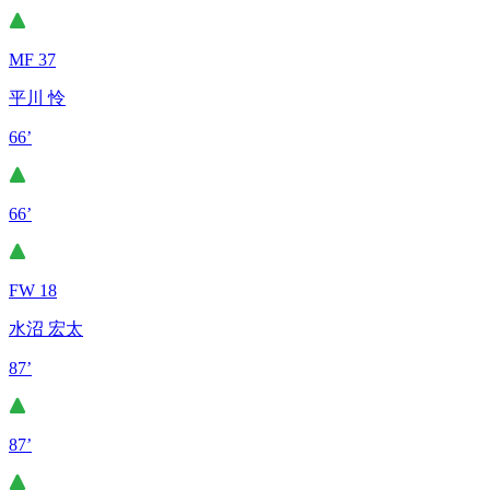
MF 37
平川 怜
66’
66’
FW 18
水沼 宏太
87’
87’