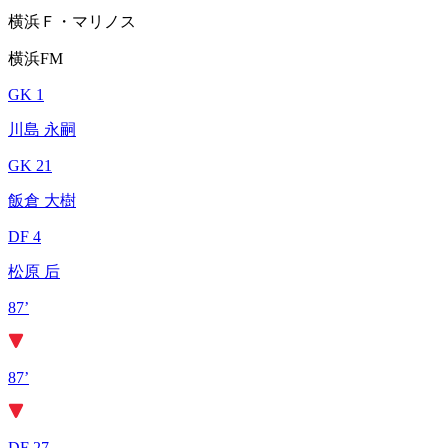
横浜Ｆ・マリノス
横浜FM
GK 1
川島 永嗣
GK 21
飯倉 大樹
DF 4
松原 后
87’
87’
DF 27