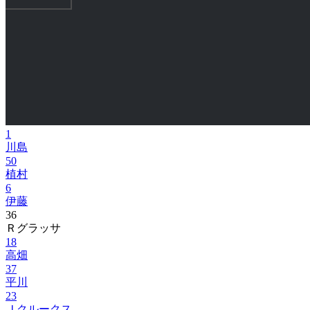
1
川島
50
植村
6
伊藤
36
Ｒグラッサ
18
高畑
37
平川
23
Ｊクルークス