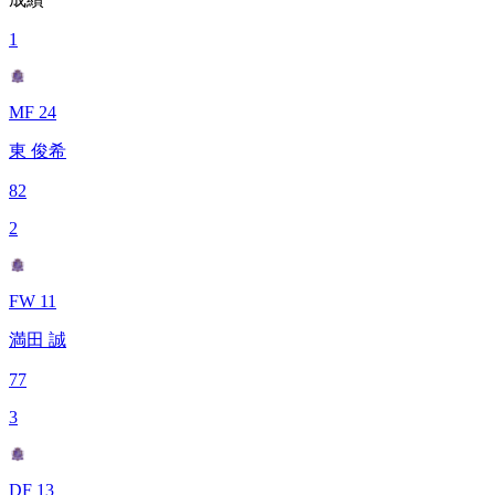
1
MF 24
東 俊希
82
2
FW 11
満田 誠
77
3
DF 13