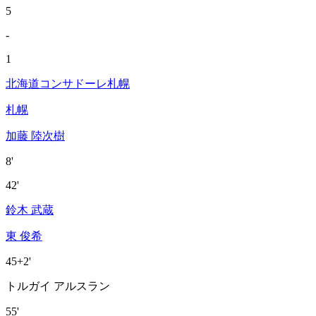
5
-
1
北海道コンサドーレ札幌
札幌
加藤 陸次樹
8'
42'
鈴木 武蔵
東 俊希
45+2'
トルガイ アルスラン
55'