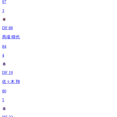
97
3
DF 88
馬場 晴也
84
4
DF 19
佐々木 翔
80
5