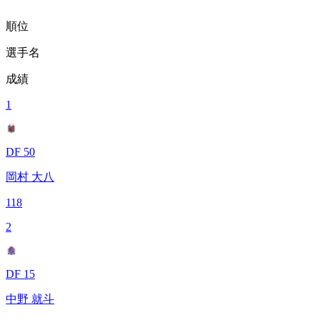
順位
選手名
成績
1
DF 50
岡村 大八
118
2
DF 15
中野 就斗