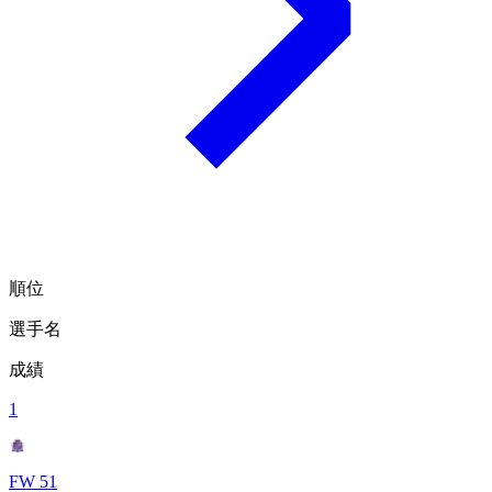
順位
選手名
成績
1
FW 51