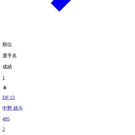
順位
選手名
成績
1
DF 15
中野 就斗
495
2