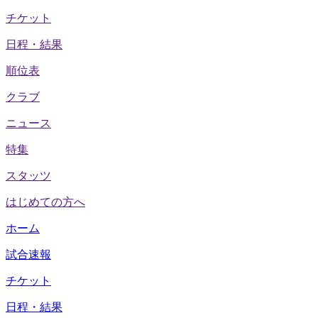
チケット
日程・結果
順位表
クラブ
ニュース
特集
スタッツ
はじめての方へ
ホーム
試合速報
チケット
日程・結果