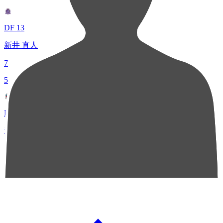
DF 13
新井 直人
7
5
MF 11
青木 亮太
6
チャンスクリエイト総数