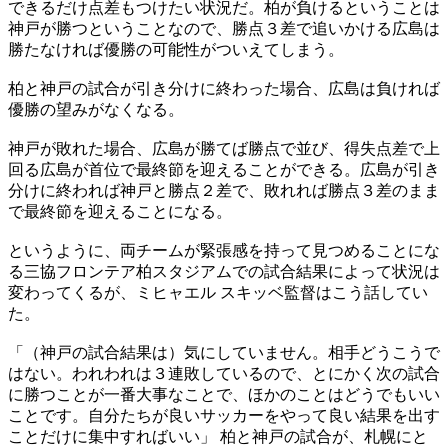
できるだけ点差もつけたい状況だ。柏が負けるということは
神戸が勝つということなので、勝点３差で追いかける広島は
勝たなければ優勝の可能性がついえてしまう。
柏と神戸の試合が引き分けに終わった場合、広島は負ければ
優勝の望みがなくなる。
神戸が敗れた場合、広島が勝てば勝点で並び、得失点差で上
回る広島が首位で最終節を迎えることができる。広島が引き
分けに終われば神戸と勝点２差で、敗れれば勝点３差のまま
で最終節を迎えることになる。
というように、両チームが緊張感を持って見つめることにな
る三協フロンテア柏スタジアムでの試合結果によって状況は
変わってくるが、ミヒャエル スキッベ監督はこう話してい
た。
「（神戸の試合結果は）気にしていません。相手どうこうで
はない。われわれは３連敗しているので、とにかく次の試合
に勝つことが一番大事なことで、ほかのことはどうでもいい
ことです。自分たちが良いサッカーをやって良い結果を出す
ことだけに集中すればいい」 柏と神戸の試合が、札幌にと