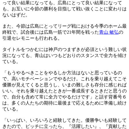
って良い結果になっても、広島にとって良い結果になって
も、お互いに今節の勝利を目指して戦い抜くことに変わりは
ないはずだ。
また、今節は広島にとってリーグ戦における今季のホーム最
終戦で、試合後には広島一筋で21年間を戦った
青山 敏弘
の
引退セレモニーも行われる。
タイトルをつかむには神戸のつまずきが必須という難しい状
況になっても、青山はいつもどおりのスタンスで全力を傾け
ている。
「もうやるべきことをやるしか方法はないと思っているの
で、高いモチベーションでやるだけ。これを乗り越えてこそ
優勝が見えてくると思うし、いまの難しさも存分に感じれば
いい。それを乗り越えたときが一番成長するときだと思うの
で、自分も含めて常に全力でやるだけです」と話す背番号６
は、多くの人たちの期待に最後まで応えるために準備し続け
ている。
「いっぱい、いろいろと経験してきた。優勝争いも経験して
きたので、ピッチに立ったら、『活躍したい』、『貢献した