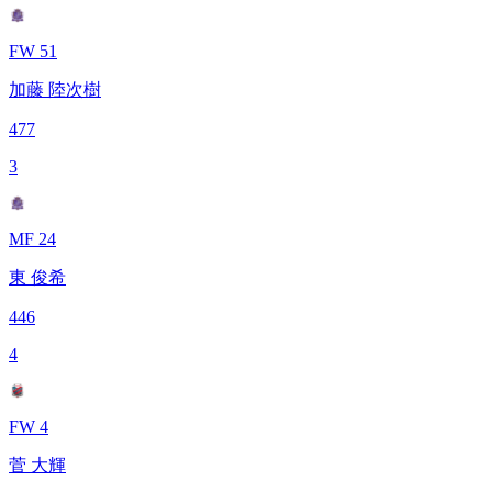
FW 51
加藤 陸次樹
477
3
MF 24
東 俊希
446
4
FW 4
菅 大輝