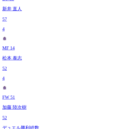
新井 直人
57
4
MF 14
松本 泰志
52
4
FW 51
加藤 陸次樹
52
デュエル勝利総数