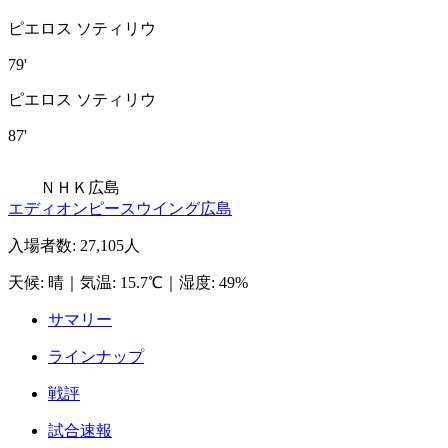
ピエロス ソティリウ
79'
ピエロス ソティリウ
87'
ＮＨＫ広島
エディオンピースウイング広島
入場者数
:
27,105人
天候
:
晴
｜
気温
:
15.7℃
｜
湿度
:
49%
サマリー
ラインナップ
戦評
試合速報