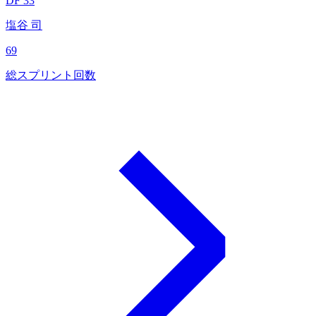
DF 33
塩谷 司
69
総スプリント回数