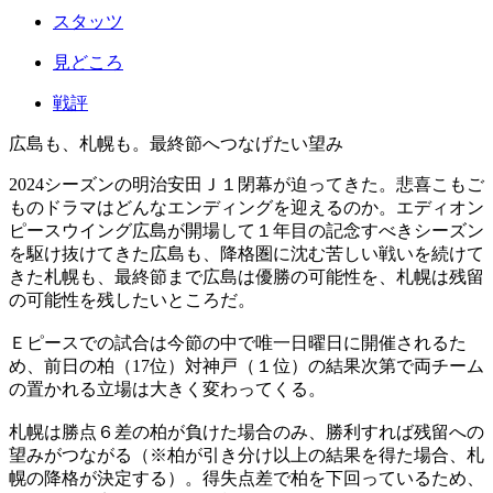
スタッツ
見どころ
戦評
広島も、札幌も。最終節へつなげたい望み
2024シーズンの明治安田Ｊ１閉幕が迫ってきた。悲喜こもご
ものドラマはどんなエンディングを迎えるのか。エディオン
ピースウイング広島が開場して１年目の記念すべきシーズン
を駆け抜けてきた広島も、降格圏に沈む苦しい戦いを続けて
きた札幌も、最終節まで広島は優勝の可能性を、札幌は残留
の可能性を残したいところだ。
Ｅピースでの試合は今節の中で唯一日曜日に開催されるた
め、前日の柏（17位）対神戸（１位）の結果次第で両チーム
の置かれる立場は大きく変わってくる。
札幌は勝点６差の柏が負けた場合のみ、勝利すれば残留への
望みがつながる（※柏が引き分け以上の結果を得た場合、札
幌の降格が決定する）。得失点差で柏を下回っているため、