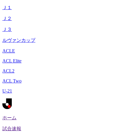
Ｊ１
Ｊ２
Ｊ３
ルヴァンカップ
ACLE
ACL Elite
ACL2
ACL Two
U-21
ホーム
試合速報