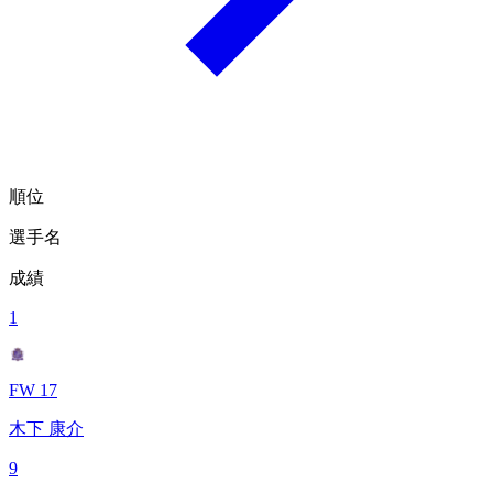
順位
選手名
成績
1
FW 17
木下 康介
9