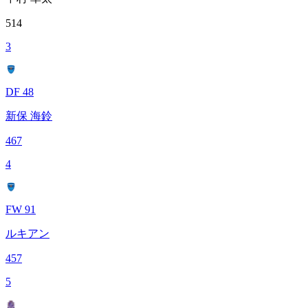
514
3
DF 48
新保 海鈴
467
4
FW 91
ルキアン
457
5