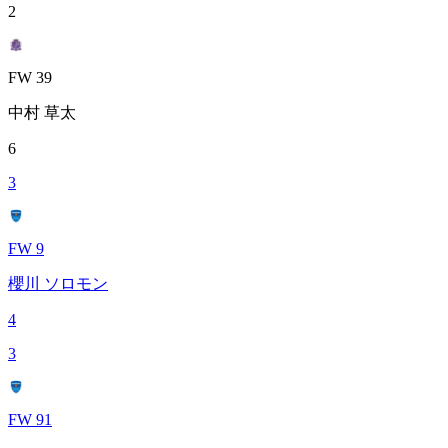
2
FW 39
中村 草太
6
3
FW 9
櫻川 ソロモン
4
3
FW 91