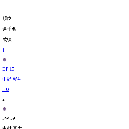
順位
選手名
成績
1
DF 15
中野 就斗
592
2
FW 39
中村 草太