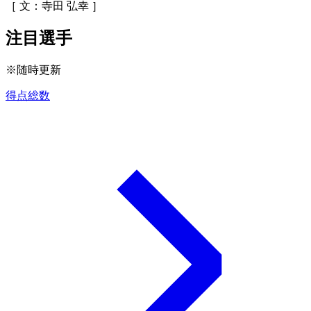
［ 文：寺田 弘幸 ］
注目選手
※随時更新
得点総数