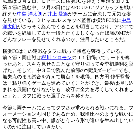
広島は３月２日、Ｅピースに横浜FCを迎えて明治安田Ｊ１
第４節に臨む中、２月28日にはAFC U20アジアカップを戦い
終えた
中島 洋太朗
と
井上 愛簾
がチームに合流して元気な姿
を見せている。ミヒャエル スキッベ監督は横浜FC戦に
中島
洋太朗
がさっそく絡んでくることを明言しており、アジアで
の戦いを経験してまた一段とたくましくなった18歳のMFが
どんなプレーを見せてくれるのか、注目したいところだ。
横浜FCはこの連戦をタフに戦って勝点を獲得している。
前々節・岡山戦は
櫻川 ソロモン
のＪ１初得点でリードを奪
ったあと、スキを見せることなく守り切って今季初勝利を挙
げた。そして、中３日で臨んだ前節の“横浜ダービー”でも、
無失点のまま試合を終えて勝点１を獲得。四方田 修平監督
は「粘り強くゲームを進めていくことができ、最後は押し込
まれる展開になりながらも、攻守に全力を尽くしてくれまし
た」と、タフに戦った選手たちを称えた。
今節も両チームにとってタフさが求められる戦いになる。フ
ォーメーションも同じであるため、我慢比べのような戦いに
なる可能性も高い中、誰がどういう形で違いを生み出してい
くのかに注目していきたい。