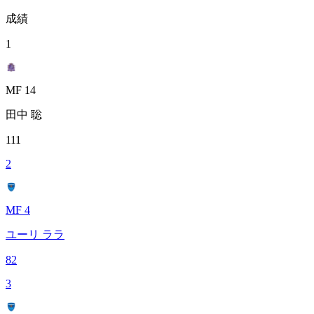
成績
1
MF 14
田中 聡
111
2
MF 4
ユーリ ララ
82
3