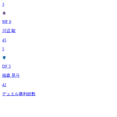
3
MF 6
川辺 駿
45
5
DF 5
福森 晃斗
42
デュエル勝利総数