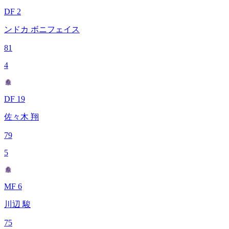
DF 2
ンドカ ボニフェイス
81
4
DF 19
佐々木 翔
79
5
MF 6
川辺 駿
75