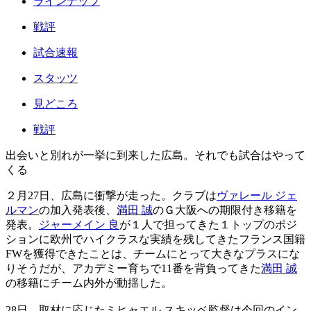
ラインナップ
戦評
試合速報
スタッツ
見どころ
戦評
出会いと別れが一挙に到来した広島。それでも試合はやって
くる
２月27日、広島に衝撃が走った。クラブは
ヴァレール ジェ
ルマン
の加入発表後、
満田 誠
のＧ大阪への期限付き移籍を
発表。
ジャーメイン 良
が１人で担ってきた１トップのポジ
ションに欧州でハイクラスな実績を残してきたフランス国籍
FWを獲得できたことは、チームにとって大きなプラスにな
りそうだが、アカデミー育ちで11番を背負ってきた
満田 誠
の移籍にチーム内外が動揺した。
28日、取材に応じたミヒャエル スキッベ監督は今回のイン