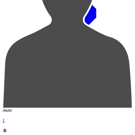
順位
選手名
成績
1