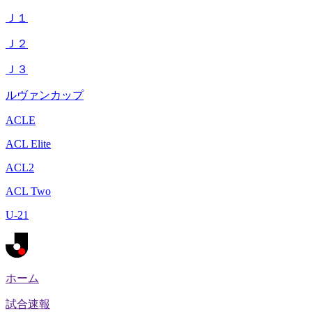
Ｊ１
Ｊ２
Ｊ３
ルヴァンカップ
ACLE
ACL Elite
ACL2
ACL Two
U-21
ホーム
試合速報