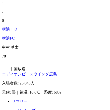
1
-
0
横浜ＦＣ
横浜FC
中村 草太
78'
中国放送
エディオンピースウイング広島
入場者数
:
25,043人
天候
:
曇
｜
気温
:
16.6℃
｜
湿度
:
68%
サマリー