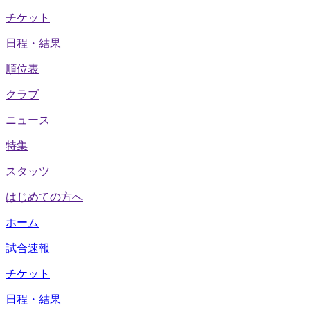
チケット
日程・結果
順位表
クラブ
ニュース
特集
スタッツ
はじめての方へ
ホーム
試合速報
チケット
日程・結果