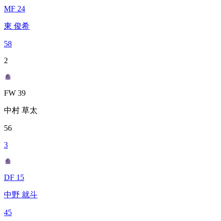
MF 24
東 俊希
58
2
FW 39
中村 草太
56
3
DF 15
中野 就斗
45