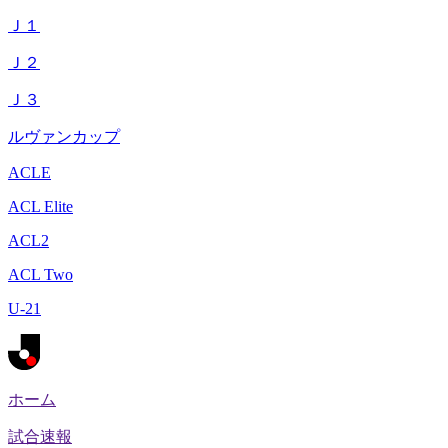
Ｊ１
Ｊ２
Ｊ３
ルヴァンカップ
ACLE
ACL Elite
ACL2
ACL Two
U-21
ホーム
試合速報