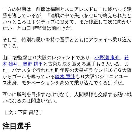
一方の湘南は、前節は福岡とスコアレスドローに終わって連
勝を逃しているが、「連戦の中で失点をゼロで終えられたと
いうところはポジティブに捉えて、また修正して次に向かい
たい」と山口 智監督は前向きだ。
そして、特別な思いを持つ選手とともにアウェイへ乗り込ん
でくる。
山口 智監督はＧ大阪のレジェンドであり、
小野瀬 康介
、
鈴
木 雄斗
、
奥野 耕平
と古巣対決を迎える選手も３人いる。ま
た、パナスタで行われた昨年度の天皇杯ラウンド16でＧ大阪
からゴールを奪っている
鈴木 章斗
もＧ大阪のジュニアユー
ス出身。モチベーションを高めて乗り込んでくるはずだ。
互いに勝利を目指すだけでなく、人間模様も交錯する熱い戦
いになるのは間違いない。
［ 文：下薗 昌記 ］
注目選手