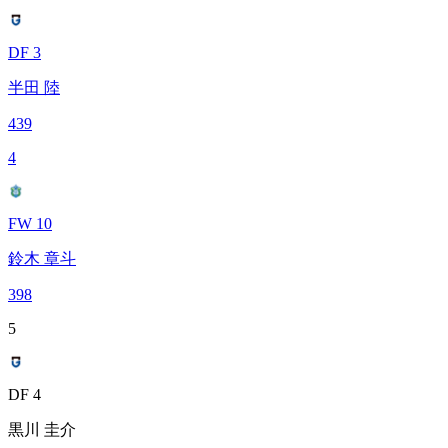
DF 3
半田 陸
439
4
FW 10
鈴木 章斗
398
5
DF 4
黒川 圭介