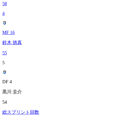
58
4
MF 16
鈴木 徳真
55
5
DF 4
黒川 圭介
54
総スプリント回数