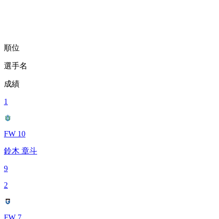
順位
選手名
成績
1
FW 10
鈴木 章斗
9
2
FW 7