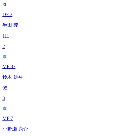
DF 3
半田 陸
111
2
MF 37
鈴木 雄斗
95
3
MF 7
小野瀬 康介