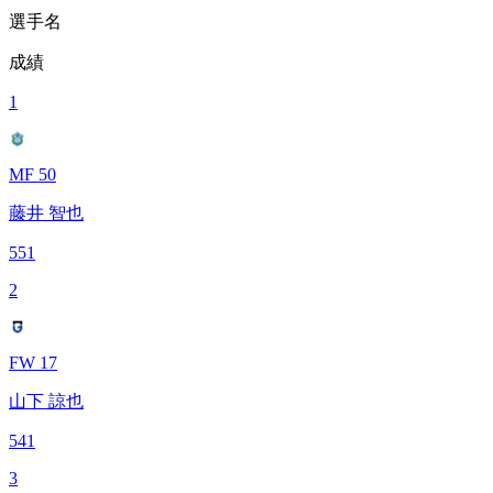
選手名
成績
1
MF 50
藤井 智也
551
2
FW 17
山下 諒也
541
3