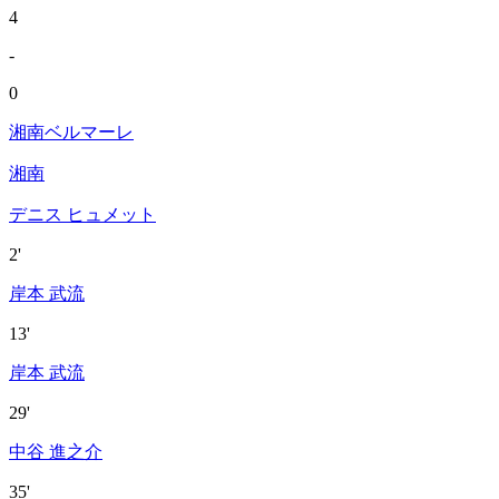
4
-
0
湘南ベルマーレ
湘南
デニス ヒュメット
2'
岸本 武流
13'
岸本 武流
29'
中谷 進之介
35'