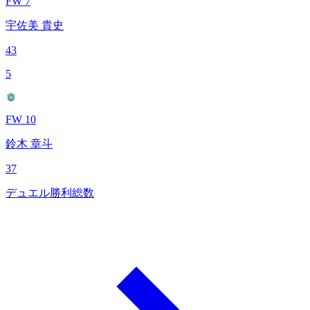
FW 7
宇佐美 貴史
43
5
FW 10
鈴木 章斗
37
デュエル勝利総数