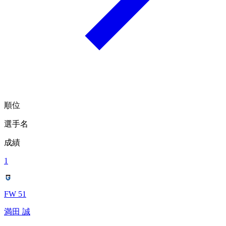
順位
選手名
成績
1
FW 51
満田 誠