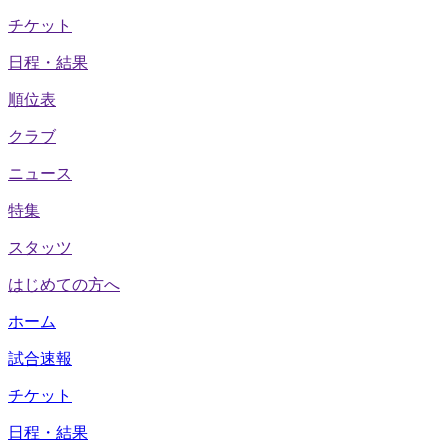
チケット
日程・結果
順位表
クラブ
ニュース
特集
スタッツ
はじめての方へ
ホーム
試合速報
チケット
日程・結果