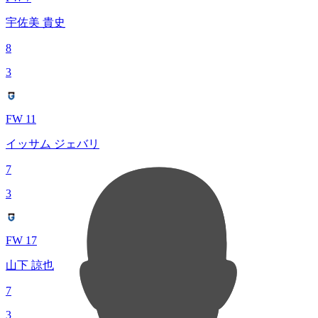
宇佐美 貴史
8
3
FW 11
イッサム ジェバリ
7
3
FW 17
山下 諒也
7
3