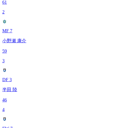
61
2
MF 7
小野瀬 康介
59
3
DF 3
半田 陸
46
4