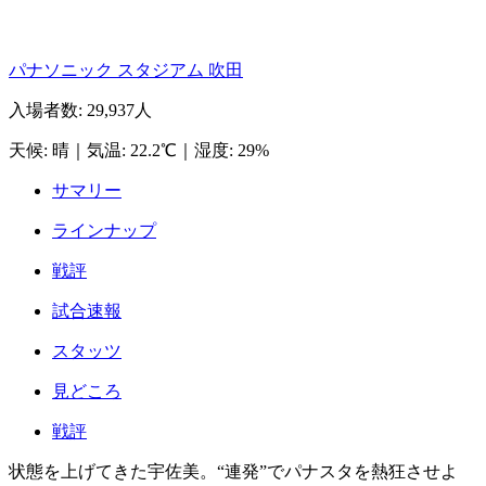
パナソニック スタジアム 吹田
入場者数
:
29,937人
天候
:
晴
｜
気温
:
22.2℃
｜
湿度
:
29%
サマリー
ラインナップ
戦評
試合速報
スタッツ
見どころ
戦評
状態を上げてきた宇佐美。“連発”でパナスタを熱狂させよ