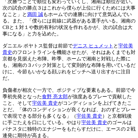
「次勝つことで順位も変わっていくし、湘南は順位が近い。
次の試合の勝点３はこれから僕らが上位に行くためには大事
なこと」と
満田 誠
もホームでの連勝に向けて意気込んでい
る。また、「僕らには前線に武器がある選手がいる。湘南の
CBと１対１や数的有利の状況を作れるかが、次の試合は大
事になる」と力を込めた。
ダニエル ポヤトス監督は前節で
デニス ヒュメット
と
宇佐美
貴史
のフロントラインを機能させたが、それはあくまでも対
京都を見据えた布陣。昨季、ホームで湘南と対戦した際に
も、湘南の３バック対策として変則的な布陣を用いているだ
けに、今節もいかなる顔ぶれをピッチへ送り出すかに注目
だ。
負傷者が相次ぐ一方で、ポジティブな要素もある。前節で今
季初先発となった
食野 亮太郎
が強度あるプレーで貢献した
こと、そして
宇佐美 貴史
がコンディションを上げてきたこ
とだ。「体のコンディションが良くなれば、おのずとプレー
で表現できる部分も多くなる」（
宇佐美 貴史
）と京都戦後
に手ごたえを口にしている。やはり
宇佐美 貴史
のゴールは
パナスタに独特のエナジーをもたらすだけに、エースの２戦
連発に期待が高まる。