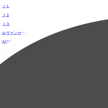
Ｊ１
Ｊ２
Ｊ３
ルヴァンカップ
ACLE
ACL Elite
ACL2
ACL Two
U-21
ホーム
試合速報