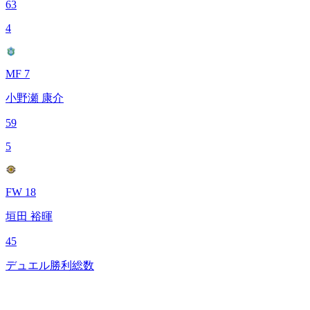
63
4
MF 7
小野瀬 康介
59
5
FW 18
垣田 裕暉
45
デュエル勝利総数