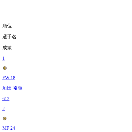
順位
選手名
成績
1
FW 18
垣田 裕暉
612
2
MF 24