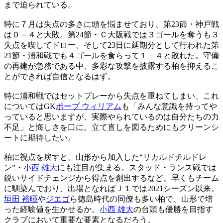
まで迫られている。
特に７月は失点の多さに頭を悩ませており、第23節・神戸戦
は０－４と大敗。第24節・Ｃ大阪戦では３ゴールを奪うも３
失点を喫してドロー、そして23日に延期分として行われた第
21節・浦和戦でも４ゴールを食らって１－４と敗れた。守備
の再建が急務である中、多彩な攻撃を披露する柏を抑えるこ
とができれば自信となるはず。
特に浦和戦ではセットプレーから失点を重ねてしまい、これ
についてはGK
ポープ ウィリアム
も「みんな意識を持ってや
っていると思いますが、実際やられているのは自分たちの力
不足」と悔しさを口に。立て直しを図るためにもクリーンシ
ートに期待したい。
柏に視点を戻すと、山形から加入した“リカルドチルドレ
ン”・
小西 雄大
にも注目が集まる。スタッド・ランス戦では
鋭いサイドチェンジから得点を創出するなど、早くもチーム
に馴染んでおり、出場となればＪ１では2021シーズン以来。
垣田 裕暉
や
ジエゴ
ら徳島時代の同僚も多い柏で、山形で培
った経験値を生かせるか。
小西 雄大
の台頭も優勝を目指す
クラブにおいて重要な要素となるだろう。