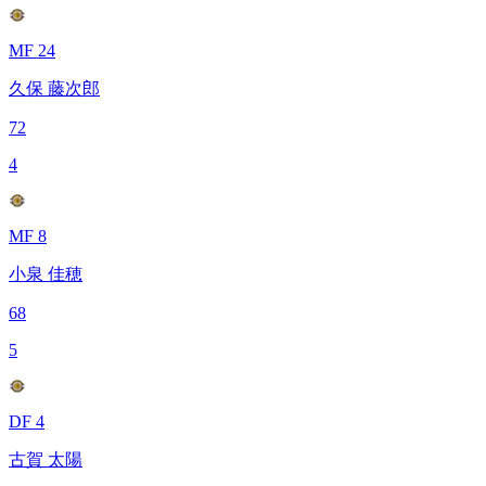
MF 24
久保 藤次郎
72
4
MF 8
小泉 佳穂
68
5
DF 4
古賀 太陽