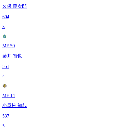
久保 藤次郎
604
3
MF 50
藤井 智也
551
4
MF 14
小屋松 知哉
537
5