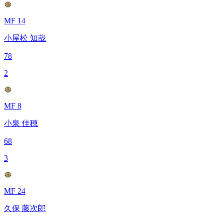
MF 14
小屋松 知哉
78
2
MF 8
小泉 佳穂
68
3
MF 24
久保 藤次郎