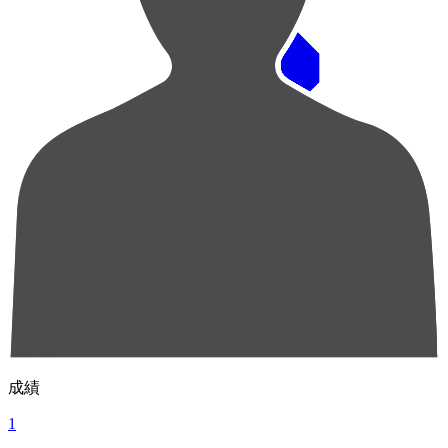
順位
選手名
成績
1