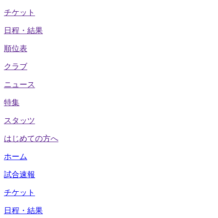
チケット
日程・結果
順位表
クラブ
ニュース
特集
スタッツ
はじめての方へ
ホーム
試合速報
チケット
日程・結果