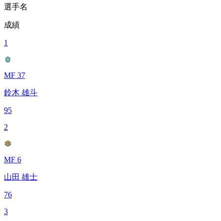
選手名
成績
1
MF 37
鈴木 雄斗
95
2
MF 6
山田 雄士
76
3