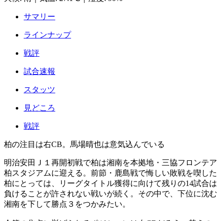
サマリー
ラインナップ
戦評
試合速報
スタッツ
見どころ
戦評
柏の注目は右CB。馬場晴也は意気込んでいる
明治安田Ｊ１再開初戦で柏は湘南を本拠地・三協フロンテア
柏スタジアムに迎える。前節・鹿島戦で悔しい敗戦を喫した
柏にとっては、リーグタイトル獲得に向けて残りの14試合は
負けることが許されない戦いが続く。その中で、下位に沈む
湘南を下して勝点３をつかみたい。