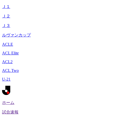
Ｊ１
Ｊ２
Ｊ３
ルヴァンカップ
ACLE
ACL Elite
ACL2
ACL Two
U-21
ホーム
試合速報