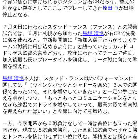
今節の焦点に挙げられるポジションは右CBだろう。替えの
利かない存在としてここまでプレーしてきた
原田 亘
が出場
停止となる。
７月30日に行われたスタッド・ランス（フランス）との親善
試合では、６月に札幌から加わった
馬場 晴也
が右CBで先発
に名を連ねると、中断期間前に「新加入選手たちがうまくチ
ームの戦術に飛び込めるように」と語っていたリカルド ロ
ドリゲス監督の言葉どおり、攻守にわたってチームで躍動。
加入後最も長いプレータイムを消化し、リーグ戦に向けて準
備を整えた。
馬場 晴也
本人は、スタッド・ランス戦のパフォーマンスに
関しては「（ウイングバックとシャドーを含め）３人での関
係であったので、それを増やしていきたい」と一定の手ごた
えを明かしつつ、「もっともっとコミュニケーションをとり
ながら練習でのトライを増やしていって、最高の形で湘南戦
を迎えられればいい」と今節に向けて意気込む。
一方、今季開幕から５戦負けなしで一時は首位にも立った湘
南だが、現在は８試合未勝利、また直近12試合でわずか１勝
とトンネルを抜け出せずに17位に沈む。降格圏とは勝点３差