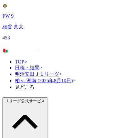
FW 9
細谷 真大
453
TOP
>
日程・結果
>
明治安田Ｊ１リーグ
>
柏 vs 湘南 (2025年8月10日)
>
見どころ
Ｊリーグ公式サービス