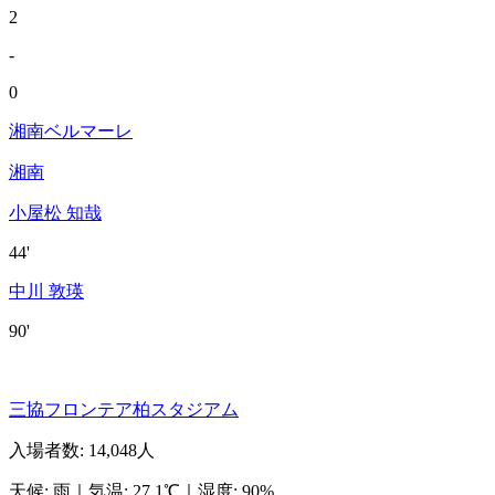
2
-
0
湘南ベルマーレ
湘南
小屋松 知哉
44'
中川 敦瑛
90'
三協フロンテア柏スタジアム
入場者数
:
14,048人
天候
:
雨
｜
気温
:
27.1℃
｜
湿度
:
90%