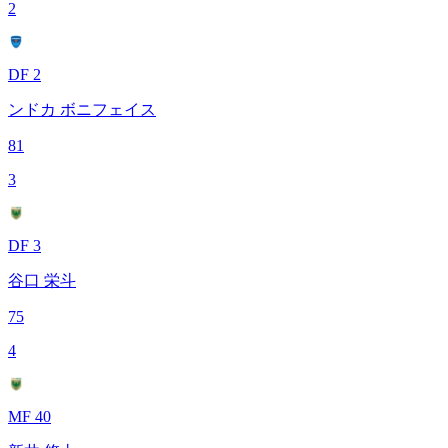
2
DF 2
ンドカ ボニフェイス
81
3
DF 3
谷口 栄斗
75
4
MF 40