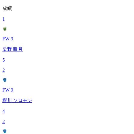
成績
1
FW 9
染野 唯月
5
2
FW 9
櫻川 ソロモン
4
2