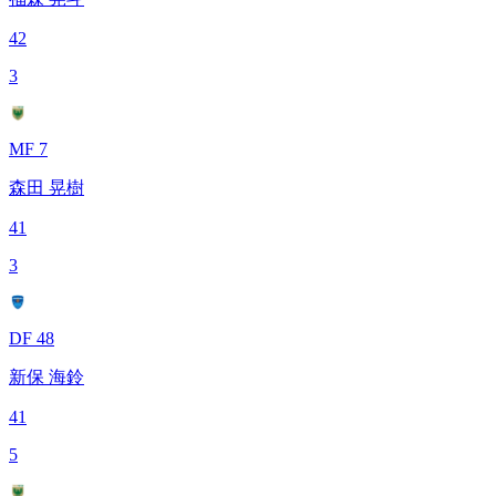
42
3
MF 7
森田 晃樹
41
3
DF 48
新保 海鈴
41
5