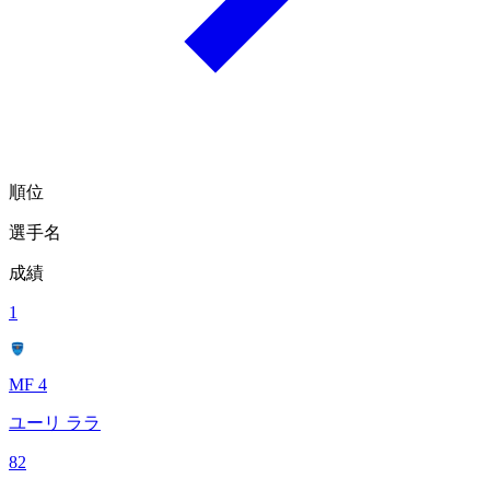
順位
選手名
成績
1
MF 4
ユーリ ララ
82