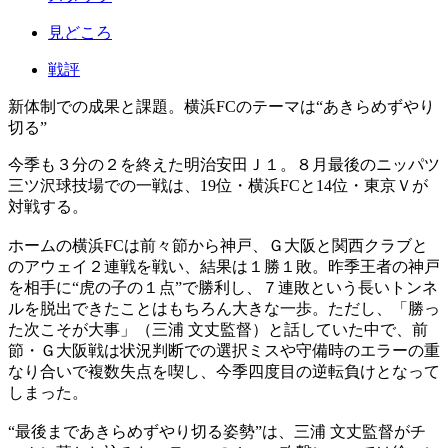
見どころ
戦評
新体制での成果と課題。横浜FCのテーマは“あきらめずやり
切る”
今季も３分の２を終えた明治安田Ｊ１。８月最後のニッパツ
三ツ沢球技場での一戦は、19位・横浜FCと14位・東京Ｖが
対戦する。
ホームの横浜FCは前々節から神戸、Ｇ大阪と関西クラブと
のアウェイ２連戦を戦い、結果は１勝１敗。昨季王者の神戸
を相手に“虎の子の１点”で勝利し、７連敗という長いトンネ
ルを脱出できたことはもちろん大きな一歩。ただし、「勝っ
た次こそが大事」（三浦 文丈監督）と話していた中で、前
節・Ｇ大阪戦は状況判断での選択ミスや守備時のエラーの重
なり合いで複数失点を喫し、今季四度目の逆転負けとなって
しまった。
“最後まであきらめずやり切る姿勢”は、三浦 文丈監督がチ