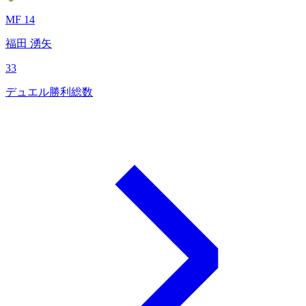
MF 14
福田 湧矢
33
デュエル勝利総数