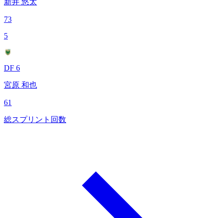
新井 悠太
73
5
DF 6
宮原 和也
61
総スプリント回数