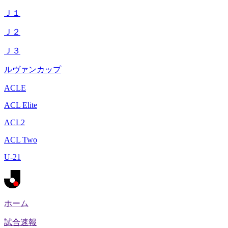
Ｊ１
Ｊ２
Ｊ３
ルヴァンカップ
ACLE
ACL Elite
ACL2
ACL Two
U-21
ホーム
試合速報