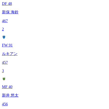
DF 48
新保 海鈴
467
2
FW 91
ルキアン
457
3
MF 40
新井 悠太
456