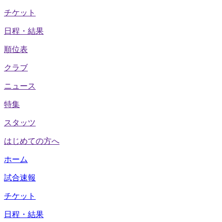
チケット
日程・結果
順位表
クラブ
ニュース
特集
スタッツ
はじめての方へ
ホーム
試合速報
チケット
日程・結果