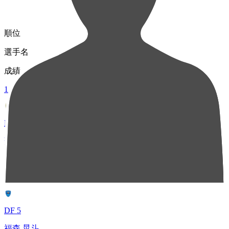
順位
選手名
成績
1
MF 8
齋藤 功佑
44
2
DF 5
福森 晃斗