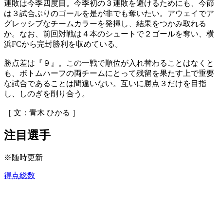
連敗は今季四度目。今季初の３連敗を避けるためにも、今節
は３試合ぶりのゴールを是が非でも奪いたい。アウェイでア
グレッシブなチームカラーを発揮し、結果をつかみ取れる
か。なお、前回対戦は４本のシュートで２ゴールを奪い、横
浜FCから完封勝利を収めている。
勝点差は『９』。この一戦で順位が入れ替わることはなくと
も、ボトムハーフの両チームにとって残留を果たす上で重要
な試合であることは間違いない。互いに勝点３だけを目指
し、しのぎを削り合う。
［ 文：青木 ひかる ］
注目選手
※随時更新
得点総数