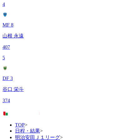
4
MF 8
山根 永遠
407
5
DF 3
谷口 栄斗
374
TOP
>
日程・結果
>
明治安田Ｊ１リーグ
>