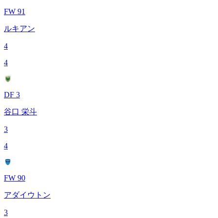
FW 91
ルキアン
4
4
DF 3
谷口 栄斗
3
4
FW 90
アダイウトン
3