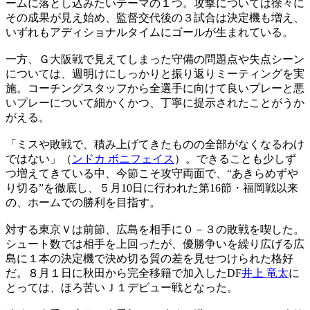
ームに落とし込みたいテーマの１つ。攻撃については徐々に
その成果が見え始め、監督交代後の３試合は決定機も増え、
いずれもアディショナルタイムにゴールが生まれている。
一方、Ｇ大阪戦で見えてしまった守備の問題点や失点シーン
については、週明けにしっかりと振り返りミーティングを実
施。コーチングスタッフから全選手に向けて良いプレーと悪
いプレーについて細かくかつ、丁寧に提示されたことがうか
がえる。
「ミスや敗戦で、積み上げてきたものの全部がなくなるわけ
ではない」（
ンドカ ボニフェイス
）。できることも少しず
つ増えてきている中、今節こそ攻守両面で、“あきらめずや
り切る”を徹底し、５月10日に行われた第16節・福岡戦以来
の、ホームでの勝利を目指す。
対する東京Ｖは前節、広島を相手に０－３の敗戦を喫した。
シュート数では相手を上回ったが、優勝争いを繰り広げる広
島に１本の決定機で決め切る質の差を見せつけられた格好
だ。８月１日に秋田から完全移籍で加入したDF
井上 竜太
に
とっては、ほろ苦いＪ１デビュー戦となった。