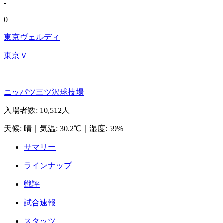
-
0
東京ヴェルディ
東京Ｖ
ニッパツ三ツ沢球技場
入場者数
:
10,512人
天候
:
晴
｜
気温
:
30.2℃
｜
湿度
:
59%
サマリー
ラインナップ
戦評
試合速報
スタッツ