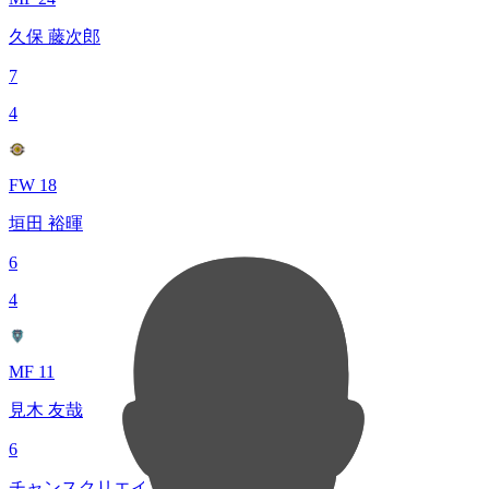
久保 藤次郎
7
4
FW 18
垣田 裕暉
6
4
MF 11
見木 友哉
6
チャンスクリエイト総数