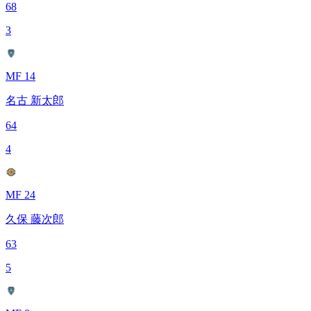
68
3
MF 14
名古 新太郎
64
4
MF 24
久保 藤次郎
63
5