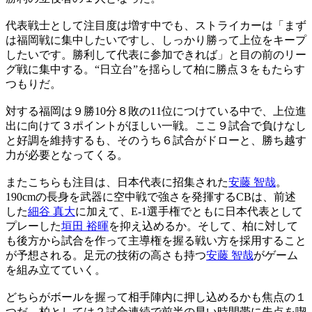
代表戦士として注目度は増す中でも、ストライカーは「まず
は福岡戦に集中したいですし、しっかり勝って上位をキープ
したいです。勝利して代表に参加できれば」と目の前のリー
グ戦に集中する。“日立台”を揺らして柏に勝点３をもたらす
つもりだ。
対する福岡は９勝10分８敗の11位につけている中で、上位進
出に向けて３ポイントがほしい一戦。ここ９試合で負けなし
と好調を維持するも、そのうち６試合がドローと、勝ち越す
力が必要となってくる。
またこちらも注目は、日本代表に招集された
安藤 智哉
。
190cmの長身を武器に空中戦で強さを発揮するCBは、前述
した
細谷 真大
に加えて、E-1選手権でともに日本代表として
プレーした
垣田 裕暉
を抑え込めるか。そして、柏に対して
も後方から試合を作って主導権を握る戦い方を採用すること
が予想される。足元の技術の高さも持つ
安藤 智哉
がゲーム
を組み立てていく。
どちらがボールを握って相手陣内に押し込めるかも焦点の１
つだ。柏としては２試合連続で前半の早い時間帯に失点を喫