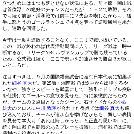
立つためには１つも落とせない状況にある。前々節・岡山戦
は首位浮上の絶好のチャンスだったが、１－２で敗戦。それ
でも続く前節・浦和戦では前半に２失点を喫しながらも、後
半に怒とうのゴールラッシュで４点を奪って逆転勝利を果た
し、連敗を回避した。
今季は一度も連敗することなく、ここまで戦い抜いている。
この一戦が終われば代表活動期間に入り、リーグ戦は一時中
断するが、ＪリーグYBCルヴァンカップで勝ち残っている
ため、公式戦は続く。ここで勢いを加速させる勝点３が欲し
いところだ。
注目すべきは、９月の国際親善試合に臨む日本代表に招集さ
れた
細谷 真大
だ。第25節・湘南戦では途中から出場するや
いなや、強さとスピードを武器にして、強引にドリブル突破
を仕掛けてゴールへの意欲を見せた。特に象徴的だったの
が、チームの２点目となったシーン。右サイドからの
小西
雄大
のクロスに
中川 敦瑛
が合わせた得点では
細谷 真大
も飛
び込んでおり、チームが追加点を挙げながらも、悔しい表情
を見せて本人も「あれは悔しかった」と正直な思いを口に。
続く岡山戦でも覇気のあるプレーを披露し、浦和戦では逆転
勝利の立役者の１人となった。