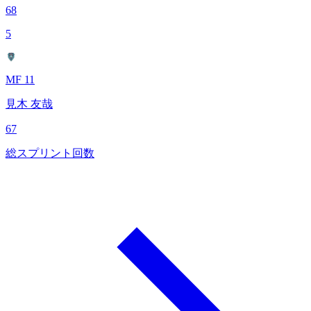
68
5
MF 11
見木 友哉
67
総スプリント回数