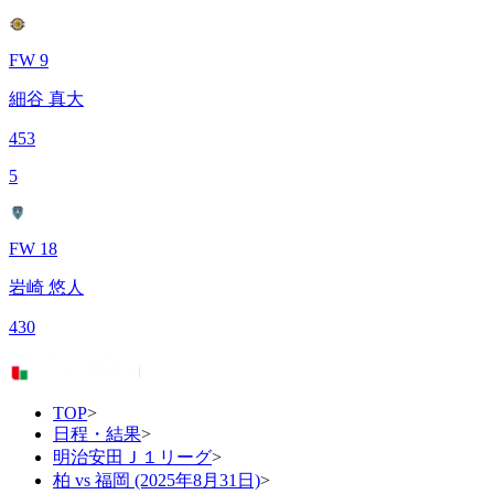
FW 9
細谷 真大
453
5
FW 18
岩崎 悠人
430
TOP
>
日程・結果
>
明治安田Ｊ１リーグ
>
柏 vs 福岡 (2025年8月31日)
>