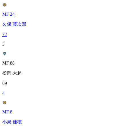
MF 24
久保 藤次郎
72
3
MF 88
松岡 大起
69
4
MF 8
小泉 佳穂