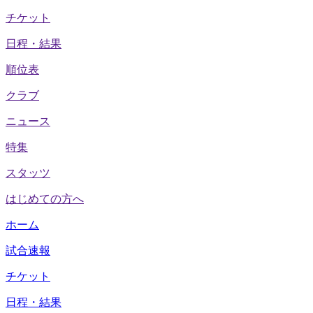
チケット
日程・結果
順位表
クラブ
ニュース
特集
スタッツ
はじめての方へ
ホーム
試合速報
チケット
日程・結果