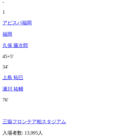
-
1
アビスパ福岡
福岡
久保 藤次郎
45+5'
34'
上島 拓巳
瀬川 祐輔
76'
三協フロンテア柏スタジアム
入場者数
:
13,995人