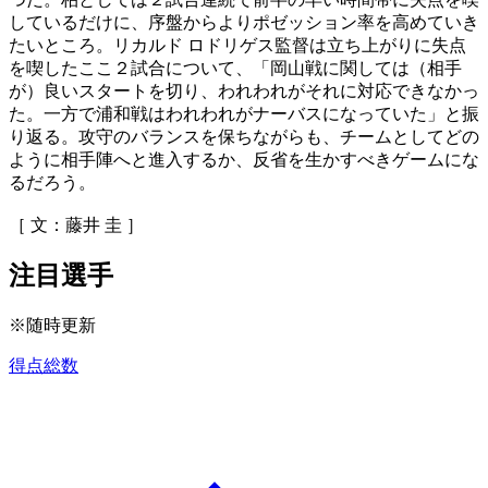
しているだけに、序盤からよりポゼッション率を高めていき
たいところ。リカルド ロドリゲス監督は立ち上がりに失点
を喫したここ２試合について、「岡山戦に関しては（相手
が）良いスタートを切り、われわれがそれに対応できなかっ
た。一方で浦和戦はわれわれがナーバスになっていた」と振
り返る。攻守のバランスを保ちながらも、チームとしてどの
ように相手陣へと進入するか、反省を生かすべきゲームにな
るだろう。
［ 文：藤井 圭 ］
注目選手
※随時更新
得点総数