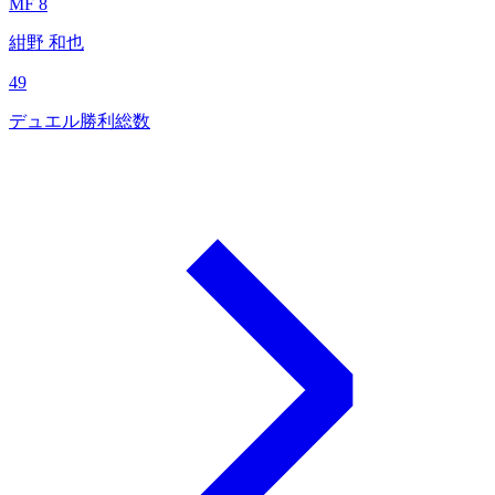
MF 8
紺野 和也
49
デュエル勝利総数