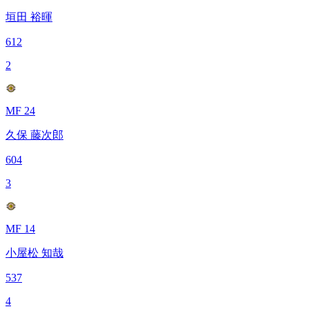
垣田 裕暉
612
2
MF 24
久保 藤次郎
604
3
MF 14
小屋松 知哉
537
4