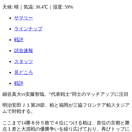
天候
:
晴
｜
気温
:
30.4℃
｜
湿度
:
59%
サマリー
ラインナップ
戦評
試合速報
スタッツ
見どころ
戦評
細谷真大vs安藤智哉。“代表戦士”同士のマッチアップに注目
明治安田Ｊ１第28節、柏と福岡が三協フロンテア柏スタジア
ムで対戦する。
ここまで14勝８分５敗で４位につける柏は、首位の京都と勝
点１差と大混戦の優勝争いを繰り広げており、再びトップに