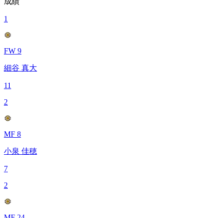
成績
1
FW 9
細谷 真大
11
2
MF 8
小泉 佳穂
7
2
MF 24