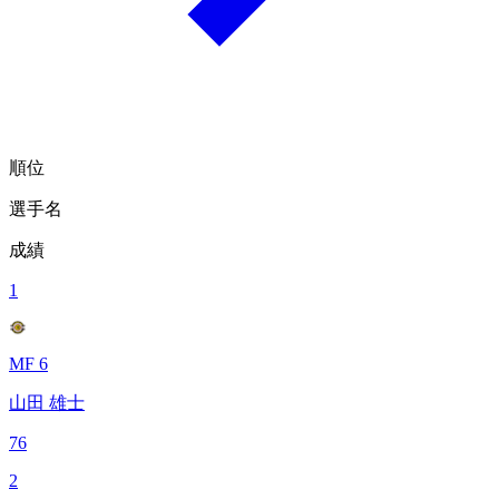
順位
選手名
成績
1
MF 6
山田 雄士
76
2