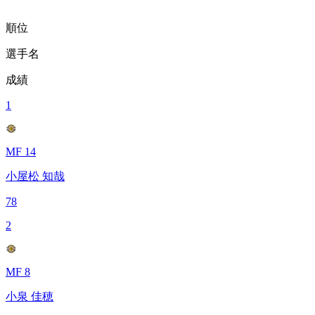
順位
選手名
成績
1
MF 14
小屋松 知哉
78
2
MF 8
小泉 佳穂