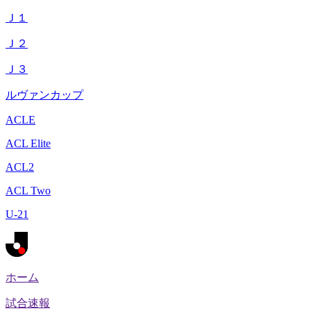
Ｊ１
Ｊ２
Ｊ３
ルヴァンカップ
ACLE
ACL Elite
ACL2
ACL Two
U-21
ホーム
試合速報