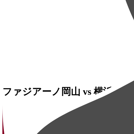
ファジアーノ岡山
vs
横浜ＦＣ